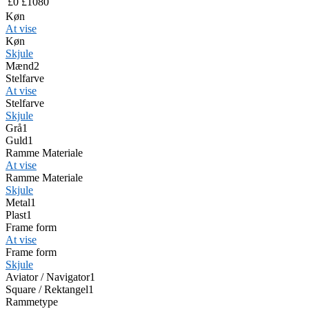
£
0
£
1080
Køn
At vise
Køn
Skjule
Mænd
2
Stelfarve
At vise
Stelfarve
Skjule
Grå
1
Guld
1
Ramme Materiale
At vise
Ramme Materiale
Skjule
Metal
1
Plast
1
Frame form
At vise
Frame form
Skjule
Aviator / Navigator
1
Square / Rektangel
1
Rammetype