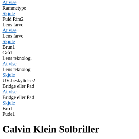
At vise
Rammetype
Skjule
Fuld Rim
2
Lens farve
At vise
Lens farve
Skjule
Brun
1
Grå
1
Lens teknologi
At vise
Lens teknologi
Skjule
UV-beskyttelse
2
Bridge eller Pad
At vise
Bridge eller Pad
Skjule
Bro
1
Pude
1
Calvin Klein Solbriller