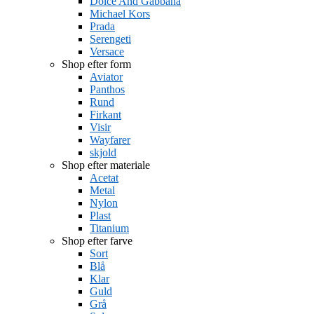
Dolce And Gabbana
Michael Kors
Prada
Serengeti
Versace
Shop efter form
Aviator
Panthos
Rund
Firkant
Visir
Wayfarer
skjold
Shop efter materiale
Acetat
Metal
Nylon
Plast
Titanium
Shop efter farve
Sort
Blå
Klar
Guld
Grå