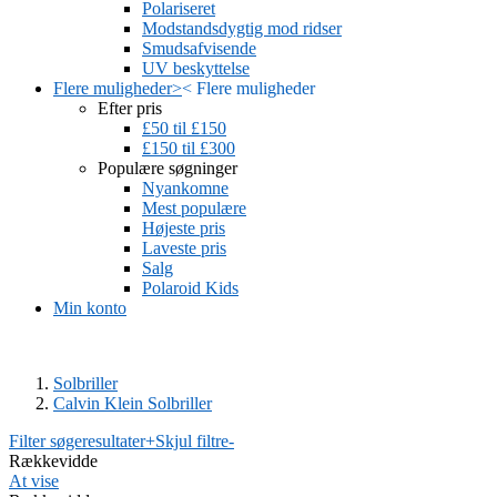
Polariseret
Modstandsdygtig mod ridser
Smudsafvisende
UV beskyttelse
Flere muligheder
>
<
Flere muligheder
Efter pris
£50 til £150
£150 til £300
Populære søgninger
Nyankomne
Mest populære
Højeste pris
Laveste pris
Salg
Polaroid Kids
Min konto
Solbriller
Calvin Klein Solbriller
Filter søgeresultater
+
Skjul filtre
-
Rækkevidde
At vise