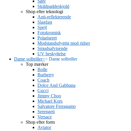
Sølv
Skildpaddeskjold
Shop efter teknologi
Anti-reflekterende
Slagfast
Spejl
Fotokromisk
Polariseret
Modstandsdygtig mod ridser
Smudsafvisende
UV beskyttelse
Dame solbriller
>
<
Dame solbriller
Top mærker
Bolle
Burberry
Coach
Dolce And Gabbana
Gucci
Jimmy Choo
Michael Kors
Salvatore Ferragamo
Serengeti
Versace
Shop efter form
Aviator