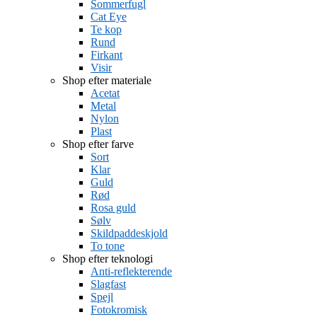
Sommerfugl
Cat Eye
Te kop
Rund
Firkant
Visir
Shop efter materiale
Acetat
Metal
Nylon
Plast
Shop efter farve
Sort
Klar
Guld
Rød
Rosa guld
Sølv
Skildpaddeskjold
To tone
Shop efter teknologi
Anti-reflekterende
Slagfast
Spejl
Fotokromisk