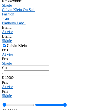
Rækkevidde
Skjule
Calvin Klein On Sale
Fashion
Jeans
Platinum Label
Brand
At vise
Brand
Skjule
Calvin Klein
Pris
At vise
Pris
Skjule
£
-
£
Pris
At vise
Pris
Skjule