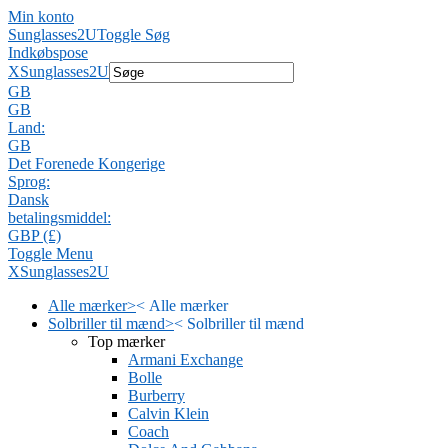
Min konto
Sunglasses2U
Toggle Søg
Indkøbspose
X
Sunglasses2U
GB
GB
Land:
GB
Det Forenede Kongerige
Sprog:
Dansk
betalingsmiddel:
GBP (£)
Toggle Menu
X
Sunglasses2U
Alle mærker
>
<
Alle mærker
Solbriller til mænd
>
<
Solbriller til mænd
Top mærker
Armani Exchange
Bolle
Burberry
Calvin Klein
Coach