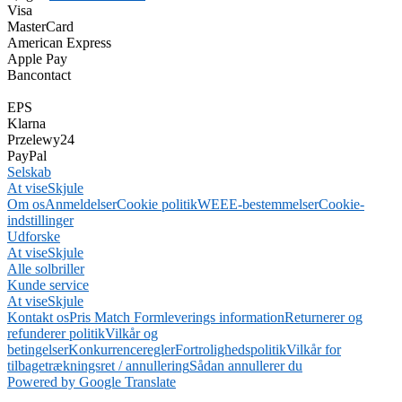
Visa
MasterCard
American Express
Apple Pay
Bancontact
EPS
Klarna
Przelewy24
PayPal
Selskab
At vise
Skjule
Om os
Anmeldelser
Cookie politik
WEEE-bestemmelser
Cookie-
indstillinger
Udforske
At vise
Skjule
Alle solbriller
Kunde service
At vise
Skjule
Kontakt os
Pris Match Form
leverings information
Returnerer og
refunderer politik
Vilkår og
betingelser
Konkurrenceregler
Fortrolighedspolitik
Vilkår for
tilbagetrækningsret / annullering
Sådan annullerer du
Powered by Google Translate