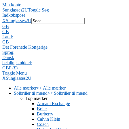
Min konto
Sunglasses2U
Toggle Søg
Indkøbspose
X
Sunglasses2U
GB
GB
Land:
GB
Det Forenede Kongerige
Sprog:
Dansk
betalingsmiddel:
GBP (£)
Toggle Menu
X
Sunglasses2U
Alle mærker
>
<
Alle mærker
Solbriller til mænd
>
<
Solbriller til mænd
Top mærker
Armani Exchange
Bolle
Burberry
Calvin Klein
Coach