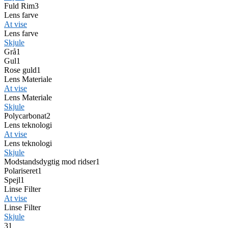
Fuld Rim
3
Lens farve
At vise
Lens farve
Skjule
Grå
1
Gul
1
Rose guld
1
Lens Materiale
At vise
Lens Materiale
Skjule
Polycarbonat
2
Lens teknologi
At vise
Lens teknologi
Skjule
Modstandsdygtig mod ridser
1
Polariseret
1
Spejl
1
Linse Filter
At vise
Linse Filter
Skjule
3
1