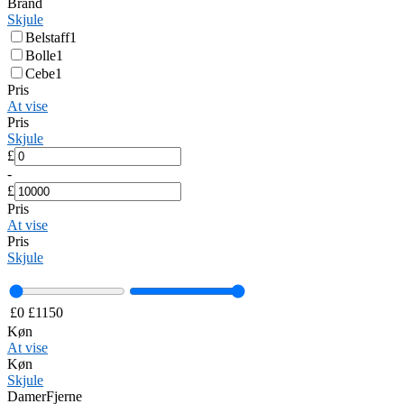
Brand
Skjule
Belstaff
1
Bolle
1
Cebe
1
Pris
At vise
Pris
Skjule
£
-
£
Pris
At vise
Pris
Skjule
£
0
£
1150
Køn
At vise
Køn
Skjule
Damer
Fjerne