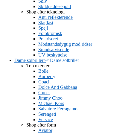
Sølv
Skildpaddeskjold
Shop efter teknologi
Anti-reflekterende
Slagfast
Spejl
Fotokromisk
Polariseret
Modstandsdygtig mod ridser
Smudsafvisende
UV beskyttelse
Dame solbriller
>
<
Dame solbriller
Top mærker
Bolle
Burberry
Coach
Dolce And Gabbana
Gucci
Jimmy Choo
Michael Kors
Salvatore Ferragamo
Serengeti
Versace
Shop efter form
Aviator