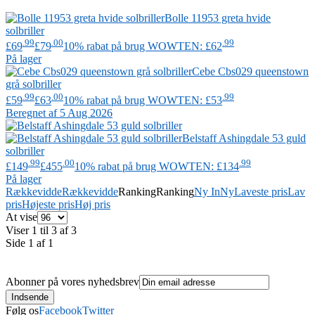
Bolle
11953 greta hvide
solbriller
.99
.00
.99
£69
£79
10% rabat på brug WOWTEN: £62
På lager
Cebe
Cbs029 queenstown
grå solbriller
.99
.00
.99
£59
£63
10% rabat på brug WOWTEN: £53
Beregnet af 5 Aug 2026
Belstaff
Ashingdale 53 guld
solbriller
.99
.00
.99
£149
£455
10% rabat på brug WOWTEN: £134
På lager
Rækkevidde
Rækkevidde
Ranking
Ranking
Ny In
Ny
Laveste pris
Lav
pris
Højeste pris
Høj pris
At vise
Viser 1 til 3 af 3
Side 1 af 1
Abonner på vores nyhedsbrev
Følg os
Facebook
Twitter