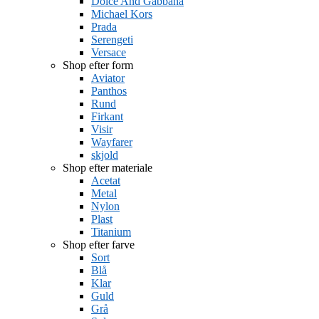
Dolce And Gabbana
Michael Kors
Prada
Serengeti
Versace
Shop efter form
Aviator
Panthos
Rund
Firkant
Visir
Wayfarer
skjold
Shop efter materiale
Acetat
Metal
Nylon
Plast
Titanium
Shop efter farve
Sort
Blå
Klar
Guld
Grå