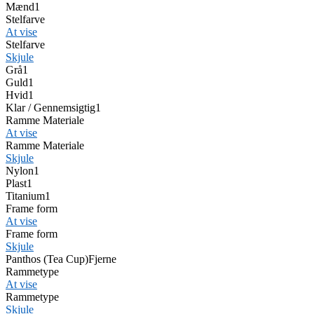
Mænd
1
Stelfarve
At vise
Stelfarve
Skjule
Grå
1
Guld
1
Hvid
1
Klar / Gennemsigtig
1
Ramme Materiale
At vise
Ramme Materiale
Skjule
Nylon
1
Plast
1
Titanium
1
Frame form
At vise
Frame form
Skjule
Panthos (Tea Cup)
Fjerne
Rammetype
At vise
Rammetype
Skjule