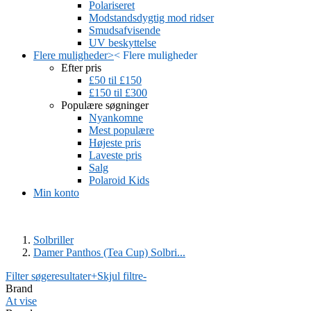
Polariseret
Modstandsdygtig mod ridser
Smudsafvisende
UV beskyttelse
Flere muligheder
>
<
Flere muligheder
Efter pris
£50 til £150
£150 til £300
Populære søgninger
Nyankomne
Mest populære
Højeste pris
Laveste pris
Salg
Polaroid Kids
Min konto
Solbriller
Damer Panthos (Tea Cup) Solbri...
Filter søgeresultater
+
Skjul filtre
-
Brand
At vise