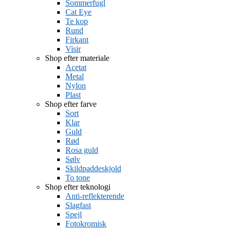
Sommerfugl
Cat Eye
Te kop
Rund
Firkant
Visir
Shop efter materiale
Acetat
Metal
Nylon
Plast
Shop efter farve
Sort
Klar
Guld
Rød
Rosa guld
Sølv
Skildpaddeskjold
To tone
Shop efter teknologi
Anti-reflekterende
Slagfast
Spejl
Fotokromisk