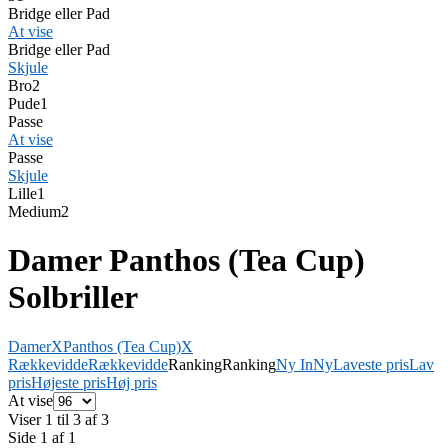
Bridge eller Pad
At vise
Bridge eller Pad
Skjule
Bro
2
Pude
1
Passe
At vise
Passe
Skjule
Lille
1
Medium
2
Damer Panthos (Tea Cup)
Solbriller
Damer
X
Panthos (Tea Cup)
X
Rækkevidde
Rækkevidde
Ranking
Ranking
Ny In
Ny
Laveste pris
Lav
pris
Højeste pris
Høj pris
At vise
Viser 1 til 3 af 3
Side 1 af 1