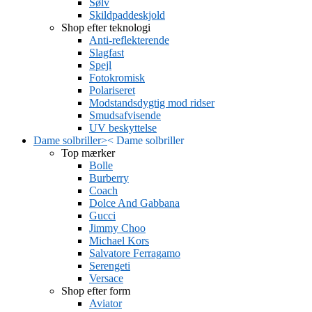
Sølv
Skildpaddeskjold
Shop efter teknologi
Anti-reflekterende
Slagfast
Spejl
Fotokromisk
Polariseret
Modstandsdygtig mod ridser
Smudsafvisende
UV beskyttelse
Dame solbriller
>
<
Dame solbriller
Top mærker
Bolle
Burberry
Coach
Dolce And Gabbana
Gucci
Jimmy Choo
Michael Kors
Salvatore Ferragamo
Serengeti
Versace
Shop efter form
Aviator