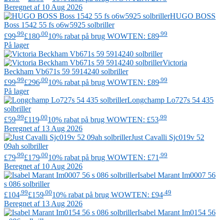
Beregnet af 10 Aug 2026
HUGO BOSS
Boss 1542 55 fs o6w5925 solbriller
.99
.00
.99
£99
£180
10% rabat på brug WOWTEN: £89
På lager
Victoria
Beckham
Vb671s 59 5914240 solbriller
.99
.00
.99
£99
£296
10% rabat på brug WOWTEN: £89
På lager
Longchamp
Lo727s 54 435
solbriller
.99
.00
.99
£59
£119
10% rabat på brug WOWTEN: £53
Beregnet af 13 Aug 2026
Just Cavalli
Sjc019v 52
09ah solbriller
.99
.00
.99
£79
£179
10% rabat på brug WOWTEN: £71
Beregnet af 10 Aug 2026
Isabel Marant
Im0007 56
s 086 solbriller
.99
.00
.49
£104
£159
10% rabat på brug WOWTEN: £94
Beregnet af 13 Aug 2026
Isabel Marant
Im0154 56