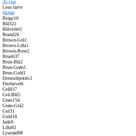
At vise
Lens farve
Skjule
Beige
10
Blå
322
Blåviolet
1
Brand
20
Brown-Grå
1
Brown-Lilla
1
Brown-Rose
2
Brun
637
Brun-Blå
2
Brun-Grøn
1
Brun-Guld
1
Demoobjektiv
2
Flerfarvet
6
Grå
837
Grå-Blå
5
Grøn
154
Grøn-Grå
2
Gul
31
Guld
18
Jade
9
Lilla
92
Lyserød
98