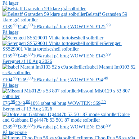
På lager
Belstaff
Gransden 59
klare grå solbriller
.99
.00
.99
£139
£545
10% rabat på brug WOWTEN: £125
På lager
Serengeti
SS529001 Vinita tortoiseshell solbriller
.99
.00
.99
£159
£445
10% rabat på brug WOWTEN: £143
Beregnet af 10 Aug 2026
Isabel Marant
Im0103 52
s c9a solbriller
.99
.00
.49
£104
£269
10% rabat på brug WOWTEN: £94
På lager
Missoni
Mis0129 s 53 807
solbriller
.99
.00
.29
£76
£249
10% rabat på brug WOWTEN: £69
Beregnet af 13 Aug 2026
Dolce
and Gabbana
Dg4447b 53 501 87 mode solbriller
.99
.00
.99
£389
£899
10% rabat på brug WOWTEN: £350
På lager
Sale
Jimmy Choo
Rua 56 gs y9a