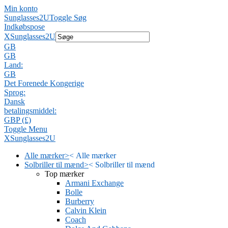
Min konto
Sunglasses2U
Toggle Søg
Indkøbspose
X
Sunglasses2U
GB
GB
Land:
GB
Det Forenede Kongerige
Sprog:
Dansk
betalingsmiddel:
GBP (£)
Toggle Menu
X
Sunglasses2U
Alle mærker
>
<
Alle mærker
Solbriller til mænd
>
<
Solbriller til mænd
Top mærker
Armani Exchange
Bolle
Burberry
Calvin Klein
Coach