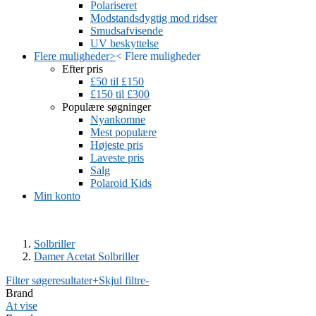
Polariseret
Modstandsdygtig mod ridser
Smudsafvisende
UV beskyttelse
Flere muligheder
>
<
Flere muligheder
Efter pris
£50 til £150
£150 til £300
Populære søgninger
Nyankomne
Mest populære
Højeste pris
Laveste pris
Salg
Polaroid Kids
Min konto
Solbriller
Damer Acetat Solbriller
Filter søgeresultater
+
Skjul filtre
-
Brand
At vise