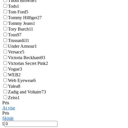
Thom Browne
1
Tods
1
Tom Ford
5
Tommy Hilfiger
27
Tommy Jeans
1
Tory Burch
11
Tous
97
Trussardi
31
Under Armour
1
Versace
5
Victoria Beckham
93
Victorias Secret Pink
2
Vogue
3
WEB
2
Web Eyewear
6
Yalea
8
Zadig and Voltaire
73
Zeiss
1
Pris
At vise
Pris
Skjule
£