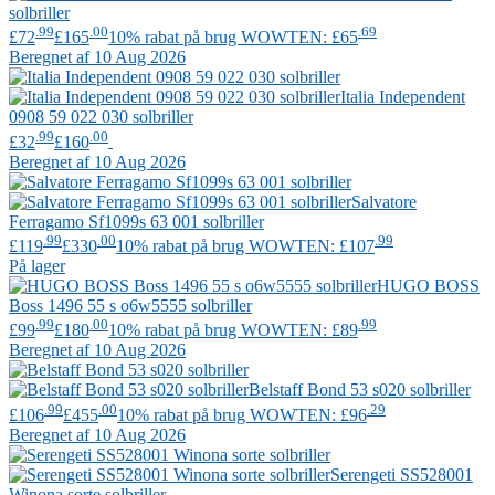
solbriller
.99
.00
.69
£72
£165
10% rabat på brug WOWTEN: £65
Beregnet af 10 Aug 2026
Italia Independent
0908 59 022 030 solbriller
.99
.00
£32
£160
Beregnet af 10 Aug 2026
Salvatore
Ferragamo
Sf1099s 63 001 solbriller
.99
.00
.99
£119
£330
10% rabat på brug WOWTEN: £107
På lager
HUGO BOSS
Boss 1496 55 s o6w5555 solbriller
.99
.00
.99
£99
£180
10% rabat på brug WOWTEN: £89
Beregnet af 10 Aug 2026
Belstaff
Bond 53 s020 solbriller
.99
.00
.29
£106
£455
10% rabat på brug WOWTEN: £96
Beregnet af 10 Aug 2026
Serengeti
SS528001
Winona sorte solbriller