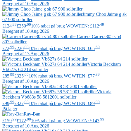
Beregnet af 10 Aug 2026
Jimmy Choo
Jaime g sk
67 900 solbriller
.99
.00
.49
£124
£250
10% rabat på brug WOWTEN: £112
Beregnet af 10 Aug 2026
Carrera
Carrera305 s 54
807 solbriller
.99
.00
.69
£72
£220
10% rabat på brug WOWTEN: £65
Beregnet af 13 Aug 2026
Victoria Beckham
Vb627s 64 214 solbriller
.99
.00
.39
£85
£325
10% rabat på brug WOWTEN: £77
Beregnet af 10 Aug 2026
Victoria
Beckham
Vb683s 58 5812001 solbriller
.99
.00
.99
£99
£327
10% rabat på brug WOWTEN: £89
På lager
Ray-Ban
.99
.00
.99
£159
£172
10% rabat på brug WOWTEN: £143
Beregnet af 10 Aug 2026