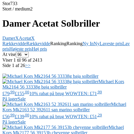
Stor
733
Stort / medium
2
Damer Acetat Solbriller
Damer
X
Acetat
X
Rækkevidde
Rækkevidde
Ranking
Ranking
Ny In
Ny
Laveste pris
Lav
pris
Højeste pris
Høj pris
At vise
Viser 1 til 96 af 2413
Side 1 af 26
>>
Michael Kors
Mk2164 56 33338g baja solbriller
.99
.00
.99
£79
£155
10% rabat på brug WOWTEN: £71
På lager
Sale
Michael
Kors
Mk2163 52 392611 san marino solbriller
.99
.00
.29
£56
£139
10% rabat på brug WOWTEN: £51
På lager
Sale
Michael
Kors
Mk2177 56 39153b cheyenne solbriller