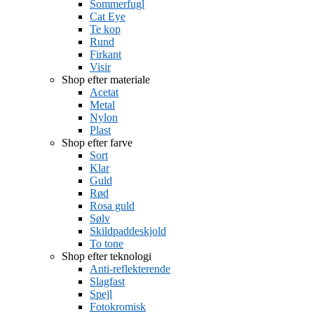
Sommerfugl
Cat Eye
Te kop
Rund
Firkant
Visir
Shop efter materiale
Acetat
Metal
Nylon
Plast
Shop efter farve
Sort
Klar
Guld
Rød
Rosa guld
Sølv
Skildpaddeskjold
To tone
Shop efter teknologi
Anti-reflekterende
Slagfast
Spejl
Fotokromisk