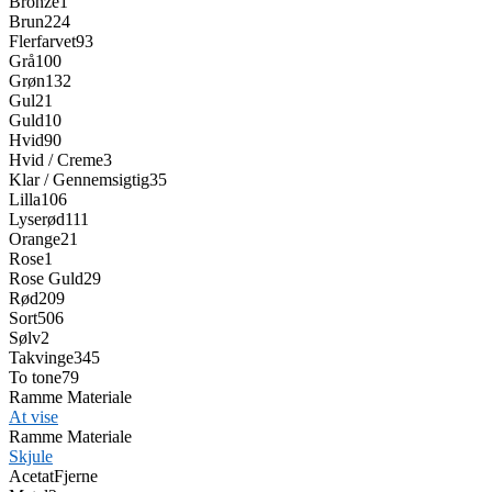
Bronze
1
Brun
224
Flerfarvet
93
Grå
100
Grøn
132
Gul
21
Guld
10
Hvid
90
Hvid / Creme
3
Klar / Gennemsigtig
35
Lilla
106
Lyserød
111
Orange
21
Rose
1
Rose Guld
29
Rød
209
Sort
506
Sølv
2
Takvinge
345
To tone
79
Ramme Materiale
At vise
Ramme Materiale
Skjule
Acetat
Fjerne