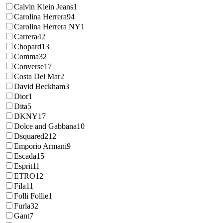
Calvin Klein Jeans
1
Carolina Herrera
94
Carolina Herrera NY
1
Carrera
42
Chopard
13
Comma
32
Converse
17
Costa Del Mar
2
David Beckham
3
Dior
1
Dita
5
DKNY
17
Dolce and Gabbana
10
Dsquared2
12
Emporio Armani
9
Escada
15
Esprit
11
ETRO
12
Fila
11
Folli Follie
1
Furla
32
Gant
7