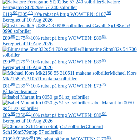
Salvatore
Ferragamo
Sf2029se 57 240 solbriller
.99
.00
.99
£119
£305
10% rabat på brug WOWTEN: £107
Beregnet af 10 Aug 2026
Just Cavalli
Sjc088v 53
0998 solbriller
.99
.00
.99
£89
£175
10% rabat på brug WOWTEN: £80
Beregnet af 10 Aug 2026
Blumarine
Sbm832s 54 700
solbriller
.99
.00
.99
£99
£179
10% rabat på brug WOWTEN: £89
Beregnet af 10 Aug 2026
Michael Kors
Mk2158 55 310511 makena solbriller
.99
.00
.79
£81
£139
10% rabat på brug WOWTEN: £73
På lager
clearance
Isabel Marant
Im 0050
gs 51 szj solbriller
.99
.00
.99
£89
£250
10% rabat på brug WOWTEN: £80
Beregnet af 10 Aug 2026
Chopard
Sch156m579mbp 57 solbriller
.99
.00
.99
£199
£366
10% rabat på brug WOWTEN: £179