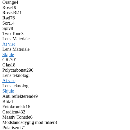
Orange
4
Rose
19
Rose-Blå
1
Rød
76
Sort
14
Sølv
8
Two Tone
3
Lens Materiale
At vise
Lens Materiale
Skjule
CR-39
1
Glas
18
Polycarbonat
296
Lens teknologi
At vise
Lens teknologi
Skjule
Anti reflekterende
9
Blitz
1
Fotokromisk
16
Gradient
432
Massiv Tonede
6
Modstandsdygtig mod ridser
3
Polariseret
71