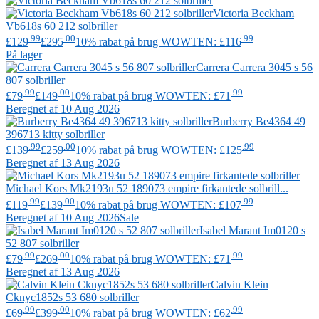
Victoria Beckham
Vb618s 60 212 solbriller
.99
.00
.99
£129
£295
10% rabat på brug WOWTEN: £116
På lager
Carrera
Carrera 3045 s 56
807 solbriller
.99
.00
.99
£79
£149
10% rabat på brug WOWTEN: £71
Beregnet af 10 Aug 2026
Burberry
Be4364 49
396713 kitty solbriller
.99
.00
.99
£139
£259
10% rabat på brug WOWTEN: £125
Beregnet af 13 Aug 2026
Michael Kors
Mk2193u 52 189073 empire firkantede solbrill...
.99
.00
.99
£119
£139
10% rabat på brug WOWTEN: £107
Beregnet af 10 Aug 2026
Sale
Isabel Marant
Im0120 s
52 807 solbriller
.99
.00
.99
£79
£269
10% rabat på brug WOWTEN: £71
Beregnet af 13 Aug 2026
Calvin Klein
Cknyc1852s 53 680 solbriller
.99
.00
.99
£69
£399
10% rabat på brug WOWTEN: £62