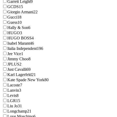
Garrett Leight
9
GCDS
15
Giorgio Armani
22
Gucci
18
Guess
10
Hally & Son
6
HUGO
3
HUGO BOSS
4
Isabel Marant
46
Italia Independent
196
Jee Vice
1
Jimmy Choo
8
JPLUS
2
Just Cavalli
69
Karl Lagerfeld
21
Kate Spade New York
80
Lacoste
7
Lanvin
3
Levis
8
LGR
15
Liu Jo
31
Longchamp
21
Love Moschino
6