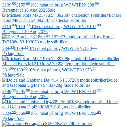
.99
.00
.99
£109
£155
10% rabat på brug WOWTEN: £98
Beregnet af 10 Aug 2026
Sale
Michael
Kors
Mk2175u 54 392387 charleston solbriller
.99
.00
.99
£119
£139
10% rabat på brug WOWTEN: £107
Beregnet af 10 Aug 2026
Tory Burch
Ty7186u 53 192073 mode solbriller
.99
.00
.99
£89
£179
10% rabat på brug WOWTEN: £80
På lager
Sale
Michael Kors
Mk2193u 52 39398g empire firkantede solbrill...
.99
.00
.79
£81
£139
10% rabat på brug WOWTEN: £73
På lager
Sale
Dolce
and Gabbana
Dg4414 54 33728g mode solbriller
.99
.00
.99
£149
£295
10% rabat på brug WOWTEN: £134
Beregnet af 13 Aug 2026
Dolce
and Gabbana
Dg4399f 56 501 8g mode solbriller
.99
.00
.49
£224
£269
10% rabat på brug WOWTEN: £202
På lager
Sale