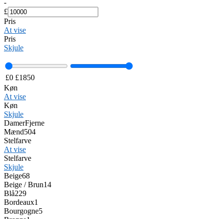
-
£
Pris
At vise
Pris
Skjule
£
0
£
1850
Køn
At vise
Køn
Skjule
Damer
Fjerne
Mænd
504
Stelfarve
At vise
Stelfarve
Skjule
Beige
68
Beige / Brun
14
Blå
229
Bordeaux
1
Bourgogne
5