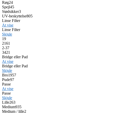
Røg
24
Spejl
45
Stødsikker
3
UV-beskyttelse
805
Linse Filter
At vise
Linse Filter
Skjule
1
9
2
161
2-3
7
3
421
Bridge eller Pad
At vise
Bridge eller Pad
Skjule
Bro
1957
Pude
97
Passe
At vise
Passe
Skjule
Lille
263
Medium
935
Medium / lille
2