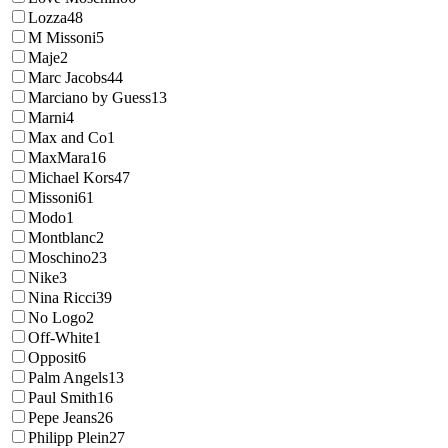
Lozza
48
M Missoni
5
Maje
2
Marc Jacobs
44
Marciano by Guess
13
Marni
4
Max and Co
1
MaxMara
16
Michael Kors
47
Missoni
61
Modo
1
Montblanc
2
Moschino
23
Nike
3
Nina Ricci
39
No Logo
2
Off-White
1
Opposit
6
Palm Angels
13
Paul Smith
16
Pepe Jeans
26
Philipp Plein
27