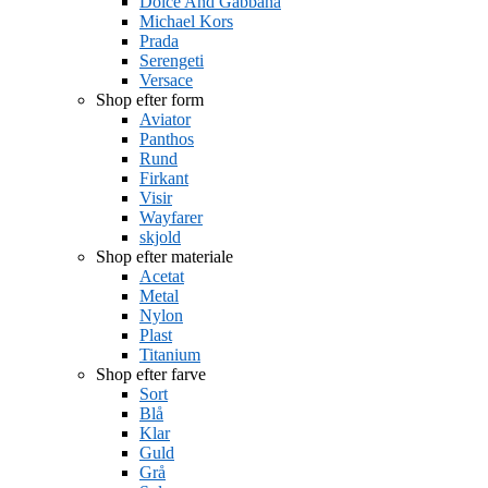
Dolce And Gabbana
Michael Kors
Prada
Serengeti
Versace
Shop efter form
Aviator
Panthos
Rund
Firkant
Visir
Wayfarer
skjold
Shop efter materiale
Acetat
Metal
Nylon
Plast
Titanium
Shop efter farve
Sort
Blå
Klar
Guld
Grå