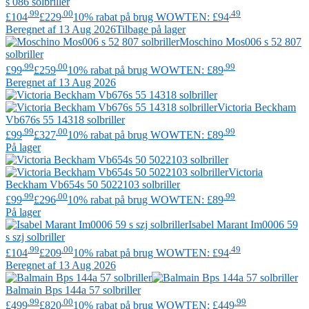
s 086 solbriller
.99
.00
.49
£104
£229
10% rabat på brug WOWTEN: £94
Beregnet af 13 Aug 2026
Tilbage på lager
Moschino
Mos006 s 52 807
solbriller
.99
.00
.99
£99
£259
10% rabat på brug WOWTEN: £89
Beregnet af 13 Aug 2026
Victoria Beckham
Vb676s 55 14318 solbriller
.99
.00
.99
£99
£327
10% rabat på brug WOWTEN: £89
På lager
Victoria
Beckham
Vb654s 50 5022103 solbriller
.99
.00
.99
£99
£296
10% rabat på brug WOWTEN: £89
På lager
Isabel Marant
Im0006 59
s szj solbriller
.99
.00
.49
£104
£209
10% rabat på brug WOWTEN: £94
Beregnet af 13 Aug 2026
Balmain
Bps 144a 57 solbriller
.99
.00
.99
£499
£820
10% rabat på brug WOWTEN: £449