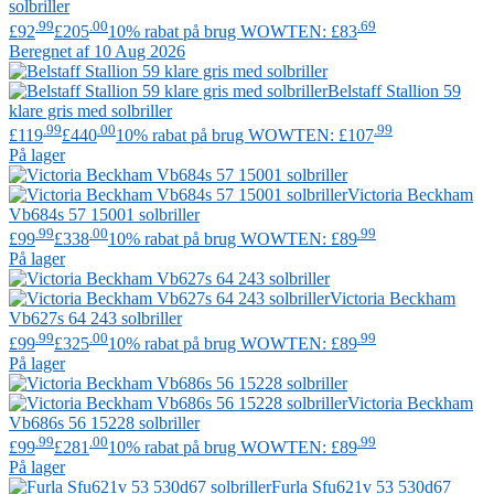
solbriller
.99
.00
.69
£92
£205
10% rabat på brug WOWTEN: £83
Beregnet af 10 Aug 2026
Belstaff
Stallion 59
klare gris med solbriller
.99
.00
.99
£119
£440
10% rabat på brug WOWTEN: £107
På lager
Victoria Beckham
Vb684s 57 15001 solbriller
.99
.00
.99
£99
£338
10% rabat på brug WOWTEN: £89
På lager
Victoria Beckham
Vb627s 64 243 solbriller
.99
.00
.99
£99
£325
10% rabat på brug WOWTEN: £89
På lager
Victoria Beckham
Vb686s 56 15228 solbriller
.99
.00
.99
£99
£281
10% rabat på brug WOWTEN: £89
På lager
Furla
Sfu621v 53 530d67