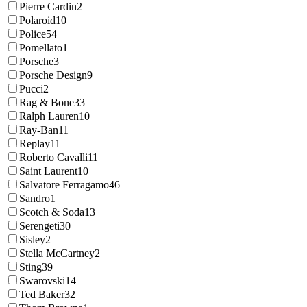
Pierre Cardin
2
Polaroid
10
Police
54
Pomellato
1
Porsche
3
Porsche Design
9
Pucci
2
Rag & Bone
33
Ralph Lauren
10
Ray-Ban
11
Replay
11
Roberto Cavalli
11
Saint Laurent
10
Salvatore Ferragamo
46
Sandro
1
Scotch & Soda
13
Serengeti
30
Sisley
2
Stella McCartney
2
Sting
39
Swarovski
14
Ted Baker
32