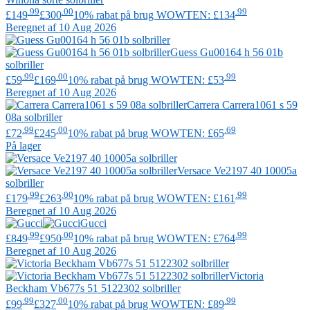
.99
.00
.99
£149
£300
10% rabat på brug WOWTEN: £134
Beregnet af 10 Aug 2026
Guess
Gu00164 h 56 01b
solbriller
.99
.00
.99
£59
£169
10% rabat på brug WOWTEN: £53
Beregnet af 10 Aug 2026
Carrera
Carrera1061 s 59
08a solbriller
.99
.00
.69
£72
£245
10% rabat på brug WOWTEN: £65
På lager
Versace
Ve2197 40 10005a
solbriller
.99
.00
.99
£179
£263
10% rabat på brug WOWTEN: £161
Beregnet af 10 Aug 2026
Gucci
.99
.00
.99
£849
£950
10% rabat på brug WOWTEN: £764
Beregnet af 10 Aug 2026
Victoria
Beckham
Vb677s 51 5122302 solbriller
.99
.00
.99
£99
£327
10% rabat på brug WOWTEN: £89