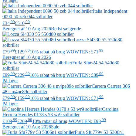
På lager
Italia Independent
0090 50 zeb 044 solbriller
.99
.00
£34
£510
Beregnet af 10 Aug 2026
Bedst sælgende
Lozza
Sl4330 55 550d80
solbriller
.99
.00
.99
£79
£129
10% rabat på brug WOWTEN: £71
Beregnet af 10 Aug 2026
Furla
Sfu624 54 540d80
solbriller
.99
.00
.99
£99
£229
10% rabat på brug WOWTEN: £89
På lager
Carrera
Carrera 306
48 s m4pe89o solbriller
.99
.00
.99
£79
£159
10% rabat på brug WOWTEN: £71
På lager
Carolina
Herrera
Hendes 0178 s 53 wr9 solbriller
.99
.00
.99
£109
£269
10% rabat på brug WOWTEN: £98
Beregnet af 10 Aug 2026
Sale
Furla
Sfu779v 53 5306n1