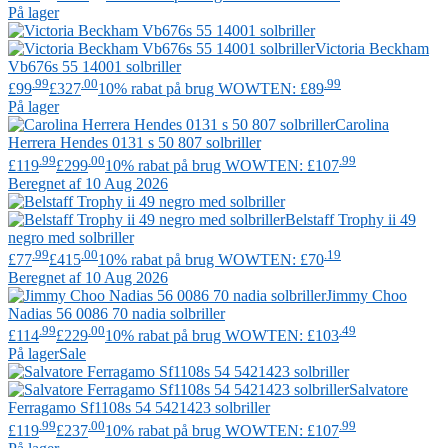
På lager
Victoria Beckham
Vb676s 55 14001 solbriller
.99
.00
.99
£99
£327
10% rabat på brug WOWTEN: £89
På lager
Carolina
Herrera
Hendes 0131 s 50 807 solbriller
.99
.00
.99
£119
£299
10% rabat på brug WOWTEN: £107
Beregnet af 10 Aug 2026
Belstaff
Trophy ii 49
negro med solbriller
.99
.00
.19
£77
£415
10% rabat på brug WOWTEN: £70
Beregnet af 10 Aug 2026
Jimmy Choo
Nadias 56 0086 70 nadia solbriller
.99
.00
.49
£114
£229
10% rabat på brug WOWTEN: £103
På lager
Sale
Salvatore
Ferragamo
Sf1108s 54 5421423 solbriller
.99
.00
.99
£119
£237
10% rabat på brug WOWTEN: £107