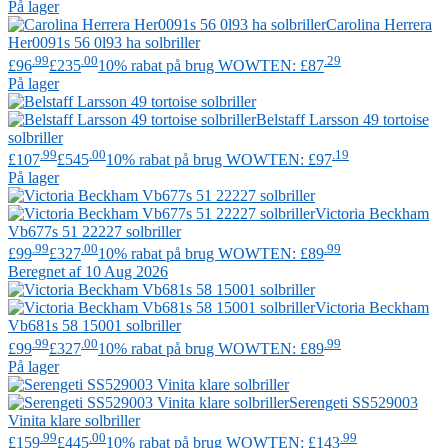
På lager
Carolina Herrera
Her0091s 56 0l93 ha solbriller
.99
.00
.29
£96
£235
10% rabat på brug WOWTEN: £87
På lager
Belstaff
Larsson 49 tortoise
solbriller
.99
.00
.19
£107
£545
10% rabat på brug WOWTEN: £97
På lager
Victoria Beckham
Vb677s 51 22227 solbriller
.99
.00
.99
£99
£327
10% rabat på brug WOWTEN: £89
Beregnet af 10 Aug 2026
Victoria Beckham
Vb681s 58 15001 solbriller
.99
.00
.99
£99
£327
10% rabat på brug WOWTEN: £89
På lager
Serengeti
SS529003
Vinita klare solbriller
.99
.00
.99
£159
£445
10% rabat på brug WOWTEN: £143