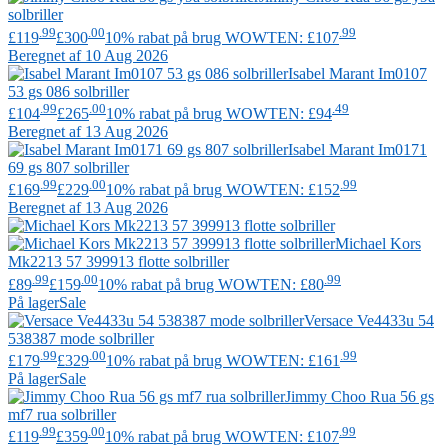
solbriller
.99
.00
.99
£119
£300
10% rabat på brug WOWTEN: £107
Beregnet af 10 Aug 2026
Isabel Marant
Im0107
53 gs 086 solbriller
.99
.00
.49
£104
£265
10% rabat på brug WOWTEN: £94
Beregnet af 13 Aug 2026
Isabel Marant
Im0171
69 gs 807 solbriller
.99
.00
.99
£169
£229
10% rabat på brug WOWTEN: £152
Beregnet af 13 Aug 2026
Michael Kors
Mk2213 57 399913 flotte solbriller
.99
.00
.99
£89
£159
10% rabat på brug WOWTEN: £80
På lager
Sale
Versace
Ve4433u 54
538387 mode solbriller
.99
.00
.99
£179
£329
10% rabat på brug WOWTEN: £161
På lager
Sale
Jimmy Choo
Rua 56 gs
mf7 rua solbriller
.99
.00
.99
£119
£359
10% rabat på brug WOWTEN: £107