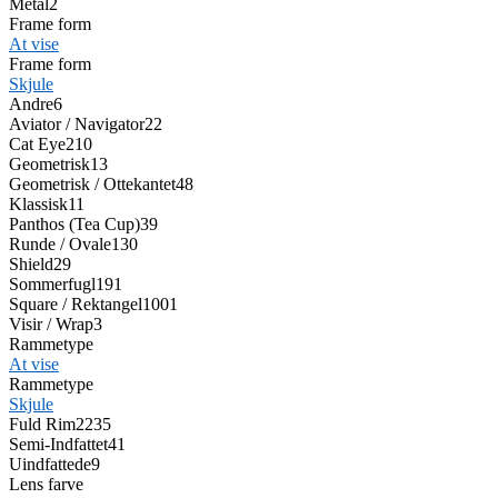
Metal
2
Frame form
At vise
Frame form
Skjule
Andre
6
Aviator / Navigator
22
Cat Eye
210
Geometrisk
13
Geometrisk / Ottekantet
48
Klassisk
11
Panthos (Tea Cup)
39
Runde / Ovale
130
Shield
29
Sommerfugl
191
Square / Rektangel
1001
Visir / Wrap
3
Rammetype
At vise
Rammetype
Skjule
Fuld Rim
2235
Semi-Indfattet
41
Uindfattede
9
Lens farve