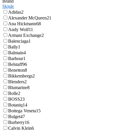
Brand
Skjule
Adidas
2
Alexander McQueen
21
Ana Hickmann
68
Andy Wolf
11
Armani Exchange
2
Balenciaga
1
Bally
1
Balmain
4
Barbour
1
Belstaff
96
Benetton
8
Bikkembergs
2
Blenders
2
Blumarine
8
Bolle
2
BOSS
23
Botaniq
14
Bottega Veneta
15
Bulget
47
Burberry
16
Calvin Klein
6