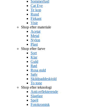
Sommerfugl
Cat Eye
Te kop
Rund
Firkant
Visir
Shop efter materiale
Acetat
Metal
Nylon
Plast
Shop efter farve
Sort
Klar
Guld
Rød
Rosa guld
Sølv
Skildpaddeskjold
To tone
Shop efter teknologi
Anti-reflekterende
Slagfast
Spejl
Fotokromisk