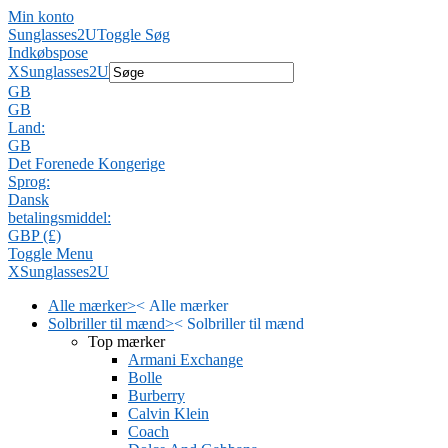
Min konto
Sunglasses2U
Toggle Søg
Indkøbspose
X
Sunglasses2U
GB
GB
Land:
GB
Det Forenede Kongerige
Sprog:
Dansk
betalingsmiddel:
GBP (£)
Toggle Menu
X
Sunglasses2U
Alle mærker
>
<
Alle mærker
Solbriller til mænd
>
<
Solbriller til mænd
Top mærker
Armani Exchange
Bolle
Burberry
Calvin Klein
Coach