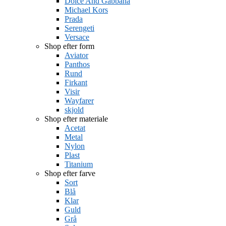
Dolce And Gabbana
Michael Kors
Prada
Serengeti
Versace
Shop efter form
Aviator
Panthos
Rund
Firkant
Visir
Wayfarer
skjold
Shop efter materiale
Acetat
Metal
Nylon
Plast
Titanium
Shop efter farve
Sort
Blå
Klar
Guld
Grå