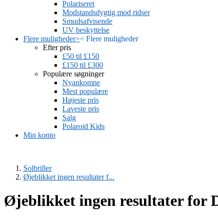
Polariseret
Modstandsdygtig mod ridser
Smudsafvisende
UV beskyttelse
Flere muligheder
>
<
Flere muligheder
Efter pris
£50 til £150
£150 til £300
Populære søgninger
Nyankomne
Mest populære
Højeste pris
Laveste pris
Salg
Polaroid Kids
Min konto
Solbriller
Øjeblikket ingen resultater f...
Øjeblikket ingen resultater for