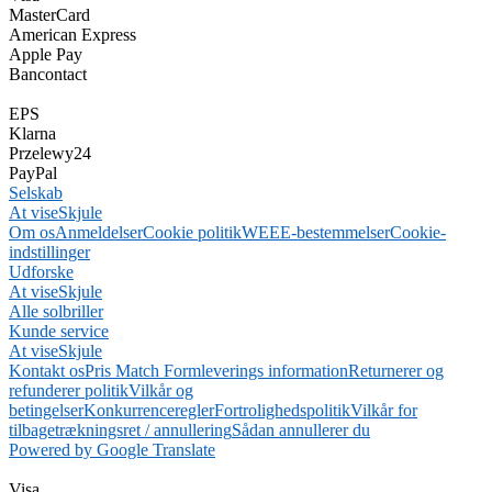
MasterCard
American Express
Apple Pay
Bancontact
EPS
Klarna
Przelewy24
PayPal
Selskab
At vise
Skjule
Om os
Anmeldelser
Cookie politik
WEEE-bestemmelser
Cookie-
indstillinger
Udforske
At vise
Skjule
Alle solbriller
Kunde service
At vise
Skjule
Kontakt os
Pris Match Form
leverings information
Returnerer og
refunderer politik
Vilkår og
betingelser
Konkurrenceregler
Fortrolighedspolitik
Vilkår for
tilbagetrækningsret / annullering
Sådan annullerer du
Powered by Google Translate
Visa