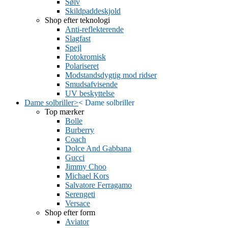
Sølv
Skildpaddeskjold
Shop efter teknologi
Anti-reflekterende
Slagfast
Spejl
Fotokromisk
Polariseret
Modstandsdygtig mod ridser
Smudsafvisende
UV beskyttelse
Dame solbriller
>
<
Dame solbriller
Top mærker
Bolle
Burberry
Coach
Dolce And Gabbana
Gucci
Jimmy Choo
Michael Kors
Salvatore Ferragamo
Serengeti
Versace
Shop efter form
Aviator