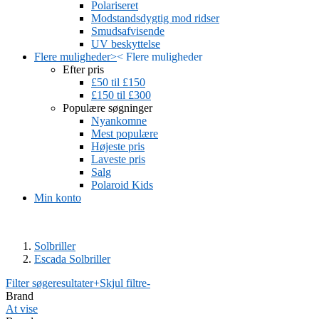
Polariseret
Modstandsdygtig mod ridser
Smudsafvisende
UV beskyttelse
Flere muligheder
>
<
Flere muligheder
Efter pris
£50 til £150
£150 til £300
Populære søgninger
Nyankomne
Mest populære
Højeste pris
Laveste pris
Salg
Polaroid Kids
Min konto
Solbriller
Escada Solbriller
Filter søgeresultater
+
Skjul filtre
-
Brand
At vise