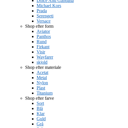
Dolce And Gabbana
Michael Kors
Prada
Serengeti
Versace
Shop efter form
Aviator
Panthos
Rund
Firkant
Visir
Wayfarer
skjold
Shop efter materiale
Acetat
Metal
Nylon
Plast
Titanium
Shop efter farve
Sort
Blå
Klar
Guld
Grå