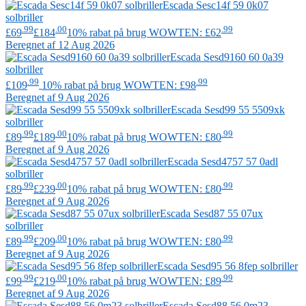
Escada
Sesc14f 59 0k07
solbriller
.99
.00
.99
£69
£184
10% rabat på brug WOWTEN: £62
Beregnet af 12 Aug 2026
Escada
Sesd9160 60 0a39
solbriller
.99
.99
£109
10% rabat på brug WOWTEN: £98
Beregnet af 9 Aug 2026
Escada
Sesd99 55 5509xk
solbriller
.99
.00
.99
£89
£189
10% rabat på brug WOWTEN: £80
Beregnet af 9 Aug 2026
Escada
Sesd4757 57 0adl
solbriller
.99
.00
.99
£89
£239
10% rabat på brug WOWTEN: £80
Beregnet af 9 Aug 2026
Escada
Sesd87 55 07ux
solbriller
.99
.00
.99
£89
£209
10% rabat på brug WOWTEN: £80
Beregnet af 9 Aug 2026
Escada
Sesd95 56 8fep solbriller
.99
.00
.99
£99
£219
10% rabat på brug WOWTEN: £89
Beregnet af 9 Aug 2026
Escada
Sesd88 56 0m23