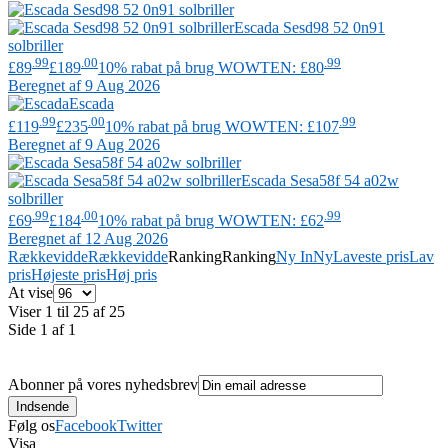
Escada
Sesd98 52 0n91
solbriller
.99
.00
.99
£89
£189
10% rabat på brug WOWTEN: £80
Beregnet af 9 Aug 2026
Escada
.99
.00
.99
£119
£235
10% rabat på brug WOWTEN: £107
Beregnet af 9 Aug 2026
Escada
Sesa58f 54 a02w
solbriller
.99
.00
.99
£69
£184
10% rabat på brug WOWTEN: £62
Beregnet af 12 Aug 2026
Rækkevidde
Rækkevidde
Ranking
Ranking
Ny In
Ny
Laveste pris
Lav
pris
Højeste pris
Høj pris
At vise
Viser 1 til 25 af 25
Side 1 af 1
Abonner på vores nyhedsbrev
Følg os
Facebook
Twitter
Visa