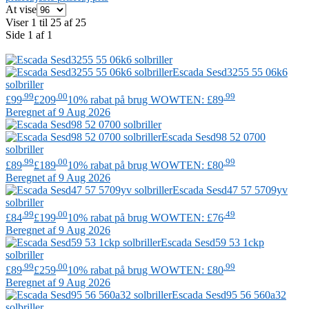
At vise
Viser 1 til 25 af 25
Side 1 af 1
Escada
Sesd3255 55 06k6
solbriller
.99
.00
.99
£99
£209
10% rabat på brug WOWTEN: £89
Beregnet af 9 Aug 2026
Escada
Sesd98 52 0700
solbriller
.99
.00
.99
£89
£189
10% rabat på brug WOWTEN: £80
Beregnet af 9 Aug 2026
Escada
Sesd47 57 5709yv
solbriller
.99
.00
.49
£84
£199
10% rabat på brug WOWTEN: £76
Beregnet af 9 Aug 2026
Escada
Sesd59 53 1ckp
solbriller
.99
.00
.99
£89
£259
10% rabat på brug WOWTEN: £80
Beregnet af 9 Aug 2026
Escada
Sesd95 56 560a32
solbriller