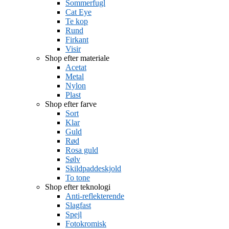
Sommerfugl
Cat Eye
Te kop
Rund
Firkant
Visir
Shop efter materiale
Acetat
Metal
Nylon
Plast
Shop efter farve
Sort
Klar
Guld
Rød
Rosa guld
Sølv
Skildpaddeskjold
To tone
Shop efter teknologi
Anti-reflekterende
Slagfast
Spejl
Fotokromisk