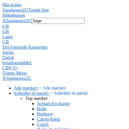
Min konto
Sunglasses2U
Toggle Søg
Indkøbspose
X
Sunglasses2U
GB
GB
Land:
GB
Det Forenede Kongerige
Sprog:
Dansk
betalingsmiddel:
GBP (£)
Toggle Menu
X
Sunglasses2U
Alle mærker
>
<
Alle mærker
Solbriller til mænd
>
<
Solbriller til mænd
Top mærker
Armani Exchange
Bolle
Burberry
Calvin Klein
Coach