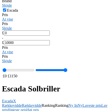
Brand
Skjule
Escada
Pris
At vise
Pris
Skjule
£
-
£
Pris
At vise
Pris
Skjule
£
0
£
1150
Escada Solbriller
Escada
X
Rækkevidde
Rækkevidde
Ranking
Ranking
Ny In
Ny
Laveste pris
Lav
pris
Højeste pris
Høj pris