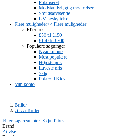
Polariseret
Modstandsdygtig mod ridser
Smudsafvisende
UV beskyttelse
Flere muligheder
>
<
Flere muligheder
Efter pris
£50 til £150
£150 til £300
Populære søgninger
Nyankomne
Mest populære
Højeste pris
Laveste pris
Salg
Polaroid Kids
Min konto
Briller
Gucci Briller
Filter søgeresultater
+
Skjul filtre
-
Brand
At vise