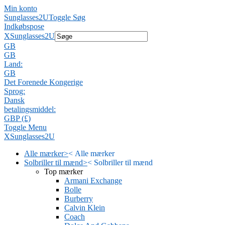
Min konto
Sunglasses2U
Toggle Søg
Indkøbspose
X
Sunglasses2U
GB
GB
Land:
GB
Det Forenede Kongerige
Sprog:
Dansk
betalingsmiddel:
GBP (£)
Toggle Menu
X
Sunglasses2U
Alle mærker
>
<
Alle mærker
Solbriller til mænd
>
<
Solbriller til mænd
Top mærker
Armani Exchange
Bolle
Burberry
Calvin Klein
Coach