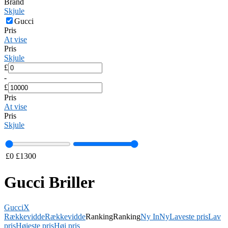
Brand
Skjule
Gucci
Pris
At vise
Pris
Skjule
£
-
£
Pris
At vise
Pris
Skjule
£
0
£
1300
Gucci Briller
Gucci
X
Rækkevidde
Rækkevidde
Ranking
Ranking
Ny In
Ny
Laveste pris
Lav
pris
Højeste pris
Høj pris