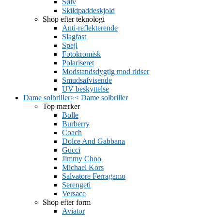
Sølv
Skildpaddeskjold
Shop efter teknologi
Anti-reflekterende
Slagfast
Spejl
Fotokromisk
Polariseret
Modstandsdygtig mod ridser
Smudsafvisende
UV beskyttelse
Dame solbriller
>
<
Dame solbriller
Top mærker
Bolle
Burberry
Coach
Dolce And Gabbana
Gucci
Jimmy Choo
Michael Kors
Salvatore Ferragamo
Serengeti
Versace
Shop efter form
Aviator