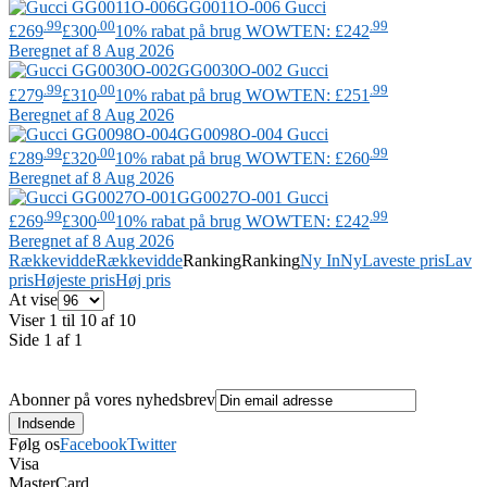
GG0011O-006
Gucci
.99
.00
.99
£269
£300
10% rabat på brug WOWTEN: £242
Beregnet af 8 Aug 2026
GG0030O-002
Gucci
.99
.00
.99
£279
£310
10% rabat på brug WOWTEN: £251
Beregnet af 8 Aug 2026
GG0098O-004
Gucci
.99
.00
.99
£289
£320
10% rabat på brug WOWTEN: £260
Beregnet af 8 Aug 2026
GG0027O-001
Gucci
.99
.00
.99
£269
£300
10% rabat på brug WOWTEN: £242
Beregnet af 8 Aug 2026
Rækkevidde
Rækkevidde
Ranking
Ranking
Ny In
Ny
Laveste pris
Lav
pris
Højeste pris
Høj pris
At vise
Viser 1 til 10 af 10
Side 1 af 1
Abonner på vores nyhedsbrev
Følg os
Facebook
Twitter
Visa
MasterCard