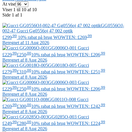
At vise
Viser 1 til 10 af 10
Side 1 af 1
GG0556OJ-
002-47
Gucci
Gg0556oj 47 002 optik
.99
.99
£299
10% rabat på brug WOWTEN: £269
Beregnet af 11 Aug 2026
GG0006O-001
Gucci
.99
.00
.99
£229
£250
10% rabat på brug WOWTEN: £206
Beregnet af 8 Aug 2026
GG0018O-005
Gucci
.99
.00
.99
£279
£310
10% rabat på brug WOWTEN: £251
Beregnet af 8 Aug 2026
GG0006O-003
Gucci
.99
.00
.99
£229
£250
10% rabat på brug WOWTEN: £206
Beregnet af 8 Aug 2026
GG0011O-008
Gucci
.99
.00
.99
£269
£300
10% rabat på brug WOWTEN: £242
Beregnet af 8 Aug 2026
GG0285O-003
Gucci
.99
.00
.99
£249
£280
10% rabat på brug WOWTEN: £224
Beregnet af 8 Aug 2026