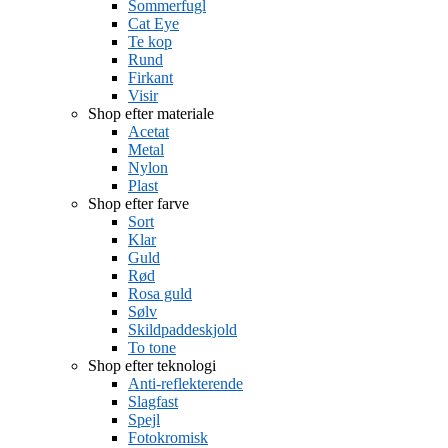
Sommerfugl
Cat Eye
Te kop
Rund
Firkant
Visir
Shop efter materiale
Acetat
Metal
Nylon
Plast
Shop efter farve
Sort
Klar
Guld
Rød
Rosa guld
Sølv
Skildpaddeskjold
To tone
Shop efter teknologi
Anti-reflekterende
Slagfast
Spejl
Fotokromisk