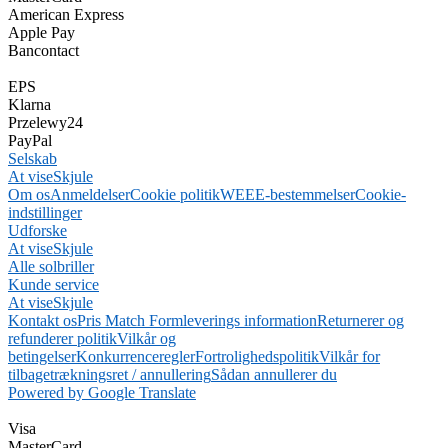
American Express
Apple Pay
Bancontact
EPS
Klarna
Przelewy24
PayPal
Selskab
At vise
Skjule
Om os
Anmeldelser
Cookie politik
WEEE-bestemmelser
Cookie-
indstillinger
Udforske
At vise
Skjule
Alle solbriller
Kunde service
At vise
Skjule
Kontakt os
Pris Match Form
leverings information
Returnerer og
refunderer politik
Vilkår og
betingelser
Konkurrenceregler
Fortrolighedspolitik
Vilkår for
tilbagetrækningsret / annullering
Sådan annullerer du
Powered by Google Translate
Visa
MasterCard