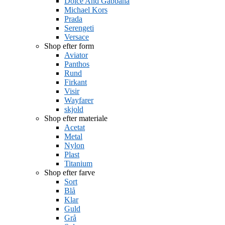
Dolce And Gabbana
Michael Kors
Prada
Serengeti
Versace
Shop efter form
Aviator
Panthos
Rund
Firkant
Visir
Wayfarer
skjold
Shop efter materiale
Acetat
Metal
Nylon
Plast
Titanium
Shop efter farve
Sort
Blå
Klar
Guld
Grå