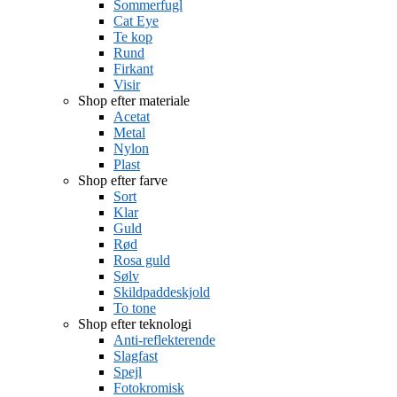
Sommerfugl
Cat Eye
Te kop
Rund
Firkant
Visir
Shop efter materiale
Acetat
Metal
Nylon
Plast
Shop efter farve
Sort
Klar
Guld
Rød
Rosa guld
Sølv
Skildpaddeskjold
To tone
Shop efter teknologi
Anti-reflekterende
Slagfast
Spejl
Fotokromisk