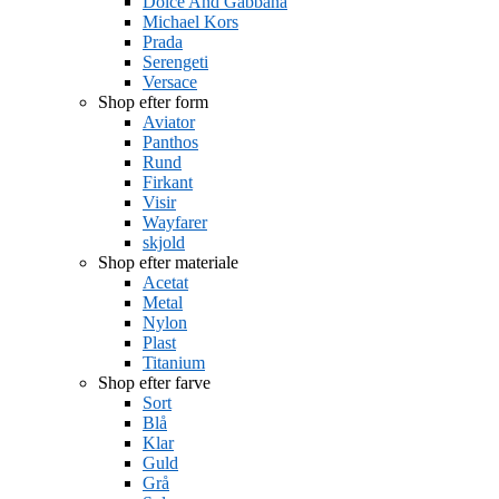
Dolce And Gabbana
Michael Kors
Prada
Serengeti
Versace
Shop efter form
Aviator
Panthos
Rund
Firkant
Visir
Wayfarer
skjold
Shop efter materiale
Acetat
Metal
Nylon
Plast
Titanium
Shop efter farve
Sort
Blå
Klar
Guld
Grå