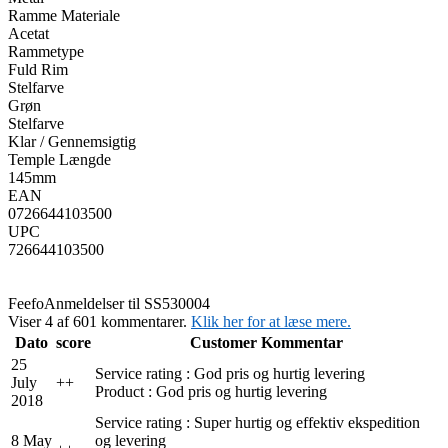
Ramme Materiale
Acetat
Rammetype
Fuld Rim
Stelfarve
Grøn
Stelfarve
Klar / Gennemsigtig
Temple Længde
145mm
EAN
0726644103500
UPC
726644103500
Feefo
Anmeldelser til SS530004
Viser 4 af 601 kommentarer.
Klik her for at læse mere.
Dato
score
Customer Kommentar
25
Service rating : God pris og hurtig levering
July
+
+
Product : God pris og hurtig levering
2018
Service rating : Super hurtig og effektiv ekspedition
8 May
og levering