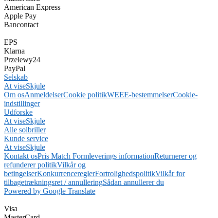
American Express
Apple Pay
Bancontact
EPS
Klarna
Przelewy24
PayPal
Selskab
At vise
Skjule
Om os
Anmeldelser
Cookie politik
WEEE-bestemmelser
Cookie-
indstillinger
Udforske
At vise
Skjule
Alle solbriller
Kunde service
At vise
Skjule
Kontakt os
Pris Match Form
leverings information
Returnerer og
refunderer politik
Vilkår og
betingelser
Konkurrenceregler
Fortrolighedspolitik
Vilkår for
tilbagetrækningsret / annullering
Sådan annullerer du
Powered by Google Translate
Visa
MasterCard