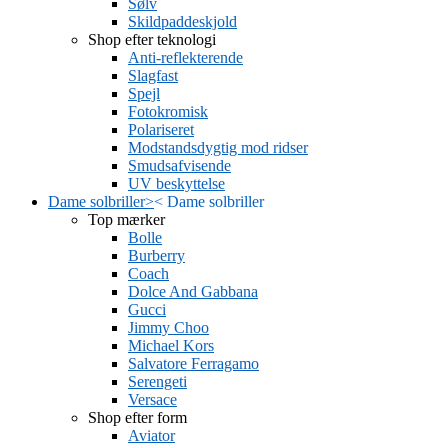
Sølv
Skildpaddeskjold
Shop efter teknologi
Anti-reflekterende
Slagfast
Spejl
Fotokromisk
Polariseret
Modstandsdygtig mod ridser
Smudsafvisende
UV beskyttelse
Dame solbriller
>
<
Dame solbriller
Top mærker
Bolle
Burberry
Coach
Dolce And Gabbana
Gucci
Jimmy Choo
Michael Kors
Salvatore Ferragamo
Serengeti
Versace
Shop efter form
Aviator