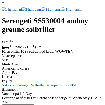
Serengeti
SS530004 amboy
grønne solbriller
.99
£159
.00
.01
£375
Spare £215
(57%)
Få en ekstra
10% rabat
med kode:
WOWTEN
Vi accepterer
Visa
MasterCard
American Express
Apple Pay
Klarna
PayPal
Solbriller
Serengeti Solbriller
Serengeti SS530004
tilgængelig
Varen er på 1-3 Days
Levering anslået til Det Forenede Kongerige af Wednesday 12 Aug
2026.