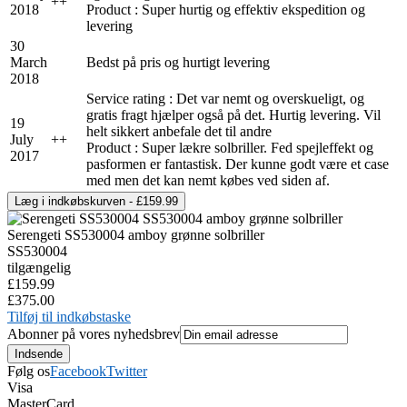
+
+
2018
Product : Super hurtig og effektiv ekspedition og
levering
30
March
Bedst på pris og hurtigt levering
2018
Service rating : Det var nemt og overskueligt, og
gratis fragt hjælper også på det. Hurtig levering. Vil
19
helt sikkert anbefale det til andre
July
+
+
Product : Super lækre solbriller. Fed spejleffekt og
2017
pasformen er fantastisk. Der kunne godt være et case
med men det kan nemt købes ved siden af.
Serengeti SS530004 amboy grønne solbriller
SS530004
tilgængelig
£159.99
£375.00
Tilføj til indkøbstaske
Abonner på vores nyhedsbrev
Følg os
Facebook
Twitter
Visa
MasterCard