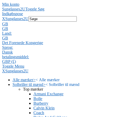
Min konto
Sunglasses2U
Toggle Søg
Indkøbspose
X
Sunglasses2U
GB
GB
Land:
GB
Det Forenede Kongerige
Sprog:
Dansk
betalingsmiddel:
GBP (£)
Toggle Menu
X
Sunglasses2U
Alle mærker
>
<
Alle mærker
Solbriller til mænd
>
<
Solbriller til mænd
Top mærker
Armani Exchange
Bolle
Burberry
Calvin Klein
Coach