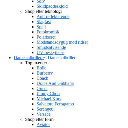
Sølv
Skildpaddeskjold
Shop efter teknologi
Anti-reflekterende
Slagfast
Spejl
Fotokromisk
Polariseret
Modstandsdygtig mod ridser
Smudsafvisende
UV beskyttelse
Dame solbriller
>
<
Dame solbriller
Top mærker
Bolle
Burberry
Coach
Dolce And Gabbana
Gucci
Jimmy Choo
Michael Kors
Salvatore Ferragamo
Serengeti
Versace
Shop efter form
Aviator