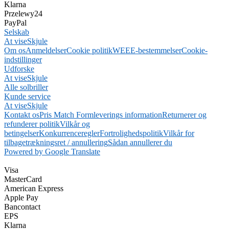
Klarna
Przelewy24
PayPal
Selskab
At vise
Skjule
Om os
Anmeldelser
Cookie politik
WEEE-bestemmelser
Cookie-
indstillinger
Udforske
At vise
Skjule
Alle solbriller
Kunde service
At vise
Skjule
Kontakt os
Pris Match Form
leverings information
Returnerer og
refunderer politik
Vilkår og
betingelser
Konkurrenceregler
Fortrolighedspolitik
Vilkår for
tilbagetrækningsret / annullering
Sådan annullerer du
Powered by Google Translate
Visa
MasterCard
American Express
Apple Pay
Bancontact
EPS
Klarna