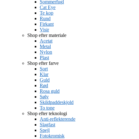
Sommerfugl
Cat Eye
Te kop
Rund
Firkant
Visir
Shop efter materiale
Acetat
Metal
Nylon
Plast
Shop efter farve
Sort
Klar
Guld
Rød
Rosa guld
Sølv
Skildpaddeskjold
To tone
Shop efter teknologi
Anti-reflekterende
Slagfast
Spejl
Fotokromisk