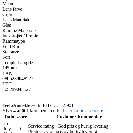
Mænd
Lens farve
Grøn
Lens Materiale
Glas
Ramme Materiale
Indsprøjtet / Propion
Rammetype
Fuld Rim
Stelfarve
Sort
Temple Længde
145mm
EAN
0805289048527
UPC
805289048527
Feefo
Anmeldelser til RB2132-52-901
Viser 4 af 601 kommentarer.
Klik her for at læse mere.
Dato
score
Customer Kommentar
25
Service rating : God pris og hurtig levering
July
+
+
Product : God pris og hurtig levering