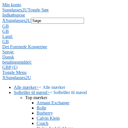
Min konto
Sunglasses2U
Toggle Søg
Indkøbspose
X
Sunglasses2U
GB
GB
Land:
GB
Det Forenede Kongerige
Sprog:
Dansk
betalingsmiddel:
GBP (£)
Toggle Menu
X
Sunglasses2U
Alle mærker
>
<
Alle mærker
Solbriller til mænd
>
<
Solbriller til mænd
Top mærker
Armani Exchange
Bolle
Burberry
Calvin Klein
Coach