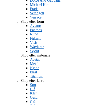
Dolce And Gabbana
Michael Kors
Prada
Serengeti
Versace
Shop efter form
Aviator
Panthos
Rund
Firkant
Visir
Wayfarer
skjold
Shop efter materiale
Acetat
Metal
Nylon
Plast
Titanium
Shop efter farve
Sort
Blå
Klar
Guld
Grå