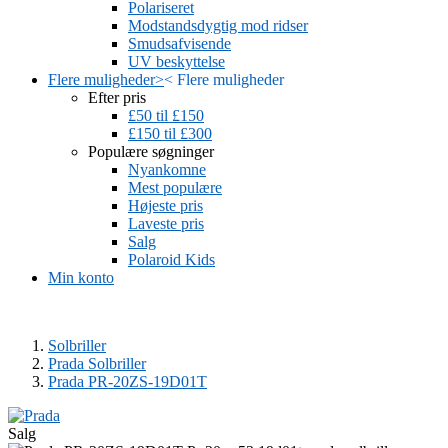
Polariseret
Modstandsdygtig mod ridser
Smudsafvisende
UV beskyttelse
Flere muligheder
>
<
Flere muligheder
Efter pris
£50 til £150
£150 til £300
Populære søgninger
Nyankomne
Mest populære
Højeste pris
Laveste pris
Salg
Polaroid Kids
Min konto
Solbriller
Prada Solbriller
Prada PR-20ZS-19D01T
Salg