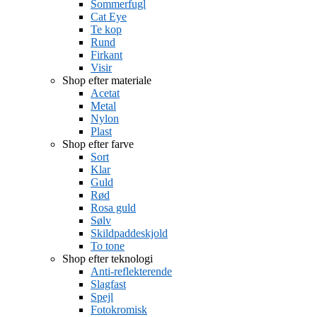
Sommerfugl
Cat Eye
Te kop
Rund
Firkant
Visir
Shop efter materiale
Acetat
Metal
Nylon
Plast
Shop efter farve
Sort
Klar
Guld
Rød
Rosa guld
Sølv
Skildpaddeskjold
To tone
Shop efter teknologi
Anti-reflekterende
Slagfast
Spejl
Fotokromisk