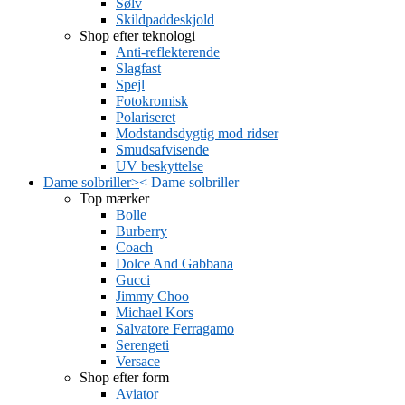
Sølv
Skildpaddeskjold
Shop efter teknologi
Anti-reflekterende
Slagfast
Spejl
Fotokromisk
Polariseret
Modstandsdygtig mod ridser
Smudsafvisende
UV beskyttelse
Dame solbriller
>
<
Dame solbriller
Top mærker
Bolle
Burberry
Coach
Dolce And Gabbana
Gucci
Jimmy Choo
Michael Kors
Salvatore Ferragamo
Serengeti
Versace
Shop efter form
Aviator