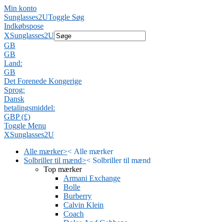
Min konto
Sunglasses2U
Toggle Søg
Indkøbspose
X
Sunglasses2U
GB
GB
Land:
GB
Det Forenede Kongerige
Sprog:
Dansk
betalingsmiddel:
GBP (£)
Toggle Menu
X
Sunglasses2U
Alle mærker
>
<
Alle mærker
Solbriller til mænd
>
<
Solbriller til mænd
Top mærker
Armani Exchange
Bolle
Burberry
Calvin Klein
Coach