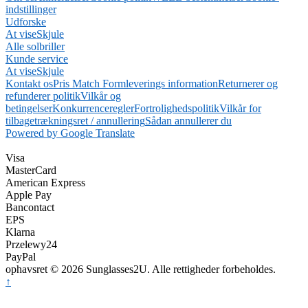
indstillinger
Udforske
At vise
Skjule
Alle solbriller
Kunde service
At vise
Skjule
Kontakt os
Pris Match Form
leverings information
Returnerer og
refunderer politik
Vilkår og
betingelser
Konkurrenceregler
Fortrolighedspolitik
Vilkår for
tilbagetrækningsret / annullering
Sådan annullerer du
Powered by Google Translate
Visa
MasterCard
American Express
Apple Pay
Bancontact
EPS
Klarna
Przelewy24
PayPal
ophavsret © 2026 Sunglasses2U. Alle rettigheder forbeholdes.
↑