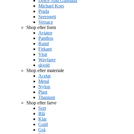
Dolce And Gabbana
Michael Kors
Prada
Serengeti
Versace
Shop efter form
Aviator
Panthos
Rund
Firkant
Visir
Wayfarer
skjold
Shop efter materiale
Acetat
Metal
Nylon
Plast
Titanium
Shop efter farve
Sort
Blå
Klar
Guld
Grå