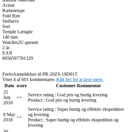
Acetat
Rammetype
Fuld Rim
Stelfarve
Sort
Temple Længde
140 mm
Watches2U-garanti
2 år
EAN
8056597781329
Feefo
Anmeldelser til PR-20ZS-19D01T
Viser 4 af 601 kommentarer.
Klik her for at læse mere.
Dato
score
Customer Kommentar
25
Service rating : God pris og hurtig levering
July
+
+
Product : God pris og hurtig levering
2018
Service rating : Super hurtig og effektiv ekspedition
8 May
og levering
+
+
2018
Product : Super hurtig og effektiv ekspedition og
levering
30