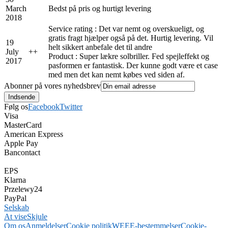
March
Bedst på pris og hurtigt levering
2018
Service rating : Det var nemt og overskueligt, og
gratis fragt hjælper også på det. Hurtig levering. Vil
19
helt sikkert anbefale det til andre
July
+
+
Product : Super lækre solbriller. Fed spejleffekt og
2017
pasformen er fantastisk. Der kunne godt være et case
med men det kan nemt købes ved siden af.
Abonner på vores nyhedsbrev
Følg os
Facebook
Twitter
Visa
MasterCard
American Express
Apple Pay
Bancontact
EPS
Klarna
Przelewy24
PayPal
Selskab
At vise
Skjule
Om os
Anmeldelser
Cookie politik
WEEE-bestemmelser
Cookie-