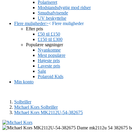
Polariseret
Modstandsdygtig mod ridser
Smudsafvisende
UV beskyttelse
Flere muligheder
>
<
Flere muligheder
Efter pris
£50 til £150
£150 til £300
Populære søgninger
Nyankomne
Mest populære
Højeste pris
Laveste pris
Salg
Polaroid Kids
Min konto
Solbriller
Michael Kors Solbriller
Michael Kors MK2112U-54-382675