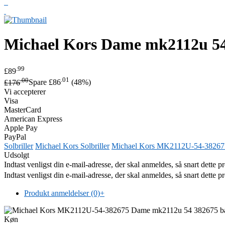
Michael Kors
Dame mk2112u 54 
.99
£89
.00
.01
£176
Spare £86
(48%)
Vi accepterer
Visa
MasterCard
American Express
Apple Pay
PayPal
Solbriller
Michael Kors Solbriller
Michael Kors MK2112U-54-38267
Udsolgt
Indtast venligst din e-mail-adresse, der skal anmeldes, så snart dette p
Indtast venligst din e-mail-adresse, der skal anmeldes, så snart dette p
Produkt anmeldelser (0)
+
Køn