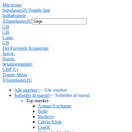
Min konto
Sunglasses2U
Toggle Søg
Indkøbspose
X
Sunglasses2U
GB
GB
Land:
GB
Det Forenede Kongerige
Sprog:
Dansk
betalingsmiddel:
GBP (£)
Toggle Menu
X
Sunglasses2U
Alle mærker
>
<
Alle mærker
Solbriller til mænd
>
<
Solbriller til mænd
Top mærker
Armani Exchange
Bolle
Burberry
Calvin Klein
Coach