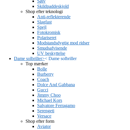
Sølv
Skildpaddeskjold
Shop efter teknologi
Anti-reflekterende
Slagfast
Spejl
Fotokromisk
Polariseret
Modstandsdygtig mod ridser
Smudsafvisende
UV beskyttelse
Dame solbriller
>
<
Dame solbriller
Top mærker
Bolle
Burberry
Coach
Dolce And Gabbana
Gucci
Jimmy Choo
Michael Kors
Salvatore Ferragamo
Serengeti
Versace
Shop efter form
Aviator