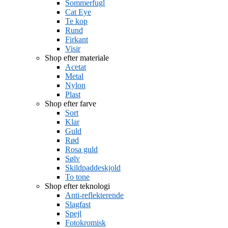
Sommerfugl
Cat Eye
Te kop
Rund
Firkant
Visir
Shop efter materiale
Acetat
Metal
Nylon
Plast
Shop efter farve
Sort
Klar
Guld
Rød
Rosa guld
Sølv
Skildpaddeskjold
To tone
Shop efter teknologi
Anti-reflekterende
Slagfast
Spejl
Fotokromisk