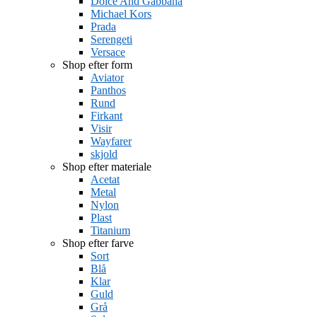
Dolce And Gabbana
Michael Kors
Prada
Serengeti
Versace
Shop efter form
Aviator
Panthos
Rund
Firkant
Visir
Wayfarer
skjold
Shop efter materiale
Acetat
Metal
Nylon
Plast
Titanium
Shop efter farve
Sort
Blå
Klar
Guld
Grå