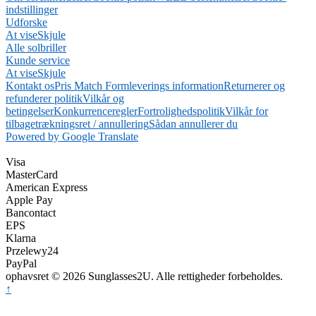
indstillinger
Udforske
At vise
Skjule
Alle solbriller
Kunde service
At vise
Skjule
Kontakt os
Pris Match Form
leverings information
Returnerer og
refunderer politik
Vilkår og
betingelser
Konkurrenceregler
Fortrolighedspolitik
Vilkår for
tilbagetrækningsret / annullering
Sådan annullerer du
Powered by Google Translate
Visa
MasterCard
American Express
Apple Pay
Bancontact
EPS
Klarna
Przelewy24
PayPal
ophavsret © 2026 Sunglasses2U. Alle rettigheder forbeholdes.
↑