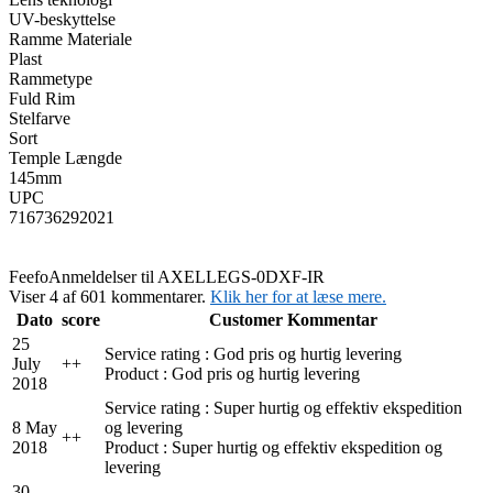
UV-beskyttelse
Ramme Materiale
Plast
Rammetype
Fuld Rim
Stelfarve
Sort
Temple Længde
145mm
UPC
716736292021
Feefo
Anmeldelser til AXELLEGS-0DXF-IR
Viser 4 af 601 kommentarer.
Klik her for at læse mere.
Dato
score
Customer Kommentar
25
Service rating : God pris og hurtig levering
July
+
+
Product : God pris og hurtig levering
2018
Service rating : Super hurtig og effektiv ekspedition
8 May
og levering
+
+
2018
Product : Super hurtig og effektiv ekspedition og
levering
30