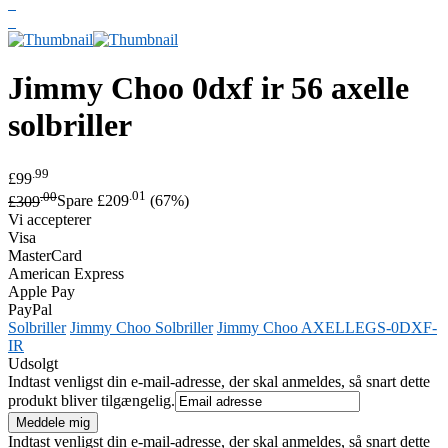
Jimmy Choo
0dxf ir 56 axelle
solbriller
.99
£99
.00
.01
£309
Spare £209
(67%)
Vi accepterer
Visa
MasterCard
American Express
Apple Pay
PayPal
Solbriller
Jimmy Choo Solbriller
Jimmy Choo AXELLEGS-0DXF-
IR
Udsolgt
Indtast venligst din e-mail-adresse, der skal anmeldes, så snart dette
produkt bliver tilgængelig.
Indtast venligst din e-mail-adresse, der skal anmeldes, så snart dette