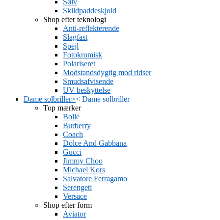
Sølv
Skildpaddeskjold
Shop efter teknologi
Anti-reflekterende
Slagfast
Spejl
Fotokromisk
Polariseret
Modstandsdygtig mod ridser
Smudsafvisende
UV beskyttelse
Dame solbriller
>
<
Dame solbriller
Top mærker
Bolle
Burberry
Coach
Dolce And Gabbana
Gucci
Jimmy Choo
Michael Kors
Salvatore Ferragamo
Serengeti
Versace
Shop efter form
Aviator