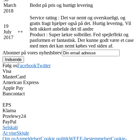
March
Bedst på pris og hurtigt levering
2018
Service rating : Det var nemt og overskueligt, og
gratis fragt hjælper også på det. Hurtig levering. Vil
19
helt sikkert anbefale det til andre
July
+
+
Product : Super lækre solbriller. Fed spejleffekt og
2017
pasformen er fantastisk. Der kunne godt være et case
med men det kan nemt købes ved siden af.
Abonner på vores nyhedsbrev
Følg os
Facebook
Twitter
Visa
MasterCard
American Express
Apple Pay
Bancontact
EPS
Klarna
Przelewy24
PayPal
Selskab
At vise
Skjule
Om os
Anmeldelser
Cookie politik
WEEE-bestemmelser
Cookie-