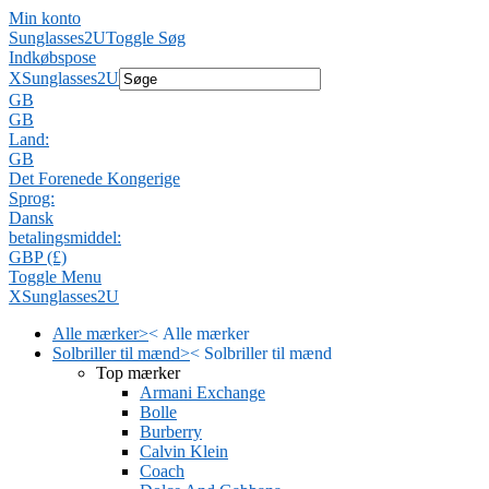
Min konto
Sunglasses2U
Toggle Søg
Indkøbspose
X
Sunglasses2U
GB
GB
Land:
GB
Det Forenede Kongerige
Sprog:
Dansk
betalingsmiddel:
GBP (£)
Toggle Menu
X
Sunglasses2U
Alle mærker
>
<
Alle mærker
Solbriller til mænd
>
<
Solbriller til mænd
Top mærker
Armani Exchange
Bolle
Burberry
Calvin Klein
Coach