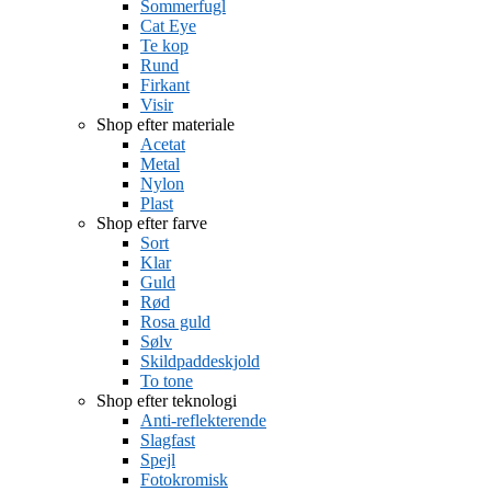
Sommerfugl
Cat Eye
Te kop
Rund
Firkant
Visir
Shop efter materiale
Acetat
Metal
Nylon
Plast
Shop efter farve
Sort
Klar
Guld
Rød
Rosa guld
Sølv
Skildpaddeskjold
To tone
Shop efter teknologi
Anti-reflekterende
Slagfast
Spejl
Fotokromisk