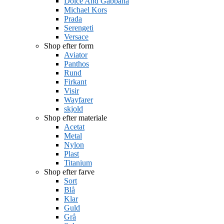
Dolce And Gabbana
Michael Kors
Prada
Serengeti
Versace
Shop efter form
Aviator
Panthos
Rund
Firkant
Visir
Wayfarer
skjold
Shop efter materiale
Acetat
Metal
Nylon
Plast
Titanium
Shop efter farve
Sort
Blå
Klar
Guld
Grå