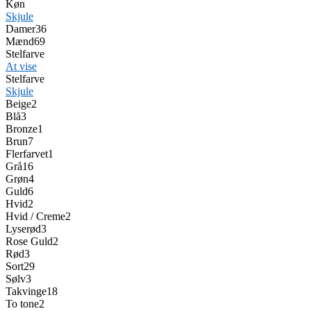
Køn
Skjule
Damer
36
Mænd
69
Stelfarve
At vise
Stelfarve
Skjule
Beige
2
Blå
3
Bronze
1
Brun
7
Flerfarvet
1
Grå
16
Grøn
4
Guld
6
Hvid
2
Hvid / Creme
2
Lyserød
3
Rose Guld
2
Rød
3
Sort
29
Sølv
3
Takvinge
18
To tone
2