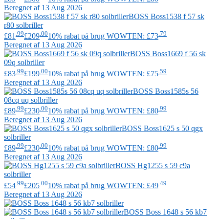
Beregnet af 13 Aug 2026
BOSS
Boss1538 f 57 sk
r80 solbriller
.99
.00
.79
£81
£209
10% rabat på brug WOWTEN: £73
Beregnet af 13 Aug 2026
BOSS
Boss1669 f 56 sk
09q solbriller
.99
.00
.59
£83
£199
10% rabat på brug WOWTEN: £75
Beregnet af 13 Aug 2026
BOSS
Boss1585s 56
08cq uq solbriller
.99
.00
.99
£89
£230
10% rabat på brug WOWTEN: £80
Beregnet af 13 Aug 2026
BOSS
Boss1625 s 50 qgx
solbriller
.99
.00
.99
£89
£230
10% rabat på brug WOWTEN: £80
Beregnet af 13 Aug 2026
BOSS
Hg1255 s 59 c9a
solbriller
.99
.00
.49
£54
£205
10% rabat på brug WOWTEN: £49
Beregnet af 13 Aug 2026
BOSS
Boss 1648 s 56 kb7