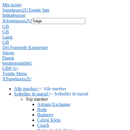
Min konto
Sunglasses2U
Toggle Søg
Indkøbspose
X
Sunglasses2U
GB
GB
Land:
GB
Det Forenede Kongerige
Sprog:
Dansk
betalingsmiddel:
GBP (£)
Toggle Menu
X
Sunglasses2U
Alle mærker
>
<
Alle mærker
Solbriller til mænd
>
<
Solbriller til mænd
Top mærker
Armani Exchange
Bolle
Burberry
Calvin Klein
Coach