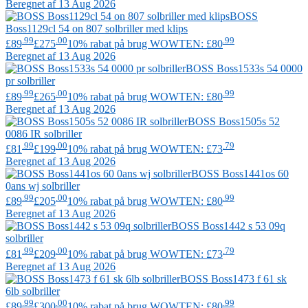
Beregnet af 13 Aug 2026
BOSS
Boss1129cl 54 on 807 solbriller med klips
.99
.00
.99
£89
£275
10% rabat på brug WOWTEN: £80
Beregnet af 13 Aug 2026
BOSS
Boss1533s 54 0000
pr solbriller
.99
.00
.99
£89
£265
10% rabat på brug WOWTEN: £80
Beregnet af 13 Aug 2026
BOSS
Boss1505s 52
0086 IR solbriller
.99
.00
.79
£81
£199
10% rabat på brug WOWTEN: £73
Beregnet af 13 Aug 2026
BOSS
Boss1441os 60
0ans wj solbriller
.99
.00
.99
£89
£205
10% rabat på brug WOWTEN: £80
Beregnet af 13 Aug 2026
BOSS
Boss1442 s 53 09q
solbriller
.99
.00
.79
£81
£209
10% rabat på brug WOWTEN: £73
Beregnet af 13 Aug 2026
BOSS
Boss1473 f 61 sk
6lb solbriller
.99
.00
.99
£89
£300
10% rabat på brug WOWTEN: £80