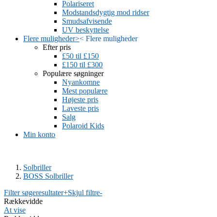
Polariseret
Modstandsdygtig mod ridser
Smudsafvisende
UV beskyttelse
Flere muligheder
>
<
Flere muligheder
Efter pris
£50 til £150
£150 til £300
Populære søgninger
Nyankomne
Mest populære
Højeste pris
Laveste pris
Salg
Polaroid Kids
Min konto
Solbriller
BOSS Solbriller
Filter søgeresultater
+
Skjul filtre
-
Rækkevidde
At vise