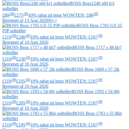
BOSS
Boss1240 s60 kj1
solbriller
.99
.00
.99
£89
£275
10% rabat på brug WOWTEN: £80
Beregnet af 13 Aug 2026
Ny i
BOSS
Boss 1765 GS 55
PJP solbriller
.99
.00
.99
£119
£240
10% rabat på brug WOWTEN: £107
Beregnet af 10 Aug 2026
BOSS
Boss 1717 s 48 kb7
solbriller
.99
.00
.99
£119
£230
10% rabat på brug WOWTEN: £107
Beregnet af 10 Aug 2026
BOSS
Boss 1660 s 57 2ik
solbriller
.99
.00
.99
£119
£195
10% rabat på brug WOWTEN: £107
Beregnet af 10 Aug 2026
BOSS
Boss 1593 s 54 06j
solbriller
.99
.00
.99
£119
£205
10% rabat på brug WOWTEN: £107
Beregnet af 10 Aug 2026
BOSS
Boss 1783 s 55 8kb
solbriller
.99
.00
.99
£119
£195
10% rabat på brug WOWTEN: £107