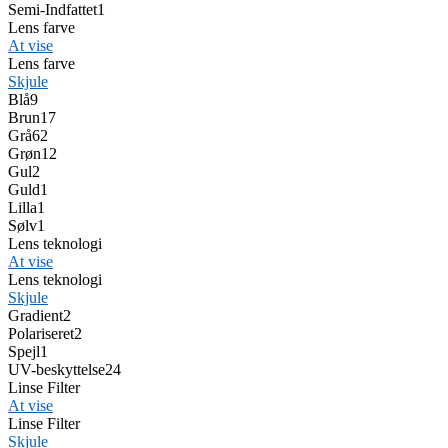
Semi-Indfattet
1
Lens farve
At vise
Lens farve
Skjule
Blå
9
Brun
17
Grå
62
Grøn
12
Gul
2
Guld
1
Lilla
1
Sølv
1
Lens teknologi
At vise
Lens teknologi
Skjule
Gradient
2
Polariseret
2
Spejl
1
UV-beskyttelse
24
Linse Filter
At vise
Linse Filter
Skjule