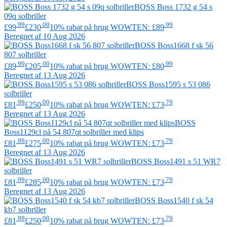
BOSS
Boss 1732 g 54 s
09q solbriller
.99
.00
.99
£99
£230
10% rabat på brug WOWTEN: £89
Beregnet af 10 Aug 2026
BOSS
Boss1668 f sk 56
807 solbriller
.99
.00
.99
£89
£205
10% rabat på brug WOWTEN: £80
Beregnet af 13 Aug 2026
BOSS
Boss1595 s 53 086
solbriller
.99
.00
.79
£81
£250
10% rabat på brug WOWTEN: £73
Beregnet af 13 Aug 2026
BOSS
Boss1129cl på 54 807qt solbriller med klips
.99
.00
.79
£81
£275
10% rabat på brug WOWTEN: £73
Beregnet af 13 Aug 2026
BOSS
Boss1491 s 51 WR7
solbriller
.99
.00
.79
£81
£285
10% rabat på brug WOWTEN: £73
Beregnet af 13 Aug 2026
BOSS
Boss1540 f sk 54
kb7 solbriller
.99
.00
.79
£81
£250
10% rabat på brug WOWTEN: £73