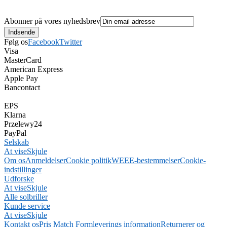
Abonner på vores nyhedsbrev
Følg os
Facebook
Twitter
Visa
MasterCard
American Express
Apple Pay
Bancontact
EPS
Klarna
Przelewy24
PayPal
Selskab
At vise
Skjule
Om os
Anmeldelser
Cookie politik
WEEE-bestemmelser
Cookie-
indstillinger
Udforske
At vise
Skjule
Alle solbriller
Kunde service
At vise
Skjule
Kontakt os
Pris Match Form
leverings information
Returnerer og