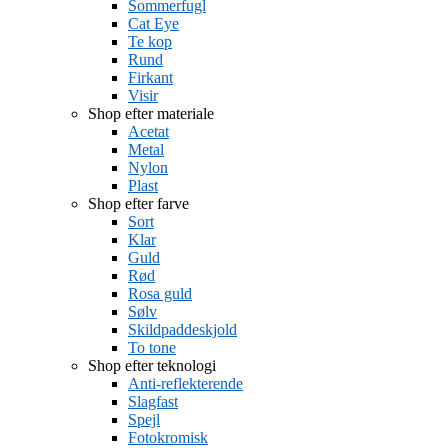
Sommerfugl
Cat Eye
Te kop
Rund
Firkant
Visir
Shop efter materiale
Acetat
Metal
Nylon
Plast
Shop efter farve
Sort
Klar
Guld
Rød
Rosa guld
Sølv
Skildpaddeskjold
To tone
Shop efter teknologi
Anti-reflekterende
Slagfast
Spejl
Fotokromisk