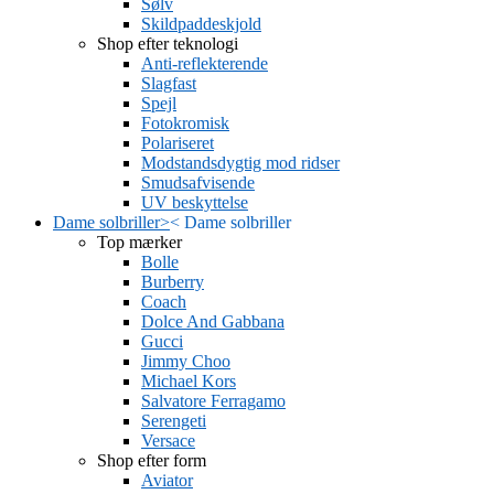
Sølv
Skildpaddeskjold
Shop efter teknologi
Anti-reflekterende
Slagfast
Spejl
Fotokromisk
Polariseret
Modstandsdygtig mod ridser
Smudsafvisende
UV beskyttelse
Dame solbriller
>
<
Dame solbriller
Top mærker
Bolle
Burberry
Coach
Dolce And Gabbana
Gucci
Jimmy Choo
Michael Kors
Salvatore Ferragamo
Serengeti
Versace
Shop efter form
Aviator