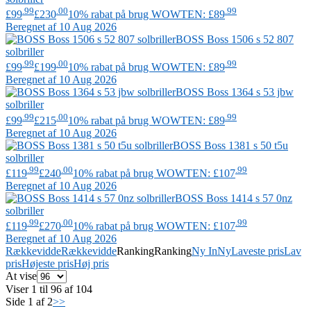
.99
.00
.99
£99
£230
10% rabat på brug WOWTEN: £89
Beregnet af 10 Aug 2026
BOSS
Boss 1506 s 52 807
solbriller
.99
.00
.99
£99
£199
10% rabat på brug WOWTEN: £89
Beregnet af 10 Aug 2026
BOSS
Boss 1364 s 53 jbw
solbriller
.99
.00
.99
£99
£215
10% rabat på brug WOWTEN: £89
Beregnet af 10 Aug 2026
BOSS
Boss 1381 s 50 t5u
solbriller
.99
.00
.99
£119
£240
10% rabat på brug WOWTEN: £107
Beregnet af 10 Aug 2026
BOSS
Boss 1414 s 57 0nz
solbriller
.99
.00
.99
£119
£270
10% rabat på brug WOWTEN: £107
Beregnet af 10 Aug 2026
Rækkevidde
Rækkevidde
Ranking
Ranking
Ny In
Ny
Laveste pris
Lav
pris
Højeste pris
Høj pris
At vise
Viser 1 til 96 af 104
Side 1 af 2
>>