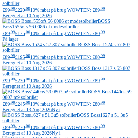
solbriller
.99
.00
.99
£99
£220
10% rabat på brug WOWTEN: £89
Beregnet af 10 Aug 2026
BOSS
Boss1555ofs 56 0086 qt modesolbriller
.99
.00
.99
£89
£175
10% rabat på brug WOWTEN: £80
På lager
BOSS
Boss 1524 s 57 807
solbriller
.99
.00
.99
£89
£195
10% rabat på brug WOWTEN: £80
Beregnet af 10 Aug 2026
BOSS
Boss 1317 s 55 807
solbriller
.99
.00
.99
£99
£230
10% rabat på brug WOWTEN: £89
Beregnet af 10 Aug 2026
BOSS
Boss1440os 59
0807 m9 solbriller
.99
.00
.99
£89
£245
10% rabat på brug WOWTEN: £80
Beregnet af 13 Aug 2026
Ny i
BOSS
Boss1627 s 51 3u5
solbriller
.99
.00
.99
£89
£270
10% rabat på brug WOWTEN: £80
Beregnet af 13 Aug 2026
Ny i