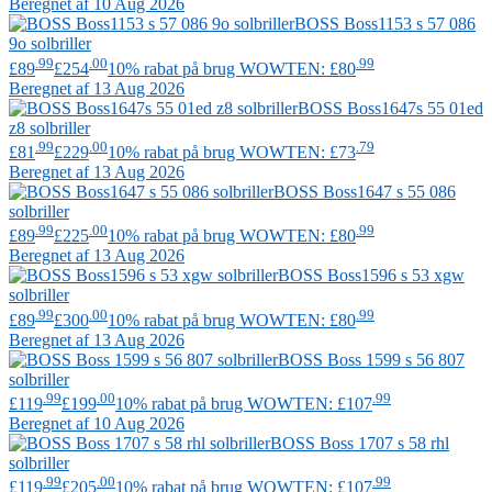
Beregnet af 10 Aug 2026
BOSS
Boss1153 s 57 086
9o solbriller
.99
.00
.99
£89
£254
10% rabat på brug WOWTEN: £80
Beregnet af 13 Aug 2026
BOSS
Boss1647s 55 01ed
z8 solbriller
.99
.00
.79
£81
£229
10% rabat på brug WOWTEN: £73
Beregnet af 13 Aug 2026
BOSS
Boss1647 s 55 086
solbriller
.99
.00
.99
£89
£225
10% rabat på brug WOWTEN: £80
Beregnet af 13 Aug 2026
BOSS
Boss1596 s 53 xgw
solbriller
.99
.00
.99
£89
£300
10% rabat på brug WOWTEN: £80
Beregnet af 13 Aug 2026
BOSS
Boss 1599 s 56 807
solbriller
.99
.00
.99
£119
£199
10% rabat på brug WOWTEN: £107
Beregnet af 10 Aug 2026
BOSS
Boss 1707 s 58 rhl
solbriller
.99
.00
.99
£119
£205
10% rabat på brug WOWTEN: £107