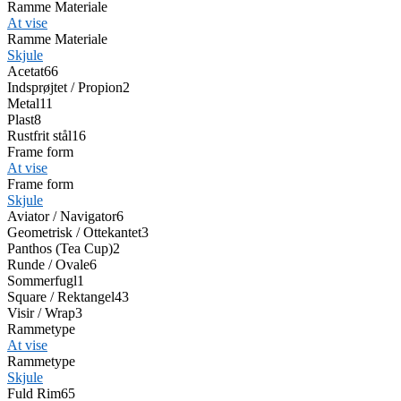
Ramme Materiale
At vise
Ramme Materiale
Skjule
Acetat
66
Indsprøjtet / Propion
2
Metal
11
Plast
8
Rustfrit stål
16
Frame form
At vise
Frame form
Skjule
Aviator / Navigator
6
Geometrisk / Ottekantet
3
Panthos (Tea Cup)
2
Runde / Ovale
6
Sommerfugl
1
Square / Rektangel
43
Visir / Wrap
3
Rammetype
At vise
Rammetype
Skjule
Fuld Rim
65