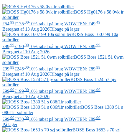
BOSS
Hg0176 s 58 0vk ir
solbriller
.99
.00
.49
£54
£135
10% rabat på brug WOWTEN: £49
Beregnet af 13 Aug 2026
Tilbage på lager
BOSS
Boss 1607 99 10a
solbriller
.99
.00
.99
£99
£190
10% rabat på brug WOWTEN: £89
Beregnet af 10 Aug 2026
BOSS
Boss 1521 51 0wm
solbriller
.99
.00
.99
£99
£245
10% rabat på brug WOWTEN: £89
Beregnet af 10 Aug 2026
Tilbage på lager
BOSS
Boss 1524 57 hjv
solbriller
.99
.00
.99
£99
£199
10% rabat på brug WOWTEN: £89
Beregnet af 10 Aug 2026
BOSS
Boss 1380 51 s
086f1ir solbriller
.99
.00
.99
£99
£230
10% rabat på brug WOWTEN: £89
På lager
BOSS
Boss 1653 s 70 szj