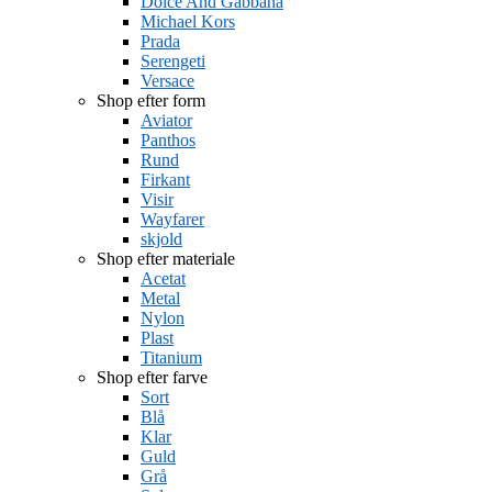
Dolce And Gabbana
Michael Kors
Prada
Serengeti
Versace
Shop efter form
Aviator
Panthos
Rund
Firkant
Visir
Wayfarer
skjold
Shop efter materiale
Acetat
Metal
Nylon
Plast
Titanium
Shop efter farve
Sort
Blå
Klar
Guld
Grå