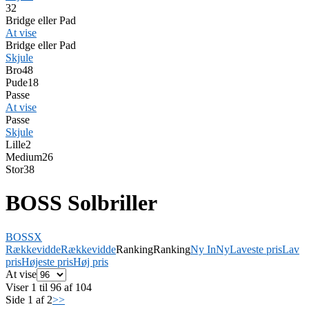
3
2
Bridge eller Pad
At vise
Bridge eller Pad
Skjule
Bro
48
Pude
18
Passe
At vise
Passe
Skjule
Lille
2
Medium
26
Stor
38
BOSS Solbriller
BOSS
X
Rækkevidde
Rækkevidde
Ranking
Ranking
Ny In
Ny
Laveste pris
Lav
pris
Højeste pris
Høj pris
At vise
Viser 1 til 96 af 104
Side 1 af 2
>>