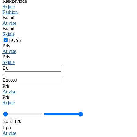
Rækkevidde
Skjule
Fashion
Brand
At vise
Brand
Skjule
BOSS
Pris
At vise
Pris
Skjule
£
-
£
Pris
At vise
Pris
Skjule
£
0
£
1120
Køn
At vise