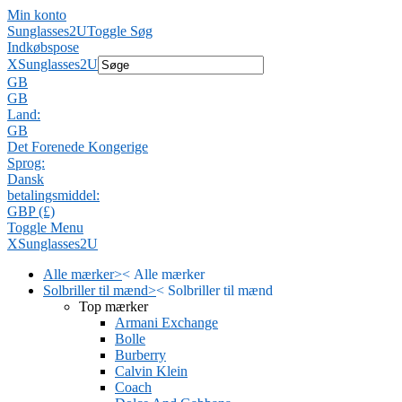
Min konto
Sunglasses2U
Toggle Søg
Indkøbspose
X
Sunglasses2U
GB
GB
Land:
GB
Det Forenede Kongerige
Sprog:
Dansk
betalingsmiddel:
GBP (£)
Toggle Menu
X
Sunglasses2U
Alle mærker
>
<
Alle mærker
Solbriller til mænd
>
<
Solbriller til mænd
Top mærker
Armani Exchange
Bolle
Burberry
Calvin Klein
Coach