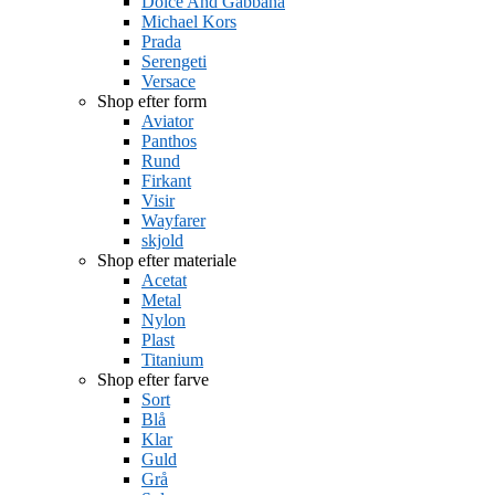
Dolce And Gabbana
Michael Kors
Prada
Serengeti
Versace
Shop efter form
Aviator
Panthos
Rund
Firkant
Visir
Wayfarer
skjold
Shop efter materiale
Acetat
Metal
Nylon
Plast
Titanium
Shop efter farve
Sort
Blå
Klar
Guld
Grå