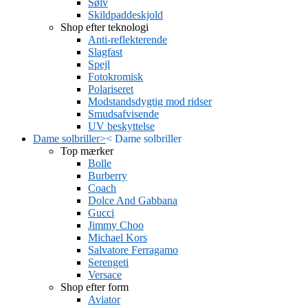
Sølv
Skildpaddeskjold
Shop efter teknologi
Anti-reflekterende
Slagfast
Spejl
Fotokromisk
Polariseret
Modstandsdygtig mod ridser
Smudsafvisende
UV beskyttelse
Dame solbriller
>
<
Dame solbriller
Top mærker
Bolle
Burberry
Coach
Dolce And Gabbana
Gucci
Jimmy Choo
Michael Kors
Salvatore Ferragamo
Serengeti
Versace
Shop efter form
Aviator