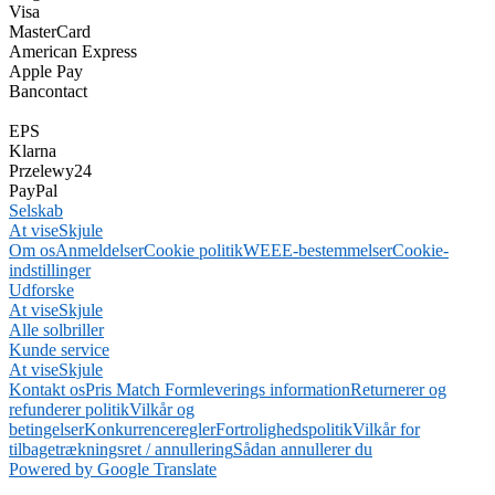
Visa
MasterCard
American Express
Apple Pay
Bancontact
EPS
Klarna
Przelewy24
PayPal
Selskab
At vise
Skjule
Om os
Anmeldelser
Cookie politik
WEEE-bestemmelser
Cookie-
indstillinger
Udforske
At vise
Skjule
Alle solbriller
Kunde service
At vise
Skjule
Kontakt os
Pris Match Form
leverings information
Returnerer og
refunderer politik
Vilkår og
betingelser
Konkurrenceregler
Fortrolighedspolitik
Vilkår for
tilbagetrækningsret / annullering
Sådan annullerer du
Powered by Google Translate