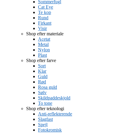
Sommerfugl
Cat Eye
Te kop
Rund
Firkant
Visir
Shop efter materiale
Acetat
Metal
Nylon
Plast
Shop efter farve
Sort
Klar
Guld
Rød
Rosa guld
Sølv
Skildpaddeskjold
To tone
Shop efter teknologi
Anti-reflekterende
Slagfast
Spejl
Fotokromisk