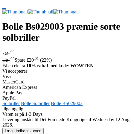
Bolle
Bs029003 præmie sorte
solbriller
.99
£69
.00
.01
£90
Spare £20
(22%)
Få en ekstra
10% rabat
med kode:
WOWTEN
Vi accepterer
Visa
MasterCard
American Express
Apple Pay
PayPal
Solbriller
Bolle Solbriller
Bolle BS029003
tilgængelig
Varen er på 1-3 Days
Levering anslået til Det Forenede Kongerige af Wednesday 12 Aug
2026.