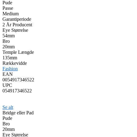
Pude
Passe
Medium
Garantiperiode
2 År Producent
Eye Størrelse
54mm
Bro
20mm
Temple Længde
135mm
Rækkevidde
Fashion
EAN
0054917346522
UPC
054917346522
Se alt
Bridge eller Pad
Pude
Bro
20mm
Eye Størrelse