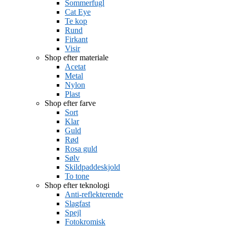
Sommerfugl
Cat Eye
Te kop
Rund
Firkant
Visir
Shop efter materiale
Acetat
Metal
Nylon
Plast
Shop efter farve
Sort
Klar
Guld
Rød
Rosa guld
Sølv
Skildpaddeskjold
To tone
Shop efter teknologi
Anti-reflekterende
Slagfast
Spejl
Fotokromisk