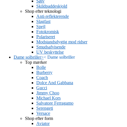
Sølv
Skildpaddeskjold
Shop efter teknologi
Anti-reflekterende
Slagfast
Spejl
Fotokromisk
Polariseret
Modstandsdygtig mod ridser
Smudsafvisende
UV beskyttelse
Dame solbriller
>
<
Dame solbriller
Top mærker
Bolle
Burberry
Coach
Dolce And Gabbana
Gucci
Jimmy Choo
Michael Kors
Salvatore Ferragamo
Serengeti
Versace
Shop efter form
Aviator