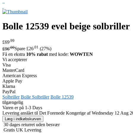
Bolle
12539 evel beige solbriller
.99
£69
.00
.01
£96
Spare £26
(27%)
Få en ekstra
10% rabat
med kode:
WOWTEN
Vi accepterer
Visa
MasterCard
American Express
Apple Pay
Klarna
PayPal
Solbriller
Bolle Solbriller
Bolle 12539
tilgængelig
Varen er på 1-3 Days
Levering anslået til Det Forenede Kongerige af Wednesday 12 Aug 2
30 dages returret uden besvær
Gratis UK Levering