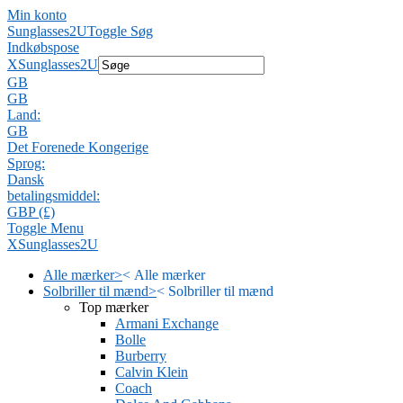
Min konto
Sunglasses2U
Toggle Søg
Indkøbspose
X
Sunglasses2U
GB
GB
Land:
GB
Det Forenede Kongerige
Sprog:
Dansk
betalingsmiddel:
GBP (£)
Toggle Menu
X
Sunglasses2U
Alle mærker
>
<
Alle mærker
Solbriller til mænd
>
<
Solbriller til mænd
Top mærker
Armani Exchange
Bolle
Burberry
Calvin Klein
Coach