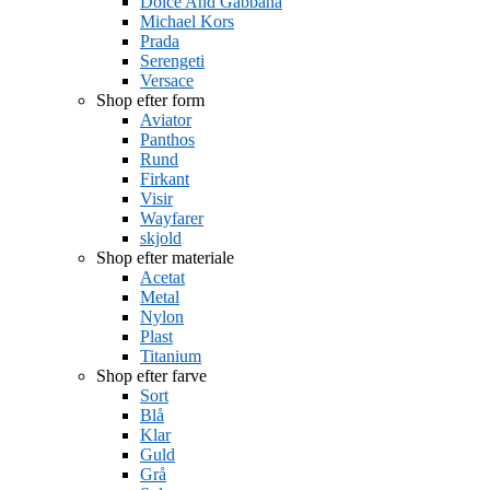
Dolce And Gabbana
Michael Kors
Prada
Serengeti
Versace
Shop efter form
Aviator
Panthos
Rund
Firkant
Visir
Wayfarer
skjold
Shop efter materiale
Acetat
Metal
Nylon
Plast
Titanium
Shop efter farve
Sort
Blå
Klar
Guld
Grå