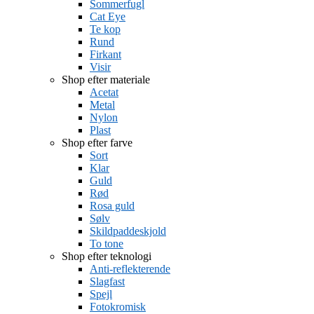
Sommerfugl
Cat Eye
Te kop
Rund
Firkant
Visir
Shop efter materiale
Acetat
Metal
Nylon
Plast
Shop efter farve
Sort
Klar
Guld
Rød
Rosa guld
Sølv
Skildpaddeskjold
To tone
Shop efter teknologi
Anti-reflekterende
Slagfast
Spejl
Fotokromisk