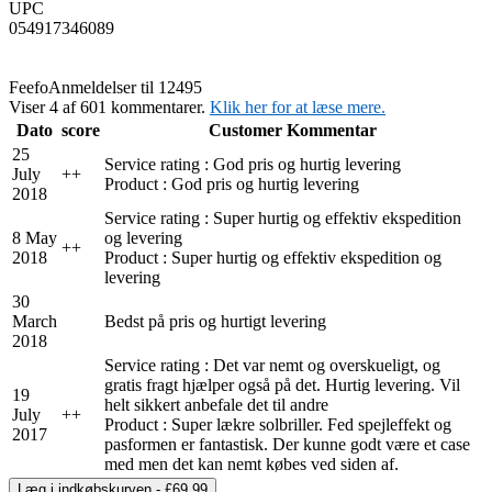
UPC
054917346089
Feefo
Anmeldelser til 12495
Viser 4 af 601 kommentarer.
Klik her for at læse mere.
Dato
score
Customer Kommentar
25
Service rating : God pris og hurtig levering
July
+
+
Product : God pris og hurtig levering
2018
Service rating : Super hurtig og effektiv ekspedition
8 May
og levering
+
+
2018
Product : Super hurtig og effektiv ekspedition og
levering
30
March
Bedst på pris og hurtigt levering
2018
Service rating : Det var nemt og overskueligt, og
gratis fragt hjælper også på det. Hurtig levering. Vil
19
helt sikkert anbefale det til andre
July
+
+
Product : Super lækre solbriller. Fed spejleffekt og
2017
pasformen er fantastisk. Der kunne godt være et case
med men det kan nemt købes ved siden af.