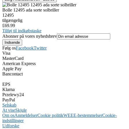
Bolle 12495 ada sorte solbriller
12495
tilgængelig
£69.99
Tilføj til indkøbstaske
Abonner på vores nyhedsbrev
Følg os
Facebook
Twitter
Visa
MasterCard
American Express
Apple Pay
Bancontact
EPS
Klarna
Przelewy24
PayPal
Selskab
At vise
Skjule
Om os
Anmeldelser
Cookie politik
WEEE-bestemmelser
Cookie-
indstillinger
Udforske