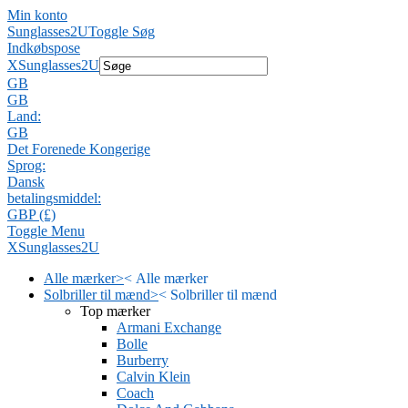
Min konto
Sunglasses2U
Toggle Søg
Indkøbspose
X
Sunglasses2U
GB
GB
Land:
GB
Det Forenede Kongerige
Sprog:
Dansk
betalingsmiddel:
GBP (£)
Toggle Menu
X
Sunglasses2U
Alle mærker
>
<
Alle mærker
Solbriller til mænd
>
<
Solbriller til mænd
Top mærker
Armani Exchange
Bolle
Burberry
Calvin Klein
Coach