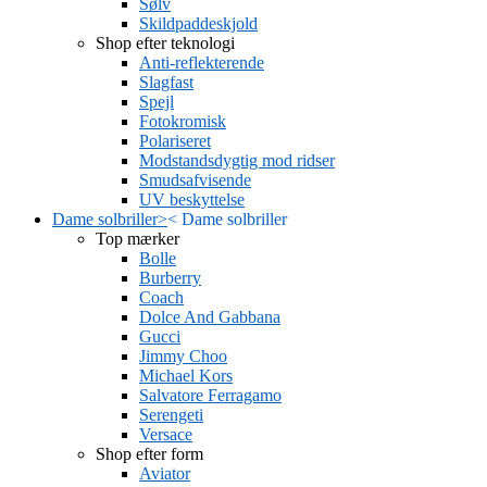
Sølv
Skildpaddeskjold
Shop efter teknologi
Anti-reflekterende
Slagfast
Spejl
Fotokromisk
Polariseret
Modstandsdygtig mod ridser
Smudsafvisende
UV beskyttelse
Dame solbriller
>
<
Dame solbriller
Top mærker
Bolle
Burberry
Coach
Dolce And Gabbana
Gucci
Jimmy Choo
Michael Kors
Salvatore Ferragamo
Serengeti
Versace
Shop efter form
Aviator