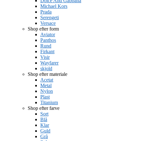
Dolce And Gabbana
Michael Kors
Prada
Serengeti
Versace
Shop efter form
Aviator
Panthos
Rund
Firkant
Visir
Wayfarer
skjold
Shop efter materiale
Acetat
Metal
Nylon
Plast
Titanium
Shop efter farve
Sort
Blå
Klar
Guld
Grå