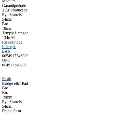
Medium
Garantiperiode
2 År Producent
Eye Størrelse
54mm
Bro
19mm
Temple Længde
134mM
Rækkevidde
Lifestyle
EAN
0054917346089
UPC
054917346089
Se alt
Bridge eller Pad
Bro
Bro
19mm
Eye Størrelse
54mm
Frame form