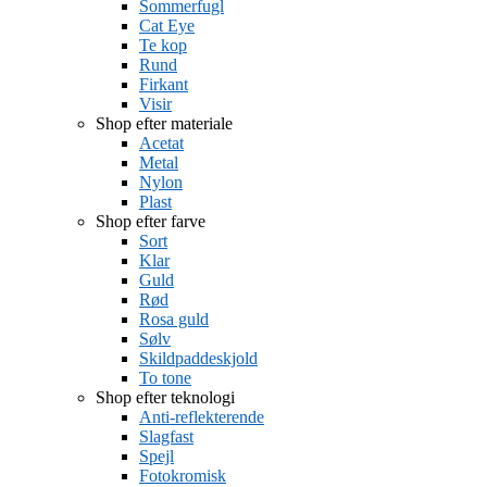
Sommerfugl
Cat Eye
Te kop
Rund
Firkant
Visir
Shop efter materiale
Acetat
Metal
Nylon
Plast
Shop efter farve
Sort
Klar
Guld
Rød
Rosa guld
Sølv
Skildpaddeskjold
To tone
Shop efter teknologi
Anti-reflekterende
Slagfast
Spejl
Fotokromisk