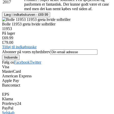
2017
pasformen er fantastisk. Der kunne godt være et case
med men det kan nemt købes ved siden af.
Bolle 11953 greta hvide solbriller
11953
På lager
£69.99
£79.00
Tilføj til indkøbstaske
Abonner på vores nyhedsbrev
Følg os
Facebook
Twitter
Visa
MasterCard
American Express
Apple Pay
Bancontact
EPS
Klarna
Przelewy24
PayPal
Selskab