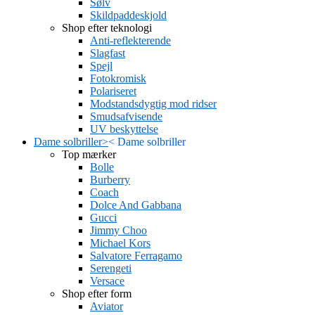
Sølv
Skildpaddeskjold
Shop efter teknologi
Anti-reflekterende
Slagfast
Spejl
Fotokromisk
Polariseret
Modstandsdygtig mod ridser
Smudsafvisende
UV beskyttelse
Dame solbriller
>
<
Dame solbriller
Top mærker
Bolle
Burberry
Coach
Dolce And Gabbana
Gucci
Jimmy Choo
Michael Kors
Salvatore Ferragamo
Serengeti
Versace
Shop efter form
Aviator