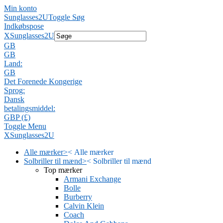
Min konto
Sunglasses2U
Toggle Søg
Indkøbspose
X
Sunglasses2U
GB
GB
Land:
GB
Det Forenede Kongerige
Sprog:
Dansk
betalingsmiddel:
GBP (£)
Toggle Menu
X
Sunglasses2U
Alle mærker
>
<
Alle mærker
Solbriller til mænd
>
<
Solbriller til mænd
Top mærker
Armani Exchange
Bolle
Burberry
Calvin Klein
Coach