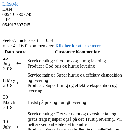
Lifestyle
EAN
0054917307745
UPC
054917307745
Feefo
Anmeldelser til 11953
Viser 4 af 601 kommentarer.
Klik her for at læse mere.
Dato
score
Customer Kommentar
25
Service rating : God pris og hurtig levering
July
+
+
Product : God pris og hurtig levering
2018
Service rating : Super hurtig og effektiv ekspedition
8 May
og levering
+
+
2018
Product : Super hurtig og effektiv ekspedition og
levering
30
March
Bedst på pris og hurtigt levering
2018
Service rating : Det var nemt og overskueligt, og
gratis fragt hjælper også på det. Hurtig levering. Vil
19
helt sikkert anbefale det til andre
July
+
+
Product : Super lækre solbriller. Fed spejleffekt og