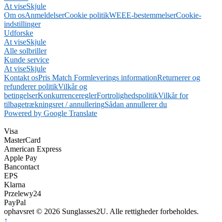
At vise
Skjule
Om os
Anmeldelser
Cookie politik
WEEE-bestemmelser
Cookie-
indstillinger
Udforske
At vise
Skjule
Alle solbriller
Kunde service
At vise
Skjule
Kontakt os
Pris Match Form
leverings information
Returnerer og
refunderer politik
Vilkår og
betingelser
Konkurrenceregler
Fortrolighedspolitik
Vilkår for
tilbagetrækningsret / annullering
Sådan annullerer du
Powered by Google Translate
Visa
MasterCard
American Express
Apple Pay
Bancontact
EPS
Klarna
Przelewy24
PayPal
ophavsret © 2026 Sunglasses2U. Alle rettigheder forbeholdes.
↑