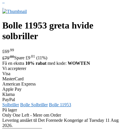
Bolle
11953 greta hvide
solbriller
.99
£69
.00
.01
£79
Spare £9
(11%)
Få en ekstra
10% rabat
med kode:
WOWTEN
Vi accepterer
Visa
MasterCard
American Express
Apple Pay
Klarna
PayPal
Solbriller
Bolle Solbriller
Bolle 11953
På lager
Only One Left - Mere om Order
Levering anslået til Det Forenede Kongerige af Tuesday 11 Aug
2026.