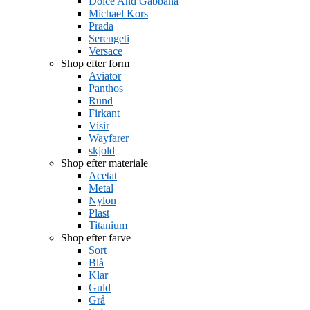
Dolce And Gabbana
Michael Kors
Prada
Serengeti
Versace
Shop efter form
Aviator
Panthos
Rund
Firkant
Visir
Wayfarer
skjold
Shop efter materiale
Acetat
Metal
Nylon
Plast
Titanium
Shop efter farve
Sort
Blå
Klar
Guld
Grå