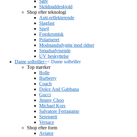
Sølv
Skildpaddeskjold
Shop efter teknologi
Anti-reflekterende
Slagfast
Spejl
Fotokromisk
Polariseret
Modstandsdygtig mod ridser
Smudsafvisende
UV beskyttelse
Dame solbriller
>
<
Dame solbriller
Top mærker
Bolle
Burberry
Coach
Dolce And Gabbana
Gucci
Jimmy Choo
Michael Kors
Salvatore Ferragamo
Serengeti
Versace
Shop efter form
Aviator