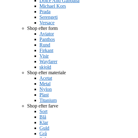
Dolce And Gabbana
Michael Kors
Prada
Serengeti
Versace
Shop efter form
Aviator
Panthos
Rund
Firkant
Visir
Wayfarer
skjold
Shop efter materiale
Acetat
Metal
Nylon
Plast
Titanium
Shop efter farve
Sort
Blå
Klar
Guld
Grå