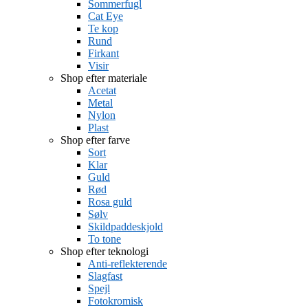
Sommerfugl
Cat Eye
Te kop
Rund
Firkant
Visir
Shop efter materiale
Acetat
Metal
Nylon
Plast
Shop efter farve
Sort
Klar
Guld
Rød
Rosa guld
Sølv
Skildpaddeskjold
To tone
Shop efter teknologi
Anti-reflekterende
Slagfast
Spejl
Fotokromisk