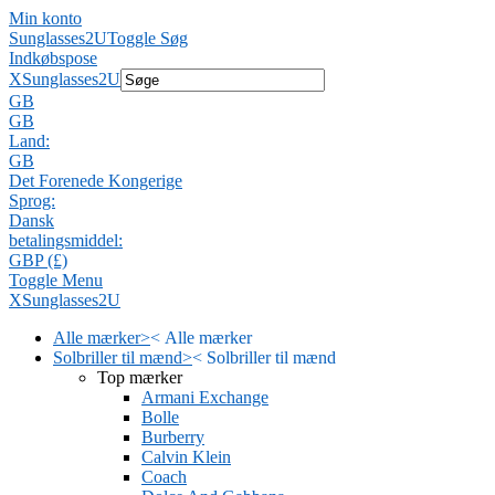
Min konto
Sunglasses2U
Toggle Søg
Indkøbspose
X
Sunglasses2U
GB
GB
Land:
GB
Det Forenede Kongerige
Sprog:
Dansk
betalingsmiddel:
GBP (£)
Toggle Menu
X
Sunglasses2U
Alle mærker
>
<
Alle mærker
Solbriller til mænd
>
<
Solbriller til mænd
Top mærker
Armani Exchange
Bolle
Burberry
Calvin Klein
Coach