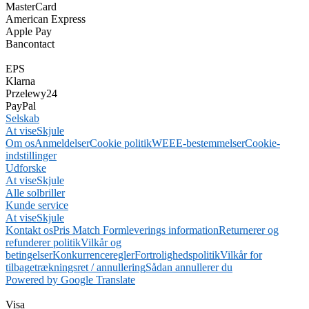
MasterCard
American Express
Apple Pay
Bancontact
EPS
Klarna
Przelewy24
PayPal
Selskab
At vise
Skjule
Om os
Anmeldelser
Cookie politik
WEEE-bestemmelser
Cookie-
indstillinger
Udforske
At vise
Skjule
Alle solbriller
Kunde service
At vise
Skjule
Kontakt os
Pris Match Form
leverings information
Returnerer og
refunderer politik
Vilkår og
betingelser
Konkurrenceregler
Fortrolighedspolitik
Vilkår for
tilbagetrækningsret / annullering
Sådan annullerer du
Powered by Google Translate
Visa