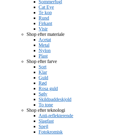
Sommerfugl
Cat Eye
Te kop
Rund
Firkant
Visir
Shop efter materiale
Acetat
Metal
Nylon
Plast
Shop efter farve
Sort
Klar
Guld
Rød
Rosa guld
Sølv
Skildpaddeskjold
To tone
Shop efter teknologi
Anti-reflekterende
Slagfast
Spejl
Fotokromisk