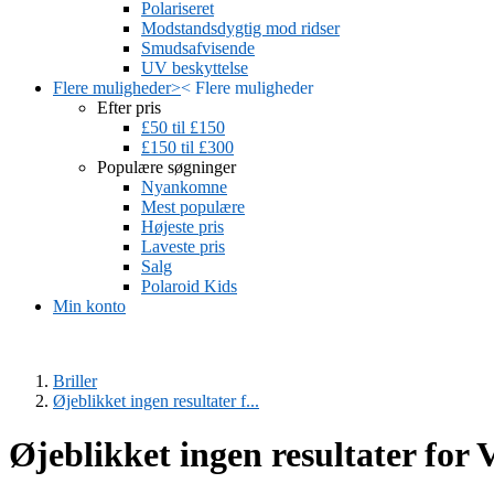
Polariseret
Modstandsdygtig mod ridser
Smudsafvisende
UV beskyttelse
Flere muligheder
>
<
Flere muligheder
Efter pris
£50 til £150
£150 til £300
Populære søgninger
Nyankomne
Mest populære
Højeste pris
Laveste pris
Salg
Polaroid Kids
Min konto
Briller
Øjeblikket ingen resultater f...
Øjeblikket ingen resultater for 