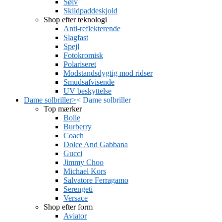
Sølv
Skildpaddeskjold
Shop efter teknologi
Anti-reflekterende
Slagfast
Spejl
Fotokromisk
Polariseret
Modstandsdygtig mod ridser
Smudsafvisende
UV beskyttelse
Dame solbriller
>
<
Dame solbriller
Top mærker
Bolle
Burberry
Coach
Dolce And Gabbana
Gucci
Jimmy Choo
Michael Kors
Salvatore Ferragamo
Serengeti
Versace
Shop efter form
Aviator