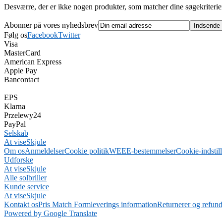
Desværre, der er ikke nogen produkter, som matcher dine søgekriterie
Abonner på vores nyhedsbrev
Følg os
Facebook
Twitter
Visa
MasterCard
American Express
Apple Pay
Bancontact
EPS
Klarna
Przelewy24
PayPal
Selskab
At vise
Skjule
Om os
Anmeldelser
Cookie politik
WEEE-bestemmelser
Cookie-indstil
Udforske
At vise
Skjule
Alle solbriller
Kunde service
At vise
Skjule
Kontakt os
Pris Match Form
leverings information
Returnerer og refund
Powered by Google Translate