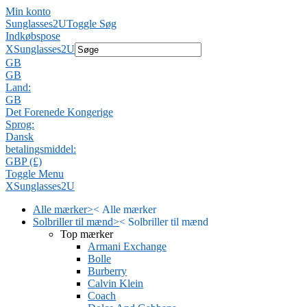
Min konto
Sunglasses2U
Toggle Søg
Indkøbspose
X
Sunglasses2U
GB
GB
Land:
GB
Det Forenede Kongerige
Sprog:
Dansk
betalingsmiddel:
GBP (£)
Toggle Menu
X
Sunglasses2U
Alle mærker
>
<
Alle mærker
Solbriller til mænd
>
<
Solbriller til mænd
Top mærker
Armani Exchange
Bolle
Burberry
Calvin Klein
Coach