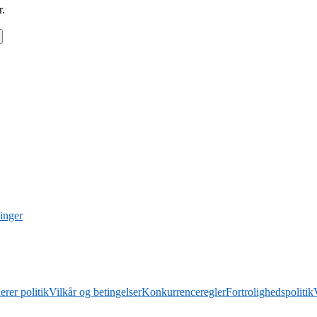
r.
linger
erer politik
Vilkår og betingelser
Konkurrenceregler
Fortrolighedspolitik