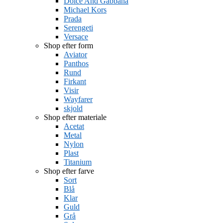
Dolce And Gabbana
Michael Kors
Prada
Serengeti
Versace
Shop efter form
Aviator
Panthos
Rund
Firkant
Visir
Wayfarer
skjold
Shop efter materiale
Acetat
Metal
Nylon
Plast
Titanium
Shop efter farve
Sort
Blå
Klar
Guld
Grå