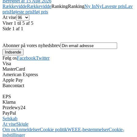
Beregnet af 15 Aug 2026
Rækkevidde
Rækkevidde
Ranking
Ranking
Ny In
Ny
Laveste pris
Lav
pris
Højeste pris
Høj pris
At vise
Viser 1 til 5 af 5
Side 1 af 1
Abonner på vores nyhedsbrev
Følg os
Facebook
Twitter
Visa
MasterCard
American Express
Apple Pay
Bancontact
EPS
Klarna
Przelewy24
PayPal
Selskab
At vise
Skjule
Om os
Anmeldelser
Cookie politik
WEEE-bestemmelser
Cookie-
indstillinger