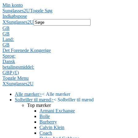
Min konto
Sunglasses2U
Toggle Søg
Indkøbspose
X
Sunglasses2U
GB
GB
Land:
GB
Det Forenede Kongerige
Sprog:
Dansk
betalingsmiddel:
GBP (£)
Toggle Menu
X
Sunglasses2U
Alle mærker
>
<
Alle mærker
Solbriller til mænd
>
<
Solbriller til mænd
Top mærker
Armani Exchange
Bolle
Burberry
Calvin Klein
Coach