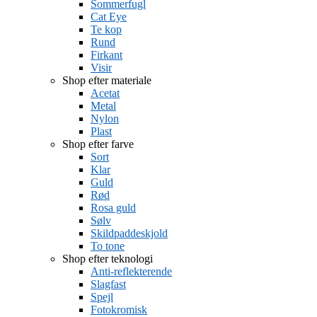
Sommerfugl
Cat Eye
Te kop
Rund
Firkant
Visir
Shop efter materiale
Acetat
Metal
Nylon
Plast
Shop efter farve
Sort
Klar
Guld
Rød
Rosa guld
Sølv
Skildpaddeskjold
To tone
Shop efter teknologi
Anti-reflekterende
Slagfast
Spejl
Fotokromisk