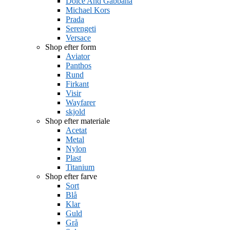
Dolce And Gabbana
Michael Kors
Prada
Serengeti
Versace
Shop efter form
Aviator
Panthos
Rund
Firkant
Visir
Wayfarer
skjold
Shop efter materiale
Acetat
Metal
Nylon
Plast
Titanium
Shop efter farve
Sort
Blå
Klar
Guld
Grå