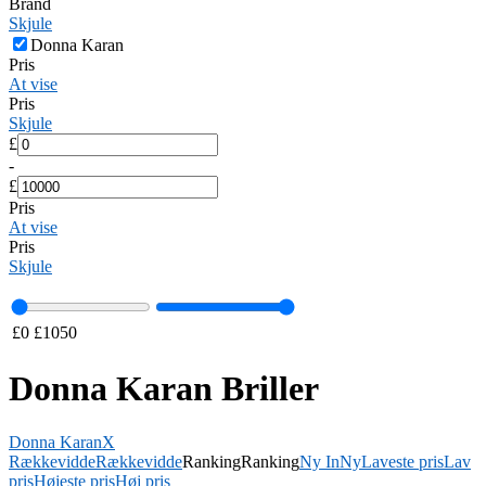
Brand
Skjule
Donna Karan
Pris
At vise
Pris
Skjule
£
-
£
Pris
At vise
Pris
Skjule
£
0
£
1050
Donna Karan Briller
Donna Karan
X
Rækkevidde
Rækkevidde
Ranking
Ranking
Ny In
Ny
Laveste pris
Lav
pris
Højeste pris
Høj pris