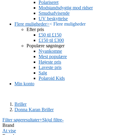
Polariseret
Modstandsdygtig mod ridser
Smudsafvisende
UV beskyttelse
Flere muligheder
>
<
Flere muligheder
Efter pris
£50 til £150
£150 til £300
Populære søgninger
Nyankomne
Mest populære
Højeste pris
Laveste pris
Salg
Polaroid Kids
Min konto
Briller
Donna Karan Briller
Filter søgeresultater
+
Skjul filtre
-
Brand
At vise