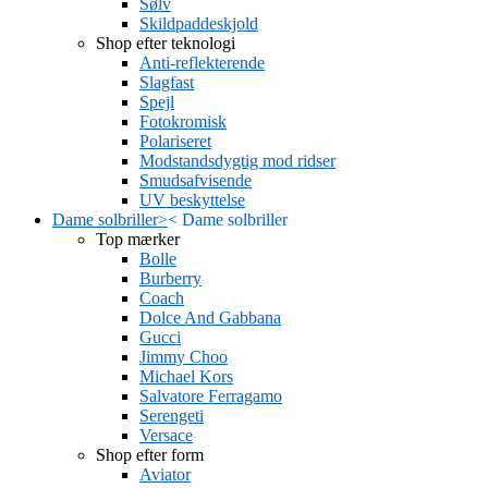
Sølv
Skildpaddeskjold
Shop efter teknologi
Anti-reflekterende
Slagfast
Spejl
Fotokromisk
Polariseret
Modstandsdygtig mod ridser
Smudsafvisende
UV beskyttelse
Dame solbriller
>
<
Dame solbriller
Top mærker
Bolle
Burberry
Coach
Dolce And Gabbana
Gucci
Jimmy Choo
Michael Kors
Salvatore Ferragamo
Serengeti
Versace
Shop efter form
Aviator