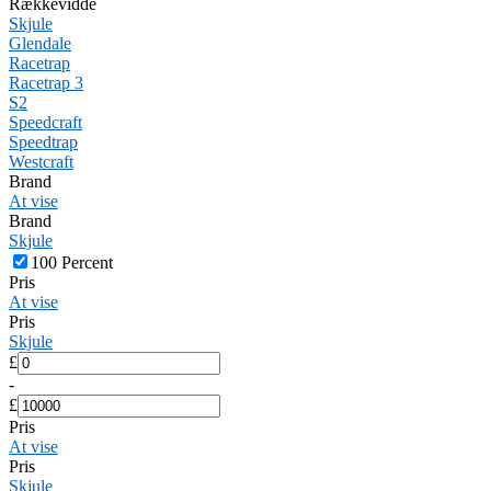
Rækkevidde
Skjule
Glendale
Racetrap
Racetrap 3
S2
Speedcraft
Speedtrap
Westcraft
Brand
At vise
Brand
Skjule
100 Percent
Pris
At vise
Pris
Skjule
£
-
£
Pris
At vise
Pris
Skjule