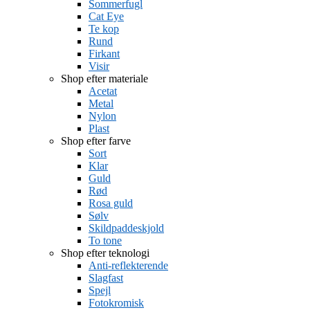
Sommerfugl
Cat Eye
Te kop
Rund
Firkant
Visir
Shop efter materiale
Acetat
Metal
Nylon
Plast
Shop efter farve
Sort
Klar
Guld
Rød
Rosa guld
Sølv
Skildpaddeskjold
To tone
Shop efter teknologi
Anti-reflekterende
Slagfast
Spejl
Fotokromisk