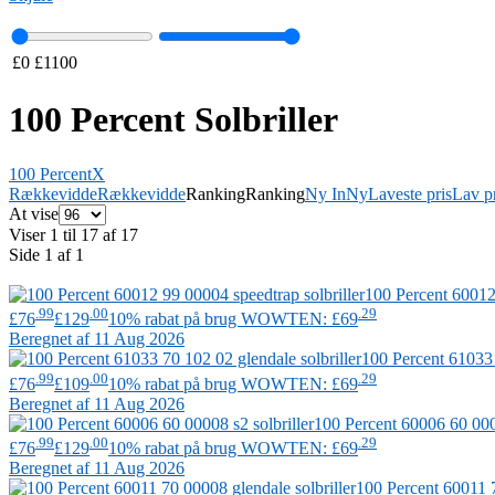
£
0
£
1100
100 Percent Solbriller
100 Percent
X
Rækkevidde
Rækkevidde
Ranking
Ranking
Ny In
Ny
Laveste pris
Lav pr
At vise
Viser 1 til 17 af 17
Side 1 af 1
100 Percent
60012 
.99
.00
.29
£76
£129
10% rabat på brug WOWTEN: £69
Beregnet af 11 Aug 2026
100 Percent
61033 7
.99
.00
.29
£76
£109
10% rabat på brug WOWTEN: £69
Beregnet af 11 Aug 2026
100 Percent
60006 60 0000
.99
.00
.29
£76
£129
10% rabat på brug WOWTEN: £69
Beregnet af 11 Aug 2026
100 Percent
60011 7