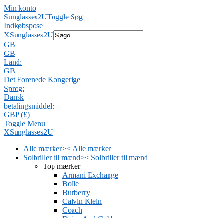
Min konto
Sunglasses2U
Toggle Søg
Indkøbspose
X
Sunglasses2U
GB
GB
Land:
GB
Det Forenede Kongerige
Sprog:
Dansk
betalingsmiddel:
GBP (£)
Toggle Menu
X
Sunglasses2U
Alle mærker
>
<
Alle mærker
Solbriller til mænd
>
<
Solbriller til mænd
Top mærker
Armani Exchange
Bolle
Burberry
Calvin Klein
Coach