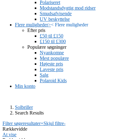
Polariseret
Modstandsdygtig mod ridser
Smudsafvisende
UV beskyttelse
Flere muligheder
>
<
Flere muligheder
Efter pris
£50 til £150
£150 til £300
Populære søgninger
Nyankomne
Mest populære
Højeste pris
Laveste pris
Salg
Polaroid Kids
Min konto
Solbriller
Search Results
Filter søgeresultater
+
Skjul filtre
-
Rækkevidde
At vise