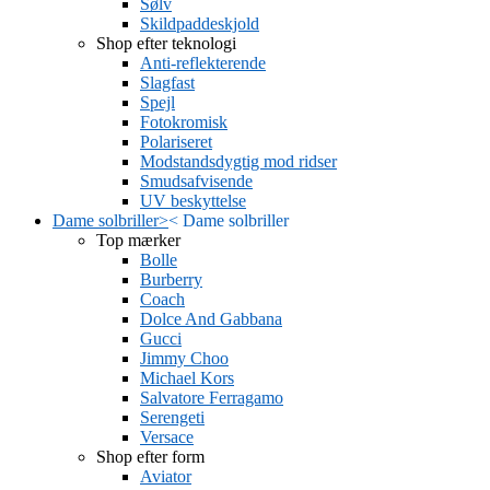
Sølv
Skildpaddeskjold
Shop efter teknologi
Anti-reflekterende
Slagfast
Spejl
Fotokromisk
Polariseret
Modstandsdygtig mod ridser
Smudsafvisende
UV beskyttelse
Dame solbriller
>
<
Dame solbriller
Top mærker
Bolle
Burberry
Coach
Dolce And Gabbana
Gucci
Jimmy Choo
Michael Kors
Salvatore Ferragamo
Serengeti
Versace
Shop efter form
Aviator