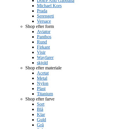
Dolce And Gabbana
Michael Kors
Prada
Serengeti
Versace
Shop efter form
Aviator
Panthos
Rund
Firkant
Visir
Wayfarer
skjold
Shop efter materiale
Acetat
Metal
Nylon
Plast
Titanium
Shop efter farve
Sort
Blå
Klar
Guld
Grå