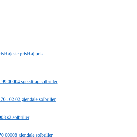
is
Højeste pris
Høj pris
99 00004 speedtrap solbriller
0 102 02 glendale solbriller
8 s2 solbriller
0 00008 glendale solbriller