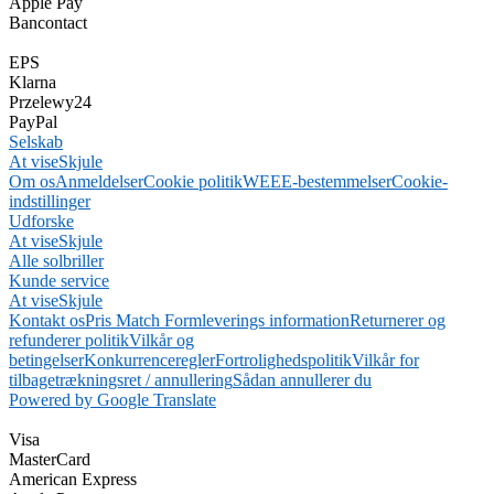
Apple Pay
Bancontact
EPS
Klarna
Przelewy24
PayPal
Selskab
At vise
Skjule
Om os
Anmeldelser
Cookie politik
WEEE-bestemmelser
Cookie-
indstillinger
Udforske
At vise
Skjule
Alle solbriller
Kunde service
At vise
Skjule
Kontakt os
Pris Match Form
leverings information
Returnerer og
refunderer politik
Vilkår og
betingelser
Konkurrenceregler
Fortrolighedspolitik
Vilkår for
tilbagetrækningsret / annullering
Sådan annullerer du
Powered by Google Translate
Visa
MasterCard
American Express