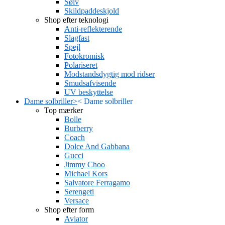
Sølv
Skildpaddeskjold
Shop efter teknologi
Anti-reflekterende
Slagfast
Spejl
Fotokromisk
Polariseret
Modstandsdygtig mod ridser
Smudsafvisende
UV beskyttelse
Dame solbriller
>
<
Dame solbriller
Top mærker
Bolle
Burberry
Coach
Dolce And Gabbana
Gucci
Jimmy Choo
Michael Kors
Salvatore Ferragamo
Serengeti
Versace
Shop efter form
Aviator