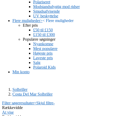
Polariseret
Modstandsdygtig mod ridser
Smudsafvisende
UV beskyttelse
Flere muligheder
>
<
Flere muligheder
Efter pris
£50 til £150
£150 til £300
Populære søgninger
Nyankomne
Mest populære
Højeste pris
Laveste pris
Salg
Polaroid Kids
Min konto
Solbriller
Costa Del Mar Solbriller
Filter søgeresultater
+
Skjul filtre
-
Rækkevidde
At vise