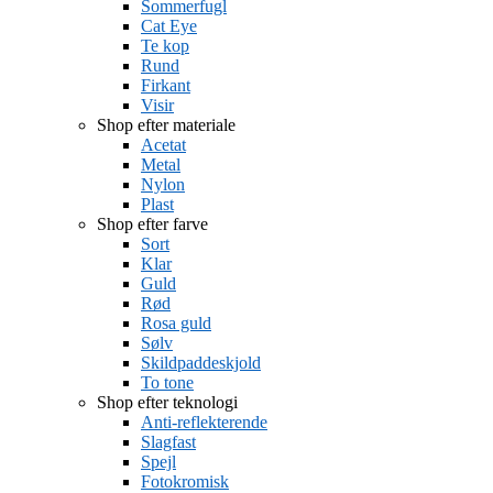
Sommerfugl
Cat Eye
Te kop
Rund
Firkant
Visir
Shop efter materiale
Acetat
Metal
Nylon
Plast
Shop efter farve
Sort
Klar
Guld
Rød
Rosa guld
Sølv
Skildpaddeskjold
To tone
Shop efter teknologi
Anti-reflekterende
Slagfast
Spejl
Fotokromisk