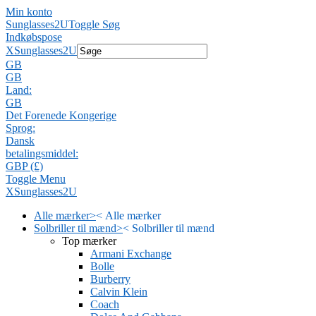
Min konto
Sunglasses2U
Toggle Søg
Indkøbspose
X
Sunglasses2U
GB
GB
Land:
GB
Det Forenede Kongerige
Sprog:
Dansk
betalingsmiddel:
GBP (£)
Toggle Menu
X
Sunglasses2U
Alle mærker
>
<
Alle mærker
Solbriller til mænd
>
<
Solbriller til mænd
Top mærker
Armani Exchange
Bolle
Burberry
Calvin Klein
Coach