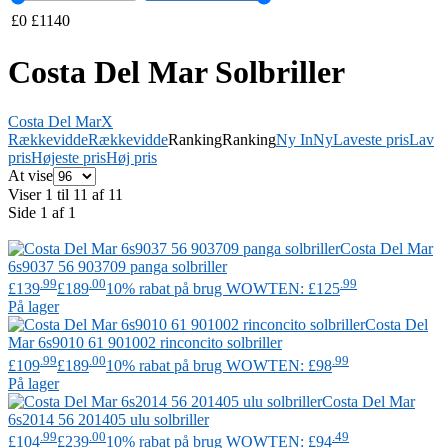
£
0
£
1140
Costa Del Mar Solbriller
Costa Del Mar
X
Rækkevidde
Rækkevidde
Ranking
Ranking
Ny In
Ny
Laveste pris
Lav
pris
Højeste pris
Høj pris
At vise
Viser 1 til 11 af 11
Side 1 af 1
Costa Del Mar
6s9037 56 903709 panga solbriller
.99
.00
.99
£139
£189
10% rabat på brug WOWTEN: £125
På lager
Costa Del
Mar
6s9010 61 901002 rinconcito solbriller
.99
.00
.99
£109
£189
10% rabat på brug WOWTEN: £98
På lager
Costa Del Mar
6s2014 56 201405 ulu solbriller
.99
.00
.49
£104
£239
10% rabat på brug WOWTEN: £94