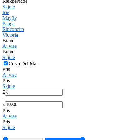
Rækkevidde
Skjule
Irie
Mayfly
Panga
Rinconcito
Victoria
Brand
At vise
Brand
Skjule
Costa Del Mar
Pris
At vise
Pris
Skjule
£
-
£
Pris
At vise
Pris
Skjule