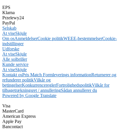
EPS
Klarna
Przelewy24
PayPal
Selskab
At vise
Skjule
Om os
Anmeldelser
Cookie politik
WEEE-bestemmelser
Cookie-
indstillinger
Udforske
At vise
Skjule
Alle solbriller
Kunde service
At vise
Skjule
Kontakt os
Pris Match Form
leverings information
Returnerer og
refunderer politik
Vilkår og
betingelser
Konkurrenceregler
Fortrolighedspolitik
Vilkår for
tilbagetrækningsret / annullering
Sådan annullerer du
Powered by Google Translate
Visa
MasterCard
American Express
Apple Pay
Bancontact