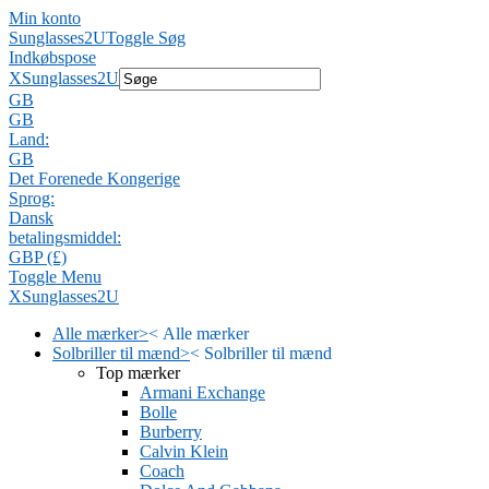
Min konto
Sunglasses2U
Toggle Søg
Indkøbspose
X
Sunglasses2U
GB
GB
Land:
GB
Det Forenede Kongerige
Sprog:
Dansk
betalingsmiddel:
GBP (£)
Toggle Menu
X
Sunglasses2U
Alle mærker
>
<
Alle mærker
Solbriller til mænd
>
<
Solbriller til mænd
Top mærker
Armani Exchange
Bolle
Burberry
Calvin Klein
Coach