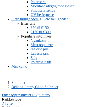
Polariseret
Modstandsdygtig mod ridser
Smudsafvisende
UV beskyttelse
Flere muligheder
>
<
Flere muligheder
Efter pris
£50 til £150
£150 til £300
Populære søgninger
Nyankomne
Mest populære
Højeste pris
Laveste pris
Salg
Polaroid Kids
Min konto
Solbriller
Belinda Jimmy Choo Solbriller
Filter søgeresultater
+
Skjul filtre
-
Rækkevidde
At vise