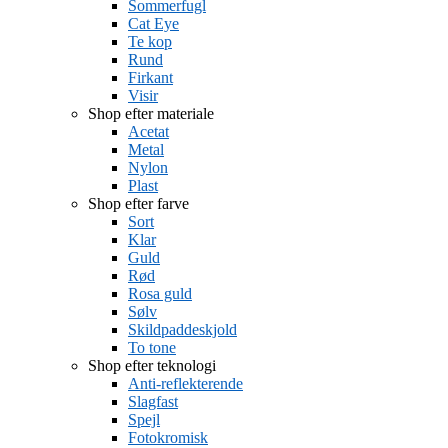
Sommerfugl
Cat Eye
Te kop
Rund
Firkant
Visir
Shop efter materiale
Acetat
Metal
Nylon
Plast
Shop efter farve
Sort
Klar
Guld
Rød
Rosa guld
Sølv
Skildpaddeskjold
To tone
Shop efter teknologi
Anti-reflekterende
Slagfast
Spejl
Fotokromisk