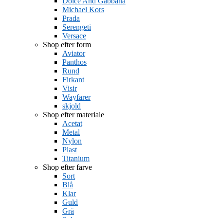
Dolce And Gabbana
Michael Kors
Prada
Serengeti
Versace
Shop efter form
Aviator
Panthos
Rund
Firkant
Visir
Wayfarer
skjold
Shop efter materiale
Acetat
Metal
Nylon
Plast
Titanium
Shop efter farve
Sort
Blå
Klar
Guld
Grå