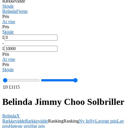
Rækkevidde
Skjule
Belinda
Fjerne
Pris
At vise
Pris
Skjule
£
-
£
Pris
At vise
Pris
Skjule
£
0
£
1115
Belinda Jimmy Choo Solbriller
Belinda
X
Rækkevidde
Rækkevidde
Ranking
Ranking
Ny In
Ny
Laveste pris
Lav
pris
Højeste pris
Høj pris