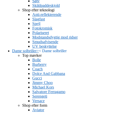
Sølv
Skildpaddeskjold
Shop efter teknologi
Anti-reflekterende
Slagfast
Spejl
Fotokromisk
Polariseret
Modstandsdygtig mod ridser
Smudsafvisende
UV beskyttelse
Dame solbriller
>
<
Dame solbriller
Top mærker
Bolle
Burberry
Coach
Dolce And Gabbana
Gucci
Jimmy Choo
Michael Kors
Salvatore Ferragamo
Serengeti
Versace
Shop efter form
Aviator