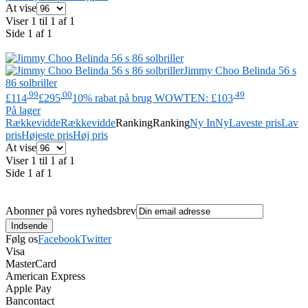
At vise
Viser 1 til 1 af 1
Side 1 af 1
Jimmy Choo
Belinda 56 s
86 solbriller
.99
.00
.49
£114
£295
10% rabat på brug WOWTEN: £103
På lager
Rækkevidde
Rækkevidde
Ranking
Ranking
Ny In
Ny
Laveste pris
Lav
pris
Højeste pris
Høj pris
At vise
Viser 1 til 1 af 1
Side 1 af 1
Abonner på vores nyhedsbrev
Følg os
Facebook
Twitter
Visa
MasterCard
American Express
Apple Pay
Bancontact