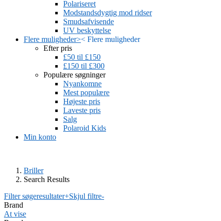
Polariseret
Modstandsdygtig mod ridser
Smudsafvisende
UV beskyttelse
Flere muligheder
>
<
Flere muligheder
Efter pris
£50 til £150
£150 til £300
Populære søgninger
Nyankomne
Mest populære
Højeste pris
Laveste pris
Salg
Polaroid Kids
Min konto
Briller
Search Results
Filter søgeresultater
+
Skjul filtre
-
Brand
At vise