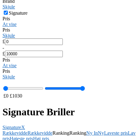
Brand
Skjule
Signature
Pris
At vise
Pris
Skjule
£
-
£
Pris
At vise
Pris
Skjule
£
0
£
1030
Signature Briller
Signature
X
Rækkevidde
Rækkevidde
Ranking
Ranking
Ny In
Ny
Laveste pris
Lav
pris
Højeste pris
Høj pris