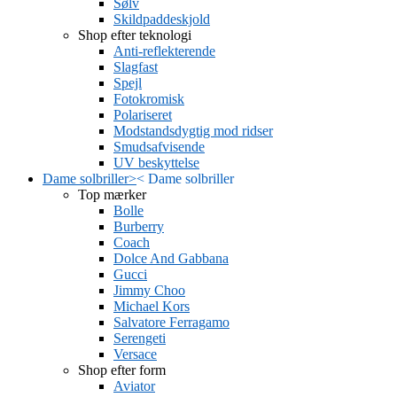
Sølv
Skildpaddeskjold
Shop efter teknologi
Anti-reflekterende
Slagfast
Spejl
Fotokromisk
Polariseret
Modstandsdygtig mod ridser
Smudsafvisende
UV beskyttelse
Dame solbriller
>
<
Dame solbriller
Top mærker
Bolle
Burberry
Coach
Dolce And Gabbana
Gucci
Jimmy Choo
Michael Kors
Salvatore Ferragamo
Serengeti
Versace
Shop efter form
Aviator