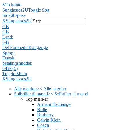
Min konto
Sunglasses2U
Toggle Søg
Indkøbspose
X
Sunglasses2U
GB
GB
Land:
GB
Det Forenede Kongerige
Sprog:
Dansk
betalingsmiddel:
GBP (£)
Toggle Menu
X
Sunglasses2U
Alle mærker
>
<
Alle mærker
Solbriller til mænd
>
<
Solbriller til mænd
Top mærker
Armani Exchange
Bolle
Burberry
Calvin Klein
Coach