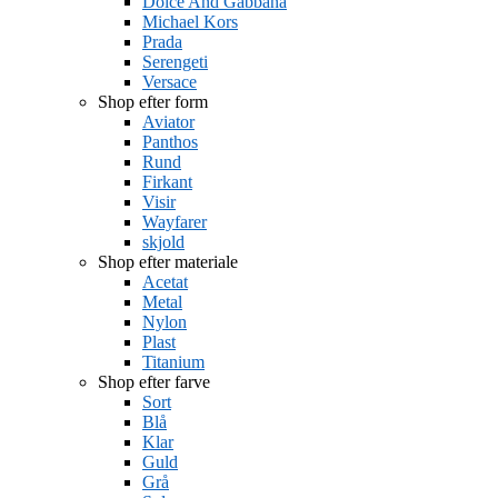
Dolce And Gabbana
Michael Kors
Prada
Serengeti
Versace
Shop efter form
Aviator
Panthos
Rund
Firkant
Visir
Wayfarer
skjold
Shop efter materiale
Acetat
Metal
Nylon
Plast
Titanium
Shop efter farve
Sort
Blå
Klar
Guld
Grå