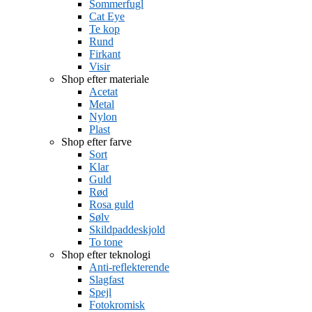
Sommerfugl
Cat Eye
Te kop
Rund
Firkant
Visir
Shop efter materiale
Acetat
Metal
Nylon
Plast
Shop efter farve
Sort
Klar
Guld
Rød
Rosa guld
Sølv
Skildpaddeskjold
To tone
Shop efter teknologi
Anti-reflekterende
Slagfast
Spejl
Fotokromisk