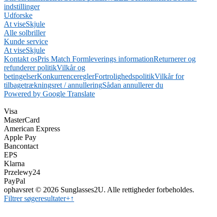
indstillinger
Udforske
At vise
Skjule
Alle solbriller
Kunde service
At vise
Skjule
Kontakt os
Pris Match Form
leverings information
Returnerer og
refunderer politik
Vilkår og
betingelser
Konkurrenceregler
Fortrolighedspolitik
Vilkår for
tilbagetrækningsret / annullering
Sådan annullerer du
Powered by Google Translate
Visa
MasterCard
American Express
Apple Pay
Bancontact
EPS
Klarna
Przelewy24
PayPal
ophavsret © 2026 Sunglasses2U. Alle rettigheder forbeholdes.
Filtrer søgeresultater
+
↑