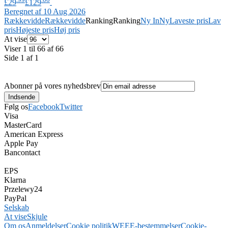
£29
£129
Beregnet af 10 Aug 2026
Rækkevidde
Rækkevidde
Ranking
Ranking
Ny In
Ny
Laveste pris
Lav
pris
Højeste pris
Høj pris
At vise
Viser 1 til 66 af 66
Side 1 af 1
Abonner på vores nyhedsbrev
Følg os
Facebook
Twitter
Visa
MasterCard
American Express
Apple Pay
Bancontact
EPS
Klarna
Przelewy24
PayPal
Selskab
At vise
Skjule
Om os
Anmeldelser
Cookie politik
WEEE-bestemmelser
Cookie-