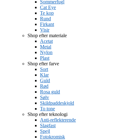
Sommerfugl
Cat Eye
Te kop
Rund
Firkant
Visir
Shop efter materiale
Acetat
Metal
Nylon
Plast
Shop efter farve
Sort
Klar
Guld
Rød
Rosa guld
Sølv
Skildpaddeskjold
To tone
Shop efter teknologi
Anti-reflekterende
Slagfast
Spejl
Fotokromisk