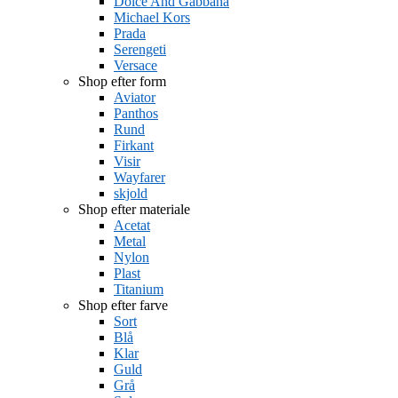
Dolce And Gabbana
Michael Kors
Prada
Serengeti
Versace
Shop efter form
Aviator
Panthos
Rund
Firkant
Visir
Wayfarer
skjold
Shop efter materiale
Acetat
Metal
Nylon
Plast
Titanium
Shop efter farve
Sort
Blå
Klar
Guld
Grå