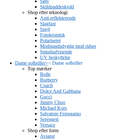
Sølv
Skildpaddeskjold
Shop efter teknologi
Anti-reflekterende
Slagfast
Spejl
Fotokromisk
Polariseret
Modstandsdygtig mod ridser
Smudsafvisende
UV beskyttelse
Dame solbriller
>
<
Dame solbriller
Top mærker
Bolle
Burberry
Coach
Dolce And Gabbana
Gucci
Jimmy Choo
Michael Kors
Salvatore Ferragamo
Serengeti
Versace
Shop efter form
Aviator