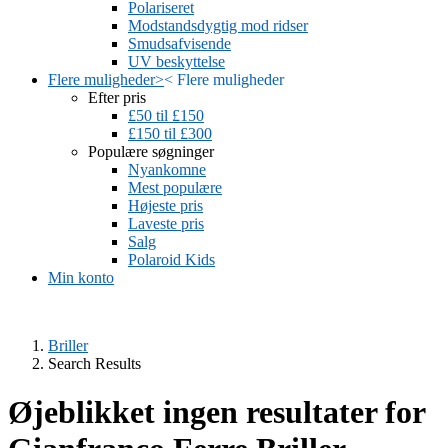
Polariseret
Modstandsdygtig mod ridser
Smudsafvisende
UV beskyttelse
Flere muligheder
>
<
Flere muligheder
Efter pris
£50 til £150
£150 til £300
Populære søgninger
Nyankomne
Mest populære
Højeste pris
Laveste pris
Salg
Polaroid Kids
Min konto
Briller
Search Results
Øjeblikket ingen resultater for