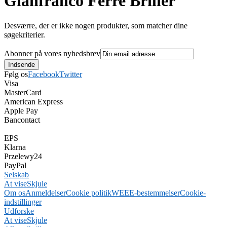
Gianfranco Ferre Briller
Desværre, der er ikke nogen produkter, som matcher dine
søgekriterier.
Abonner på vores nyhedsbrev
Følg os
Facebook
Twitter
Visa
MasterCard
American Express
Apple Pay
Bancontact
EPS
Klarna
Przelewy24
PayPal
Selskab
At vise
Skjule
Om os
Anmeldelser
Cookie politik
WEEE-bestemmelser
Cookie-
indstillinger
Udforske
At vise
Skjule