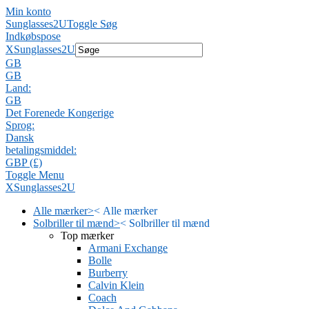
Min konto
Sunglasses2U
Toggle Søg
Indkøbspose
X
Sunglasses2U
GB
GB
Land:
GB
Det Forenede Kongerige
Sprog:
Dansk
betalingsmiddel:
GBP (£)
Toggle Menu
X
Sunglasses2U
Alle mærker
>
<
Alle mærker
Solbriller til mænd
>
<
Solbriller til mænd
Top mærker
Armani Exchange
Bolle
Burberry
Calvin Klein
Coach