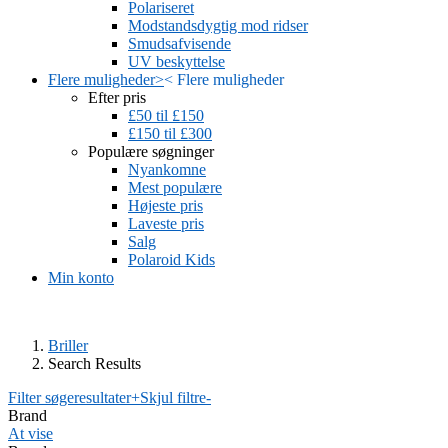
Polariseret
Modstandsdygtig mod ridser
Smudsafvisende
UV beskyttelse
Flere muligheder
>
<
Flere muligheder
Efter pris
£50 til £150
£150 til £300
Populære søgninger
Nyankomne
Mest populære
Højeste pris
Laveste pris
Salg
Polaroid Kids
Min konto
Briller
Search Results
Filter søgeresultater
+
Skjul filtre
-
Brand
At vise