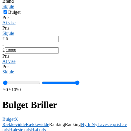
Brand
Skjule
Bulget
Pris
At vise
Pris
Skjule
£
-
£
Pris
At vise
Pris
Skjule
£
0
£
1050
Bulget Briller
Bulget
X
Rækkevidde
Rækkevidde
Ranking
Ranking
Ny In
Ny
Laveste pris
Lav
pris
Højeste pris
Høj pris