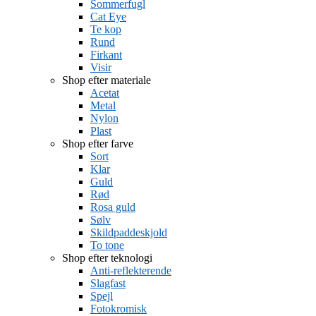
Sommerfugl
Cat Eye
Te kop
Rund
Firkant
Visir
Shop efter materiale
Acetat
Metal
Nylon
Plast
Shop efter farve
Sort
Klar
Guld
Rød
Rosa guld
Sølv
Skildpaddeskjold
To tone
Shop efter teknologi
Anti-reflekterende
Slagfast
Spejl
Fotokromisk