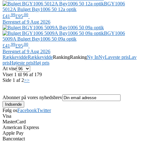
BGY1006
5012A
Bulget
Bgy1006 50 12a optik
.99
.00
£41
£95
Beregnet af 9 Aug 2026
BGY1006
5009A
Bulget
Bgy1006 50 09a optik
.99
.00
£41
£95
Beregnet af 9 Aug 2026
Rækkevidde
Rækkevidde
Ranking
Ranking
Ny In
Ny
Laveste pris
Lav
pris
Højeste pris
Høj pris
At vise
Viser 1 til 96 af 179
Side 1 af 2
>>
Abonner på vores nyhedsbrev
Følg os
Facebook
Twitter
Visa
MasterCard
American Express
Apple Pay
Bancontact