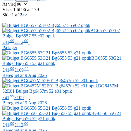
At vise
Viser 1 til 96 af 179
Side 1 af 2
>>
BG6557 55E02
Bulget
Bg6557 55 e02 optik
.99
.00
£41
£112
På lager
BG6555 53G21
Bulget
Bg6555 53 g21 optik
.99
.00
£41
£109
Beregnet af 9 Aug 2026
BG6457M
52E01
Bulget
Bg6457m 52 e01 optik
.99
.00
£41
£109
Beregnet af 9 Aug 2026
BG6556 55G21
Bulget
Bg6556 55 g21 optik
.99
.00
£41
£112
Beregnet af 9 Aug 2026