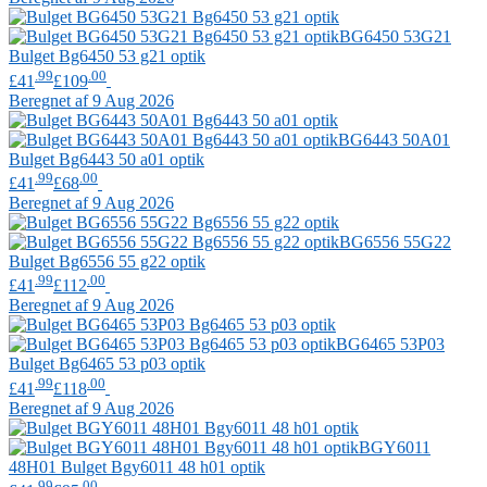
BG6450 53G21
Bulget
Bg6450 53 g21 optik
.99
.00
£41
£109
Beregnet af 9 Aug 2026
BG6443 50A01
Bulget
Bg6443 50 a01 optik
.99
.00
£41
£68
Beregnet af 9 Aug 2026
BG6556 55G22
Bulget
Bg6556 55 g22 optik
.99
.00
£41
£112
Beregnet af 9 Aug 2026
BG6465 53P03
Bulget
Bg6465 53 p03 optik
.99
.00
£41
£118
Beregnet af 9 Aug 2026
BGY6011
48H01
Bulget
Bgy6011 48 h01 optik
.99
.00