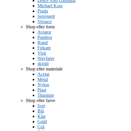
Dolce And Gabbana
Michael Kors
Prada
Serengeti
Versace
Shop efter form
Aviator
Panthos
Rund
Firkant
Visir
Wayfarer
skjold
Shop efter materiale
Acetat
Metal
Nylon
Plast
Titanium
Shop efter farve
Sort
Blå
Klar
Guld
Grå