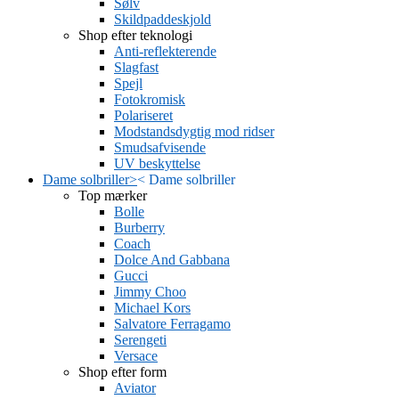
Sølv
Skildpaddeskjold
Shop efter teknologi
Anti-reflekterende
Slagfast
Spejl
Fotokromisk
Polariseret
Modstandsdygtig mod ridser
Smudsafvisende
UV beskyttelse
Dame solbriller
>
<
Dame solbriller
Top mærker
Bolle
Burberry
Coach
Dolce And Gabbana
Gucci
Jimmy Choo
Michael Kors
Salvatore Ferragamo
Serengeti
Versace
Shop efter form
Aviator