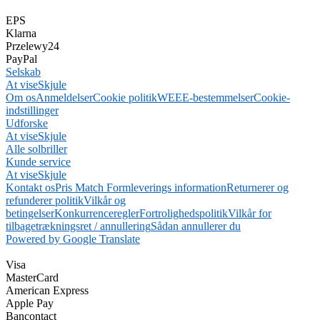
EPS
Klarna
Przelewy24
PayPal
Selskab
At vise
Skjule
Om os
Anmeldelser
Cookie politik
WEEE-bestemmelser
Cookie-
indstillinger
Udforske
At vise
Skjule
Alle solbriller
Kunde service
At vise
Skjule
Kontakt os
Pris Match Form
leverings information
Returnerer og
refunderer politik
Vilkår og
betingelser
Konkurrenceregler
Fortrolighedspolitik
Vilkår for
tilbagetrækningsret / annullering
Sådan annullerer du
Powered by Google Translate
Visa
MasterCard
American Express
Apple Pay
Bancontact