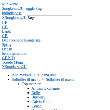
Min konto
Sunglasses2U
Toggle Søg
Indkøbspose
X
Sunglasses2U
GB
GB
Land:
GB
Det Forenede Kongerige
Sprog:
Dansk
betalingsmiddel:
GBP (£)
Toggle Menu
X
Sunglasses2U
Alle mærker
>
<
Alle mærker
Solbriller til mænd
>
<
Solbriller til mænd
Top mærker
Armani Exchange
Bolle
Burberry
Calvin Klein
Coach