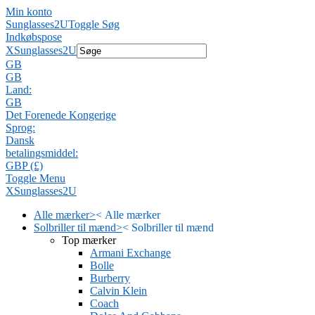
Min konto
Sunglasses2U
Toggle Søg
Indkøbspose
X
Sunglasses2U
GB
GB
Land:
GB
Det Forenede Kongerige
Sprog:
Dansk
betalingsmiddel:
GBP (£)
Toggle Menu
X
Sunglasses2U
Alle mærker
>
<
Alle mærker
Solbriller til mænd
>
<
Solbriller til mænd
Top mærker
Armani Exchange
Bolle
Burberry
Calvin Klein
Coach