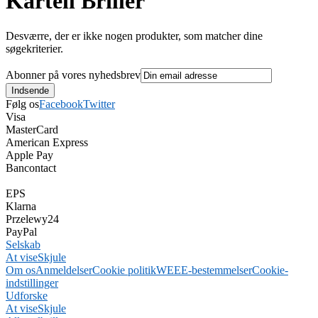
Kartell Briller
Desværre, der er ikke nogen produkter, som matcher dine
søgekriterier.
Abonner på vores nyhedsbrev
Følg os
Facebook
Twitter
Visa
MasterCard
American Express
Apple Pay
Bancontact
EPS
Klarna
Przelewy24
PayPal
Selskab
At vise
Skjule
Om os
Anmeldelser
Cookie politik
WEEE-bestemmelser
Cookie-
indstillinger
Udforske
At vise
Skjule