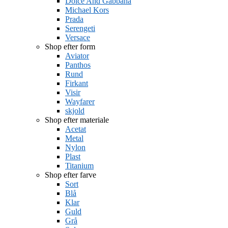
Dolce And Gabbana
Michael Kors
Prada
Serengeti
Versace
Shop efter form
Aviator
Panthos
Rund
Firkant
Visir
Wayfarer
skjold
Shop efter materiale
Acetat
Metal
Nylon
Plast
Titanium
Shop efter farve
Sort
Blå
Klar
Guld
Grå