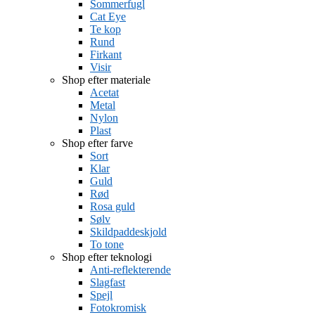
Sommerfugl
Cat Eye
Te kop
Rund
Firkant
Visir
Shop efter materiale
Acetat
Metal
Nylon
Plast
Shop efter farve
Sort
Klar
Guld
Rød
Rosa guld
Sølv
Skildpaddeskjold
To tone
Shop efter teknologi
Anti-reflekterende
Slagfast
Spejl
Fotokromisk