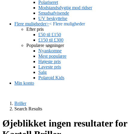
Polariseret
Modstandsdygtig mod ridser
Smudsafvisende
UV beskyttelse
Flere muligheder
>
<
Flere muligheder
Efter pris
£50 til £150
£150 til £300
Populære søgninger
Nyankomne
Mest populære
Højeste pris
Laveste pris
Salg
Polaroid Kids
Min konto
Briller
Search Results
Øjeblikket ingen resultater for