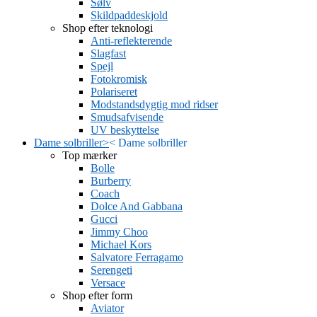
Sølv
Skildpaddeskjold
Shop efter teknologi
Anti-reflekterende
Slagfast
Spejl
Fotokromisk
Polariseret
Modstandsdygtig mod ridser
Smudsafvisende
UV beskyttelse
Dame solbriller
>
<
Dame solbriller
Top mærker
Bolle
Burberry
Coach
Dolce And Gabbana
Gucci
Jimmy Choo
Michael Kors
Salvatore Ferragamo
Serengeti
Versace
Shop efter form
Aviator