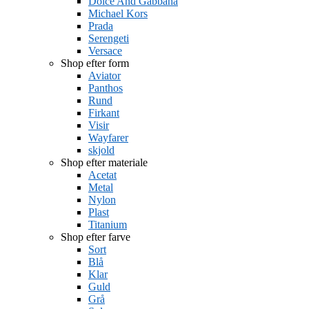
Dolce And Gabbana
Michael Kors
Prada
Serengeti
Versace
Shop efter form
Aviator
Panthos
Rund
Firkant
Visir
Wayfarer
skjold
Shop efter materiale
Acetat
Metal
Nylon
Plast
Titanium
Shop efter farve
Sort
Blå
Klar
Guld
Grå