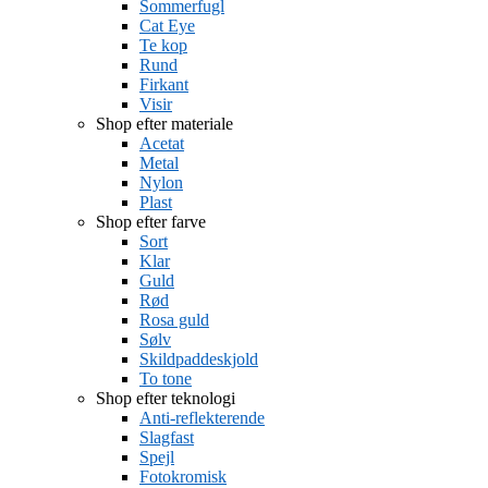
Sommerfugl
Cat Eye
Te kop
Rund
Firkant
Visir
Shop efter materiale
Acetat
Metal
Nylon
Plast
Shop efter farve
Sort
Klar
Guld
Rød
Rosa guld
Sølv
Skildpaddeskjold
To tone
Shop efter teknologi
Anti-reflekterende
Slagfast
Spejl
Fotokromisk