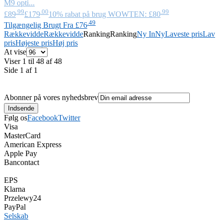
M9 opti...
.99
.00
.99
£89
£179
10% rabat på brug WOWTEN: £80
.49
Tilgængelig Brugt Fra £76
Rækkevidde
Rækkevidde
Ranking
Ranking
Ny In
Ny
Laveste pris
Lav
pris
Højeste pris
Høj pris
At vise
Viser 1 til 48 af 48
Side 1 af 1
Abonner på vores nyhedsbrev
Følg os
Facebook
Twitter
Visa
MasterCard
American Express
Apple Pay
Bancontact
EPS
Klarna
Przelewy24
PayPal
Selskab