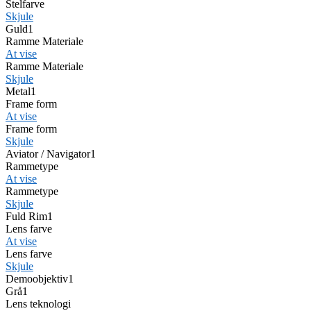
Stelfarve
Skjule
Guld
1
Ramme Materiale
At vise
Ramme Materiale
Skjule
Metal
1
Frame form
At vise
Frame form
Skjule
Aviator / Navigator
1
Rammetype
At vise
Rammetype
Skjule
Fuld Rim
1
Lens farve
At vise
Lens farve
Skjule
Demoobjektiv
1
Grå
1
Lens teknologi