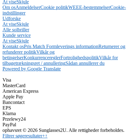
At vise
Skjule
Om os
Anmeldelser
Cookie politik
WEEE-bestemmelser
Cookie-
indstillinger
Udforske
At vise
Skjule
Alle solbriller
Kunde service
At vise
Skjule
Kontakt os
Pris Match Form
leverings information
Returnerer og
refunderer politik
Vilkår og
betingelser
Konkurrenceregler
Fortrolighedspolitik
Vilkår for
tilbagetrækningsret / annullering
Sådan annullerer du
Powered by Google Translate
Visa
MasterCard
American Express
Apple Pay
Bancontact
EPS
Klarna
Przelewy24
PayPal
ophavsret © 2026 Sunglasses2U. Alle rettigheder forbeholdes.
Filtrer søgeresultater
+
↑