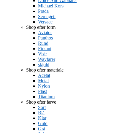
Dolce And Gabbana
Michael Kors
Prada
Serengeti
Versace
Shop efter form
Aviator
Panthos
Rund
Firkant
Visir
Wayfarer
skjold
Shop efter materiale
Acetat
Metal
Nylon
Plast
Titanium
Shop efter farve
Sort
Blå
Klar
Guld
Grå