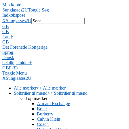
Min konto
Sunglasses2U
Toggle Søg
Indkøbspose
X
Sunglasses2U
GB
GB
Land:
GB
Det Forenede Kongerige
Sprog:
Dansk
betalingsmiddel:
GBP (£)
Toggle Menu
X
Sunglasses2U
Alle mærker
>
<
Alle mærker
Solbriller til mænd
>
<
Solbriller til mænd
Top mærker
Armani Exchange
Bolle
Burberry
Calvin Klein
Coach