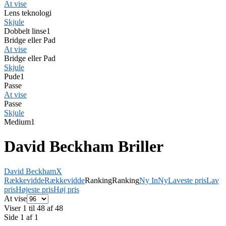
At vise
Lens teknologi
Skjule
Dobbelt linse
1
Bridge eller Pad
At vise
Bridge eller Pad
Skjule
Pude
1
Passe
At vise
Passe
Skjule
Medium
1
David Beckham Briller
David Beckham
X
Rækkevidde
Rækkevidde
Ranking
Ranking
Ny In
Ny
Laveste pris
Lav
pris
Højeste pris
Høj pris
At vise
Viser 1 til 48 af 48
Side 1 af 1