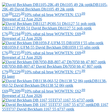
DB1105-
2IK-49
David Beckham
Db1105 49 2ik optik
.99
.00
.09
£58
£225
10% rabat på brug WOWTEN: £53
Beregnet af 12 Aug 2026
DB1127-POH-51
David Beckham
Db1127 51 poh optik
.99
.00
.29
£76
£194
10% rabat på brug WOWTEN: £69
Beregnet af 12 Aug 2026
DB1059-F-UFM-55
David Beckham
DB1059 f 55 ufm optik
.99
.00
.29
£76
£235
10% rabat på brug WOWTEN: £69
Beregnet af 12 Aug 2026
DB7050-BB-807-47
David Beckham
Db7050 bb 47 807 optik
.99
.00
.99
£79
£229
10% rabat på brug WOWTEN: £71
På lager
DB1138-
06J-52
David Beckham
Db1138 52 06j optik
.99
.00
.99
£69
£209
10% rabat på brug WOWTEN: £62
Beregnet af 12 Aug 2026
DB 1167
55TI737
David Beckham
1167 55 ti737 optik