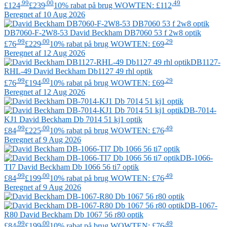
.99
.00
.49
£124
£239
10% rabat på brug WOWTEN: £112
Beregnet af 10 Aug 2026
DB7060-F-2W8-53
David Beckham
DB7060 53 f 2w8 optik
.99
.00
.29
£76
£229
10% rabat på brug WOWTEN: £69
Beregnet af 12 Aug 2026
DB1127-
RHL-49
David Beckham
Db1127 49 rhl optik
.99
.00
.29
£76
£194
10% rabat på brug WOWTEN: £69
Beregnet af 12 Aug 2026
DB-7014-
KJ1
David Beckham
Db 7014 51 kj1 optik
.99
.00
.49
£84
£225
10% rabat på brug WOWTEN: £76
Beregnet af 9 Aug 2026
DB-1066-
TI7
David Beckham
Db 1066 56 ti7 optik
.99
.00
.49
£84
£199
10% rabat på brug WOWTEN: £76
Beregnet af 9 Aug 2026
DB-1067-
R80
David Beckham
Db 1067 56 r80 optik
.99
.00
.49
£84
£199
10% rabat på brug WOWTEN: £76