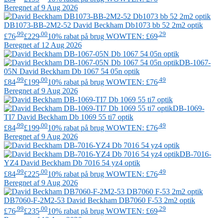
Beregnet af 9 Aug 2026
DB1073-BB-2M2-52
David Beckham
Db1073 bb 52 2m2 optik
.99
.00
.29
£76
£229
10% rabat på brug WOWTEN: £69
Beregnet af 12 Aug 2026
DB-1067-
05N
David Beckham
Db 1067 54 05n optik
.99
.00
.49
£84
£199
10% rabat på brug WOWTEN: £76
Beregnet af 9 Aug 2026
DB-1069-
TI7
David Beckham
Db 1069 55 ti7 optik
.99
.00
.49
£84
£199
10% rabat på brug WOWTEN: £76
Beregnet af 9 Aug 2026
DB-7016-
YZ4
David Beckham
Db 7016 54 yz4 optik
.99
.00
.49
£84
£225
10% rabat på brug WOWTEN: £76
Beregnet af 9 Aug 2026
DB7060-F-2M2-53
David Beckham
DB7060 F-53 2m2 optik
.99
.00
.29
£76
£235
10% rabat på brug WOWTEN: £69