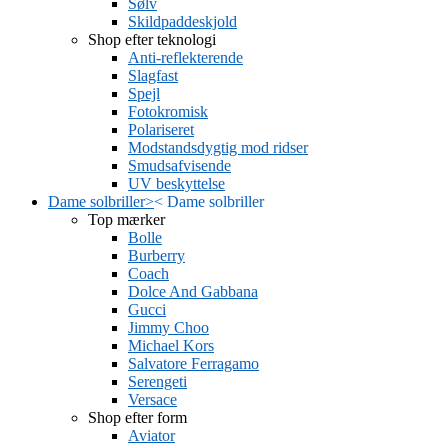
Sølv
Skildpaddeskjold
Shop efter teknologi
Anti-reflekterende
Slagfast
Spejl
Fotokromisk
Polariseret
Modstandsdygtig mod ridser
Smudsafvisende
UV beskyttelse
Dame solbriller
>
<
Dame solbriller
Top mærker
Bolle
Burberry
Coach
Dolce And Gabbana
Gucci
Jimmy Choo
Michael Kors
Salvatore Ferragamo
Serengeti
Versace
Shop efter form
Aviator