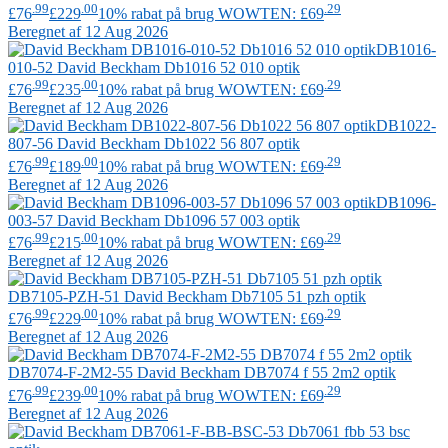
.99
.00
.29
£76
£229
10% rabat på brug WOWTEN: £69
Beregnet af 12 Aug 2026
DB1016-
010-52
David Beckham
Db1016 52 010 optik
.99
.00
.29
£76
£235
10% rabat på brug WOWTEN: £69
Beregnet af 12 Aug 2026
DB1022-
807-56
David Beckham
Db1022 56 807 optik
.99
.00
.29
£76
£189
10% rabat på brug WOWTEN: £69
Beregnet af 12 Aug 2026
DB1096-
003-57
David Beckham
Db1096 57 003 optik
.99
.00
.29
£76
£215
10% rabat på brug WOWTEN: £69
Beregnet af 12 Aug 2026
DB7105-PZH-51
David Beckham
Db7105 51 pzh optik
.99
.00
.29
£76
£229
10% rabat på brug WOWTEN: £69
Beregnet af 12 Aug 2026
DB7074-F-2M2-55
David Beckham
DB7074 f 55 2m2 optik
.99
.00
.29
£76
£239
10% rabat på brug WOWTEN: £69
Beregnet af 12 Aug 2026