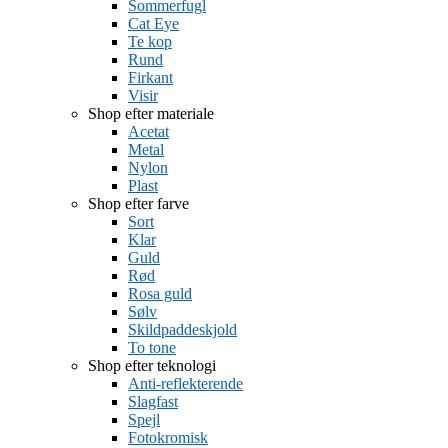
Sommerfugl
Cat Eye
Te kop
Rund
Firkant
Visir
Shop efter materiale
Acetat
Metal
Nylon
Plast
Shop efter farve
Sort
Klar
Guld
Rød
Rosa guld
Sølv
Skildpaddeskjold
To tone
Shop efter teknologi
Anti-reflekterende
Slagfast
Spejl
Fotokromisk