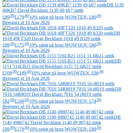
DB 1139
49KB7
David Beckham
1139 49 kb7 optik
.99
.00
.99
£89
£179
10% rabat på brug WOWTEN: £80
Beregnet af 10 Aug 2026
DB
1018 49FT320
David Beckham
1018 49 ft320 optik
.99
.00
.99
£89
£175
10% rabat på brug WOWTEN: £80
Beregnet af 10 Aug 2026
DB
1151 516LB21
David Beckham
1151 51 6lb21 optik
.99
.00
.99
£109
£189
10% rabat på brug WOWTEN: £98
Beregnet af 10 Aug 2026
DB
7016 54R8019
David Beckham
7016 54 r8019 optik
.99
.00
.69
£82
£249
10% rabat på brug WOWTEN: £74
Beregnet af 10 Aug 2026
DB
1140 4980742
David Beckham
1140 49 80742 optik
.99
.00
.99
£89
£179
10% rabat på brug WOWTEN: £80