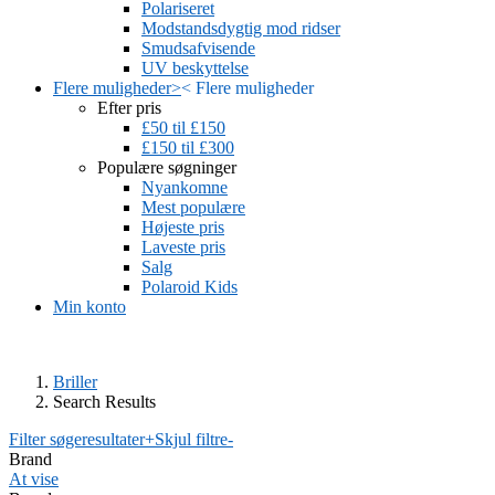
Polariseret
Modstandsdygtig mod ridser
Smudsafvisende
UV beskyttelse
Flere muligheder
>
<
Flere muligheder
Efter pris
£50 til £150
£150 til £300
Populære søgninger
Nyankomne
Mest populære
Højeste pris
Laveste pris
Salg
Polaroid Kids
Min konto
Briller
Search Results
Filter søgeresultater
+
Skjul filtre
-
Brand
At vise