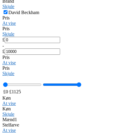
Brand
Skjule
David Beckham
Pris
At vise
Pris
Skjule
£
-
£
Pris
At vise
Pris
Skjule
£
0
£
1125
Køn
At vise
Køn
Skjule
Mænd
1
Stelfarve
At vise