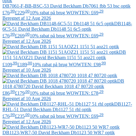
DB7061-F-BB-BSC-53
David Beckham
Db7061 fbb 53 bsc optik
.99
.00
.29
£76
£229
10% rabat på brug WOWTEN: £69
Beregnet af 12 Aug 2026
DB1148-
6C5-51
David Beckham
Db1148 51 6c5 optik
.99
.00
.29
£76
£269
10% rabat på brug WOWTEN: £69
Beregnet af 12 Aug 2026
DB
1151 51AOZ21
David Beckham
1151 51 aoz21 optik
.99
.00
.99
£109
£189
10% rabat på brug WOWTEN: £98
Beregnet af 10 Aug 2026
DB
1018 4780720
David Beckham
1018 47 80720 optik
.99
.00
.29
£86
£179
10% rabat på brug WOWTEN: £78
Beregnet af 10 Aug 2026
DB1127-
RHL-51
David Beckham
Db1127 51 rhl optik
.99
.00
.29
£76
£235
10% rabat på brug WOWTEN: £69
Beregnet af 12 Aug 2026
DB1123-WR7-50
David Beckham
Db1123 50 WR7 optik