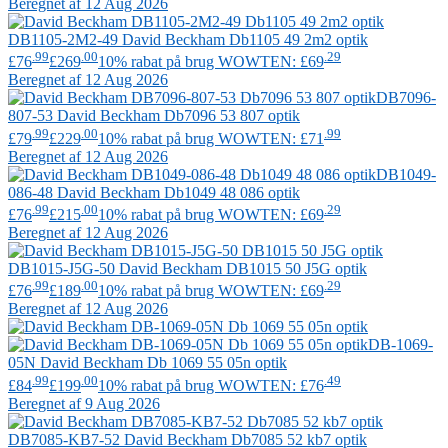
Beregnet af 12 Aug 2026
DB1105-2M2-49
David Beckham
Db1105 49 2m2 optik
.99
.00
.29
£76
£269
10% rabat på brug WOWTEN: £69
Beregnet af 12 Aug 2026
DB7096-
807-53
David Beckham
Db7096 53 807 optik
.99
.00
.99
£79
£229
10% rabat på brug WOWTEN: £71
Beregnet af 12 Aug 2026
DB1049-
086-48
David Beckham
Db1049 48 086 optik
.99
.00
.29
£76
£215
10% rabat på brug WOWTEN: £69
Beregnet af 12 Aug 2026
DB1015-J5G-50
David Beckham
DB1015 50 J5G optik
.99
.00
.29
£76
£189
10% rabat på brug WOWTEN: £69
Beregnet af 12 Aug 2026
DB-1069-
05N
David Beckham
Db 1069 55 05n optik
.99
.00
.49
£84
£199
10% rabat på brug WOWTEN: £76
Beregnet af 9 Aug 2026
DB7085-KB7-52
David Beckham
Db7085 52 kb7 optik