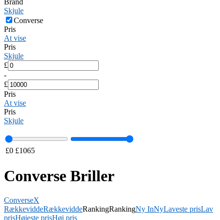
Brand
Skjule
Converse
Pris
At vise
Pris
Skjule
£
-
£
Pris
At vise
Pris
Skjule
£
0
£
1065
Converse Briller
Converse
X
Rækkevidde
Rækkevidde
Ranking
Ranking
Ny In
Ny
Laveste pris
Lav
pris
Højeste pris
Høj pris