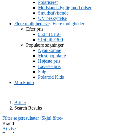
Polariseret
Modstandsdygtig mod ridser
Smudsafvisende
UV beskyttelse
Flere muligheder
>
<
Flere muligheder
Efter pris
£50 til £150
£150 til £300
Populære søgninger
Nyankomne
Mest populære
Højeste pris
Laveste pris
Salg
Polaroid Kids
Min konto
Briller
Search Results
Filter søgeresultater
+
Skjul filtre
-
Brand
At vise