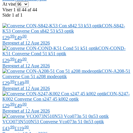
At vise
Viser 1 til 44 af 44
Side 1 af 1
CON-S842-
K53
Converse
Con s842 53 k53 optik
.99
.00
£29
£49
Beregnet af 12 Aug 2026
CON-COND-
K51
Converse
Cond 51 k51 optik
.99
.00
£29
£49
Beregnet af 12 Aug 2026
CON-A208-51
Converse
Con 51 a208 modeoptik
.99
.00
£29
£149
Beregnet af 12 Aug 2026
CON-S247-
K002
Converse
Con s247 45 k002 optik
.99
.00
£29
£49
Beregnet af 12 Aug 2026
VCO073N510N53
Converse
Vco073n 51 0n53 optik
.99
.00
£43
£119