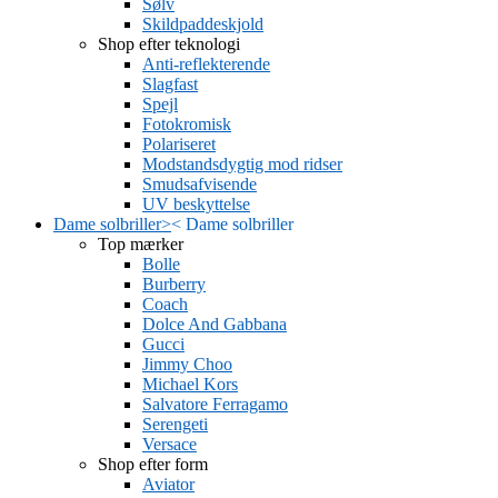
Sølv
Skildpaddeskjold
Shop efter teknologi
Anti-reflekterende
Slagfast
Spejl
Fotokromisk
Polariseret
Modstandsdygtig mod ridser
Smudsafvisende
UV beskyttelse
Dame solbriller
>
<
Dame solbriller
Top mærker
Bolle
Burberry
Coach
Dolce And Gabbana
Gucci
Jimmy Choo
Michael Kors
Salvatore Ferragamo
Serengeti
Versace
Shop efter form
Aviator