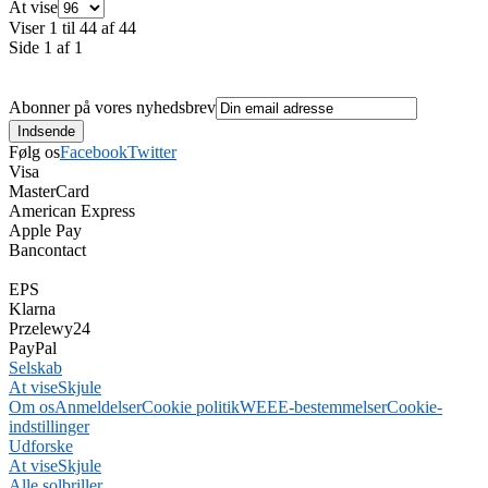
At vise
Viser 1 til 44 af 44
Side 1 af 1
Abonner på vores nyhedsbrev
Følg os
Facebook
Twitter
Visa
MasterCard
American Express
Apple Pay
Bancontact
EPS
Klarna
Przelewy24
PayPal
Selskab
At vise
Skjule
Om os
Anmeldelser
Cookie politik
WEEE-bestemmelser
Cookie-
indstillinger
Udforske
At vise
Skjule
Alle solbriller