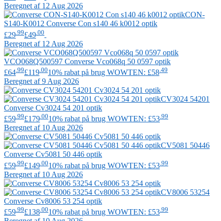
Beregnet af 12 Aug 2026
CON-
S140-K0012
Converse
Con s140 46 k0012 optik
.99
.00
£29
£49
Beregnet af 12 Aug 2026
VCO068Q500597
Converse
Vco068q 50 0597 optik
.99
.00
.49
£64
£119
10% rabat på brug WOWTEN: £58
Beregnet af 9 Aug 2026
CV3024 54201
Converse
Cv3024 54 201 optik
.99
.00
.99
£59
£179
10% rabat på brug WOWTEN: £53
Beregnet af 10 Aug 2026
CV5081 50446
Converse
Cv5081 50 446 optik
.99
.00
.99
£59
£149
10% rabat på brug WOWTEN: £53
Beregnet af 10 Aug 2026
CV8006 53254
Converse
Cv8006 53 254 optik
.99
.00
.99
£59
£138
10% rabat på brug WOWTEN: £53
Beregnet af 10 Aug 2026