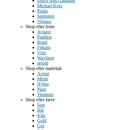
Dolce And Gabbana
Michael Kors
Prada
Serengeti
Versace
Shop efter form
Aviator
Panthos
Rund
Firkant
Visir
Wayfarer
skjold
Shop efter materiale
Acetat
Metal
Nylon
Plast
Titanium
Shop efter farve
Sort
Blå
Klar
Guld
Grå