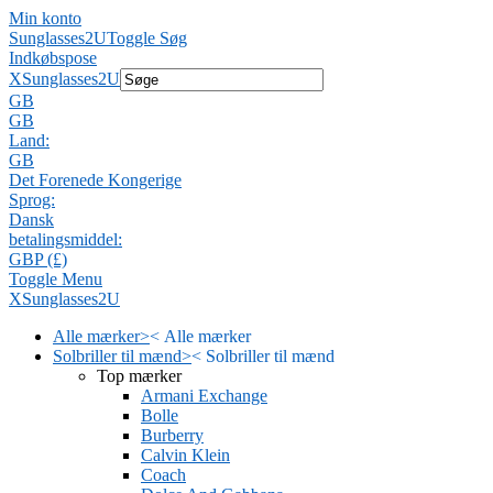
Min konto
Sunglasses2U
Toggle Søg
Indkøbspose
X
Sunglasses2U
GB
GB
Land:
GB
Det Forenede Kongerige
Sprog:
Dansk
betalingsmiddel:
GBP (£)
Toggle Menu
X
Sunglasses2U
Alle mærker
>
<
Alle mærker
Solbriller til mænd
>
<
Solbriller til mænd
Top mærker
Armani Exchange
Bolle
Burberry
Calvin Klein
Coach