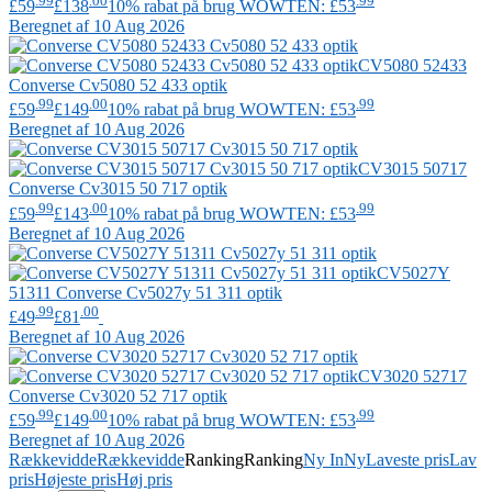
.99
.00
.99
£59
£138
10% rabat på brug WOWTEN: £53
Beregnet af 10 Aug 2026
CV5080 52433
Converse
Cv5080 52 433 optik
.99
.00
.99
£59
£149
10% rabat på brug WOWTEN: £53
Beregnet af 10 Aug 2026
CV3015 50717
Converse
Cv3015 50 717 optik
.99
.00
.99
£59
£143
10% rabat på brug WOWTEN: £53
Beregnet af 10 Aug 2026
CV5027Y
51311
Converse
Cv5027y 51 311 optik
.99
.00
£49
£81
Beregnet af 10 Aug 2026
CV3020 52717
Converse
Cv3020 52 717 optik
.99
.00
.99
£59
£149
10% rabat på brug WOWTEN: £53
Beregnet af 10 Aug 2026
Rækkevidde
Rækkevidde
Ranking
Ranking
Ny In
Ny
Laveste pris
Lav
pris
Højeste pris
Høj pris