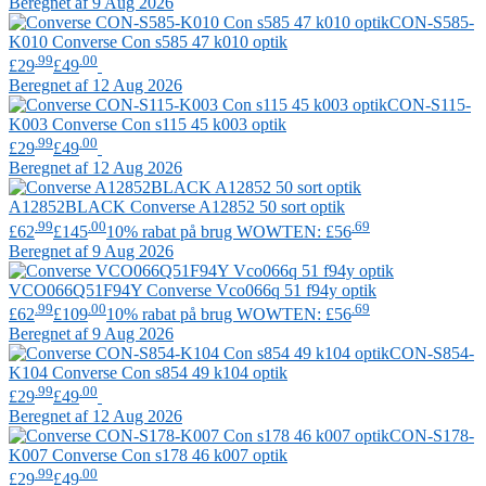
Beregnet af 9 Aug 2026
CON-S585-
K010
Converse
Con s585 47 k010 optik
.99
.00
£29
£49
Beregnet af 12 Aug 2026
CON-S115-
K003
Converse
Con s115 45 k003 optik
.99
.00
£29
£49
Beregnet af 12 Aug 2026
A12852BLACK
Converse
A12852 50 sort optik
.99
.00
.69
£62
£145
10% rabat på brug WOWTEN: £56
Beregnet af 9 Aug 2026
VCO066Q51F94Y
Converse
Vco066q 51 f94y optik
.99
.00
.69
£62
£109
10% rabat på brug WOWTEN: £56
Beregnet af 9 Aug 2026
CON-S854-
K104
Converse
Con s854 49 k104 optik
.99
.00
£29
£49
Beregnet af 12 Aug 2026
CON-S178-
K007
Converse
Con s178 46 k007 optik
.99
.00
£29
£49