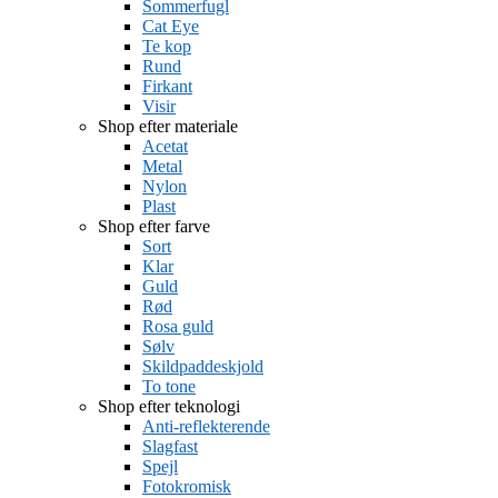
Sommerfugl
Cat Eye
Te kop
Rund
Firkant
Visir
Shop efter materiale
Acetat
Metal
Nylon
Plast
Shop efter farve
Sort
Klar
Guld
Rød
Rosa guld
Sølv
Skildpaddeskjold
To tone
Shop efter teknologi
Anti-reflekterende
Slagfast
Spejl
Fotokromisk