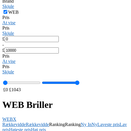
Brand
Skjule
WEB
Pris
At vise
Pris
Skjule
£
-
£
Pris
At vise
Pris
Skjule
£
0
£
1043
WEB Briller
WEB
X
Rækkevidde
Rækkevidde
Ranking
Ranking
Ny In
Ny
Laveste pris
Lav
pris
Højeste pris
Høj pris