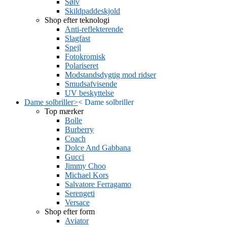
Sølv
Skildpaddeskjold
Shop efter teknologi
Anti-reflekterende
Slagfast
Spejl
Fotokromisk
Polariseret
Modstandsdygtig mod ridser
Smudsafvisende
UV beskyttelse
Dame solbriller
>
<
Dame solbriller
Top mærker
Bolle
Burberry
Coach
Dolce And Gabbana
Gucci
Jimmy Choo
Michael Kors
Salvatore Ferragamo
Serengeti
Versace
Shop efter form
Aviator