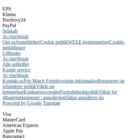
EPS
Klarna
Przelewy24
PayPal
Selskab
At vise
Skjule
Om os
Anmeldelser
Cookie politik
WEEE-bestemmelser
Cookie-
indstillinger
Udforske
At vise
Skjule
Alle solbriller
Kunde service
At vise
Skjule
Kontakt os
Pris Match Form
leverings information
Returnerer og
refunderer politik
Vilkår og
betingelser
Konkurrenceregler
Fortrolighedspolitik
Vilkår for
tilbagetrækningsret / annullering
Sådan annullerer du
Powered by Google Translate
Visa
MasterCard
American Express
Apple Pay
Bancontact