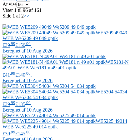
At vise
Viser 1 til 96 af 161
Side 1 af 2
>>
WE5209 49049
WEB
We5209 49 049 optik
.99
.00
£39
£150
Beregnet af 10 Aug 2026
WE5181-N
49A01
WEB
We5181 n 49 a01 optik
.99
.00
£41
£140
Beregnet af 10 Aug 2026
WE5304 54034
WEB
We5304 54 034 optik
.99
.00
£39
£135
Beregnet af 10 Aug 2026
WE5225 49014
WEB
We5225 49 014 optik
.99
.00
£39
£145
Beregnet af 10 Aug 2026