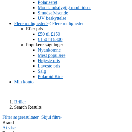
Polariseret
Modstandsdygtig mod ridser
Smudsafvisende
UV beskyttelse
Flere muligheder
>
<
Flere muligheder
Efter pris
£50 til £150
£150 til £300
Populære søgninger
Nyankomne
Mest populære
Højeste pris
Laveste pris
Salg
Polaroid Kids
Min konto
Briller
Search Results
Filter søgeresultater
+
Skjul filtre
-
Brand
At vise