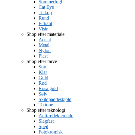
Sommerfugl
Cat Eye
Te kop
Rund
Firkant
Visir
Shop efter materiale
Acetat
Metal
Nylon
Plast
Shop efter farve
Sort
Klar
Guld
Rød
Rosa guld
Sølv
Skildpaddeskjold
To tone
Shop efter teknologi
Anti-reflekterende
Slagfast
Spejl
Fotokromisk