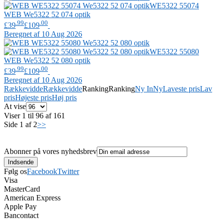
WE5322 55074
WEB
We5322 52 074 optik
.99
.00
£39
£109
Beregnet af 10 Aug 2026
WE5322 55080
WEB
We5322 52 080 optik
.99
.00
£39
£109
Beregnet af 10 Aug 2026
Rækkevidde
Rækkevidde
Ranking
Ranking
Ny In
Ny
Laveste pris
Lav
pris
Højeste pris
Høj pris
At vise
Viser 1 til 96 af 161
Side 1 af 2
>>
Abonner på vores nyhedsbrev
Følg os
Facebook
Twitter
Visa
MasterCard
American Express
Apple Pay
Bancontact