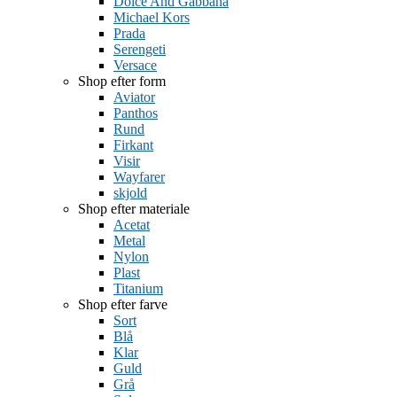
Dolce And Gabbana
Michael Kors
Prada
Serengeti
Versace
Shop efter form
Aviator
Panthos
Rund
Firkant
Visir
Wayfarer
skjold
Shop efter materiale
Acetat
Metal
Nylon
Plast
Titanium
Shop efter farve
Sort
Blå
Klar
Guld
Grå