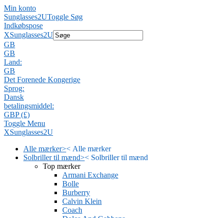
Min konto
Sunglasses2U
Toggle Søg
Indkøbspose
X
Sunglasses2U
GB
GB
Land:
GB
Det Forenede Kongerige
Sprog:
Dansk
betalingsmiddel:
GBP (£)
Toggle Menu
X
Sunglasses2U
Alle mærker
>
<
Alle mærker
Solbriller til mænd
>
<
Solbriller til mænd
Top mærker
Armani Exchange
Bolle
Burberry
Calvin Klein
Coach