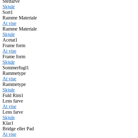
Stelfarve
Skjule
Sort
1
Ramme Materiale
At vise
Ramme Materiale
Skjule
Acetat
1
Frame form
At vise
Frame form
Skjule
Sommerfugl
1
Rammetype
At vise
Rammetype
Skjule
Fuld Rim
1
Lens farve
At vise
Lens farve
Skjule
Klar
1
Bridge eller Pad
At vise