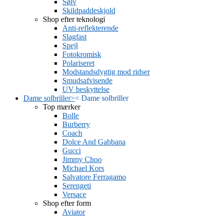
Sølv
Skildpaddeskjold
Shop efter teknologi
Anti-reflekterende
Slagfast
Spejl
Fotokromisk
Polariseret
Modstandsdygtig mod ridser
Smudsafvisende
UV beskyttelse
Dame solbriller
>
<
Dame solbriller
Top mærker
Bolle
Burberry
Coach
Dolce And Gabbana
Gucci
Jimmy Choo
Michael Kors
Salvatore Ferragamo
Serengeti
Versace
Shop efter form
Aviator