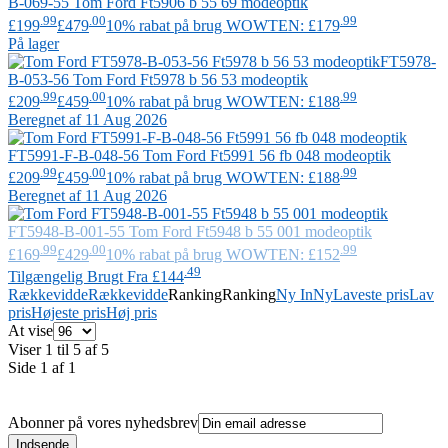
B-069-55
Tom Ford
Ft5906 b 55 69 modeoptik
.99
.00
.99
£199
£479
10% rabat på brug WOWTEN: £179
På lager
FT5978-
B-053-56
Tom Ford
Ft5978 b 56 53 modeoptik
.99
.00
.99
£209
£459
10% rabat på brug WOWTEN: £188
Beregnet af 11 Aug 2026
FT5991-F-B-048-56
Tom Ford
Ft5991 56 fb 048 modeoptik
.99
.00
.99
£209
£459
10% rabat på brug WOWTEN: £188
Beregnet af 11 Aug 2026
FT5948-B-001-55
Tom Ford
Ft5948 b 55 001 modeoptik
.99
.00
.99
£169
£429
10% rabat på brug WOWTEN: £152
.49
Tilgængelig Brugt Fra £144
Rækkevidde
Rækkevidde
Ranking
Ranking
Ny In
Ny
Laveste pris
Lav
pris
Højeste pris
Høj pris
At vise
Viser 1 til 5 af 5
Side 1 af 1
Abonner på vores nyhedsbrev