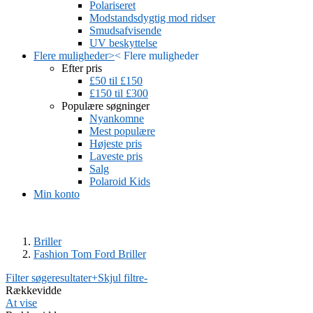
Polariseret
Modstandsdygtig mod ridser
Smudsafvisende
UV beskyttelse
Flere muligheder
>
<
Flere muligheder
Efter pris
£50 til £150
£150 til £300
Populære søgninger
Nyankomne
Mest populære
Højeste pris
Laveste pris
Salg
Polaroid Kids
Min konto
Briller
Fashion Tom Ford Briller
Filter søgeresultater
+
Skjul filtre
-
Rækkevidde
At vise