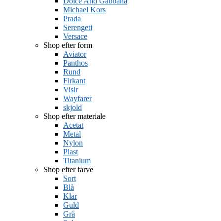
Dolce And Gabbana
Michael Kors
Prada
Serengeti
Versace
Shop efter form
Aviator
Panthos
Rund
Firkant
Visir
Wayfarer
skjold
Shop efter materiale
Acetat
Metal
Nylon
Plast
Titanium
Shop efter farve
Sort
Blå
Klar
Guld
Grå