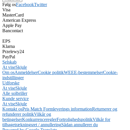
Følg os
Facebook
Twitter
Visa
MasterCard
American Express
Apple Pay
Bancontact
EPS
Klarna
Przelewy24
PayPal
Selskab
At vise
Skjule
Om os
Anmeldelser
Cookie politik
WEEE-bestemmelser
Cookie-
indstillinger
Udforske
At vise
Skjule
Alle solbriller
Kunde service
At vise
Skjule
Kontakt os
Pris Match Form
leverings information
Returnerer og
refunderer politik
Vilkår og
betingelser
Konkurrenceregler
Fortrolighedspolitik
Vilkår for
tilbagetrækningsret / annullering
Sådan annullerer du
Powered by Google Translate