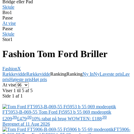
Bridge eller Pad
Skjule
Bro
1
Passe
At vise
Passe
Skjule
Stor
1
Fashion Tom Ford Briller
Fashion
X
Rækkevidde
Rækkevidde
Ranking
Ranking
Ny In
Ny
Laveste pris
Lav
pris
Højeste pris
Høj pris
At vise
Viser 1 til 5 af 5
Side 1 af 1
FT5953-B-069-55
Tom Ford
Ft5953 b 55 069 modeoptik
.99
.00
.99
£209
£479
10% rabat på brug WOWTEN: £188
Beregnet af 11 Aug 2026
FT5906-