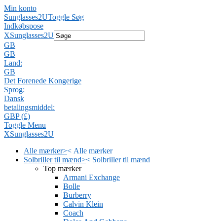
Min konto
Sunglasses2U
Toggle Søg
Indkøbspose
X
Sunglasses2U
GB
GB
Land:
GB
Det Forenede Kongerige
Sprog:
Dansk
betalingsmiddel:
GBP (£)
Toggle Menu
X
Sunglasses2U
Alle mærker
>
<
Alle mærker
Solbriller til mænd
>
<
Solbriller til mænd
Top mærker
Armani Exchange
Bolle
Burberry
Calvin Klein
Coach