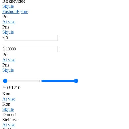
Rækkevidde
Skjule
Fashion
Fjerne
Pris
At vise
Pris
Skjule
£
-
£
Pris
At vise
Pris
Skjule
£
0
£
1210
Køn
At vise
Køn
Skjule
Damer
1
Stelfarve
At vise