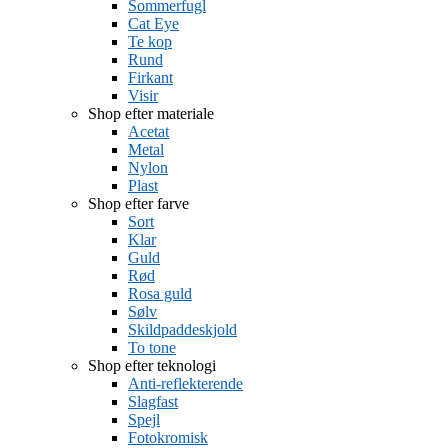
Sommerfugl
Cat Eye
Te kop
Rund
Firkant
Visir
Shop efter materiale
Acetat
Metal
Nylon
Plast
Shop efter farve
Sort
Klar
Guld
Rød
Rosa guld
Sølv
Skildpaddeskjold
To tone
Shop efter teknologi
Anti-reflekterende
Slagfast
Spejl
Fotokromisk