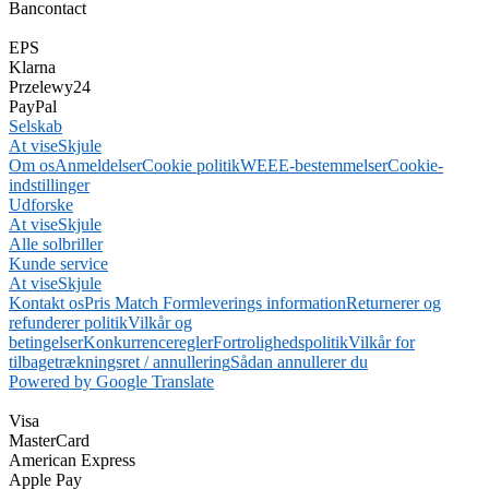
Bancontact
EPS
Klarna
Przelewy24
PayPal
Selskab
At vise
Skjule
Om os
Anmeldelser
Cookie politik
WEEE-bestemmelser
Cookie-
indstillinger
Udforske
At vise
Skjule
Alle solbriller
Kunde service
At vise
Skjule
Kontakt os
Pris Match Form
leverings information
Returnerer og
refunderer politik
Vilkår og
betingelser
Konkurrenceregler
Fortrolighedspolitik
Vilkår for
tilbagetrækningsret / annullering
Sådan annullerer du
Powered by Google Translate
Visa
MasterCard
American Express
Apple Pay