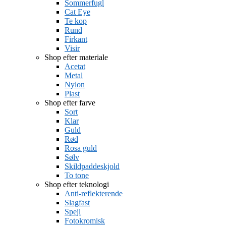
Sommerfugl
Cat Eye
Te kop
Rund
Firkant
Visir
Shop efter materiale
Acetat
Metal
Nylon
Plast
Shop efter farve
Sort
Klar
Guld
Rød
Rosa guld
Sølv
Skildpaddeskjold
To tone
Shop efter teknologi
Anti-reflekterende
Slagfast
Spejl
Fotokromisk