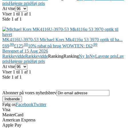
pris
Højeste pris
Høj pris
At vise
Viser 1 til 1 af 1
Side 1 af 1
MK4116U-3970-53
Michael Kors
Mk4116u 53 3970 optik til ha...
.99
.00
.99
£69
£125
10% rabat på brug WOWTEN: £62
Beregnet af 15 Aug 2026
Rækkevidde
Rækkevidde
Ranking
Ranking
Ny In
Ny
Laveste pris
Lav
pris
Højeste pris
Høj pris
At vise
Viser 1 til 1 af 1
Side 1 af 1
Abonner på vores nyhedsbrev
Følg os
Facebook
Twitter
Visa
MasterCard
American Express
Apple Pay