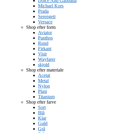
Dolce And Gabbana
Michael Kors
Prada
Serengeti
Versace
Shop efter form
Aviator
Panthos
Rund
Firkant
Visir
Wayfarer
skjold
Shop efter materiale
Acetat
Metal
Nylon
Plast
Titanium
Shop efter farve
Sort
Blå
Klar
Guld
Grå