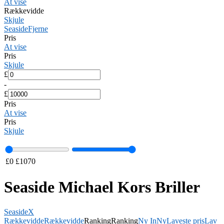
At vise
Rækkevidde
Skjule
Seaside
Fjerne
Pris
At vise
Pris
Skjule
£
-
£
Pris
At vise
Pris
Skjule
£
0
£
1070
Seaside Michael Kors Briller
Seaside
X
Rækkevidde
Rækkevidde
Ranking
Ranking
Ny In
Ny
Laveste pris
Lav