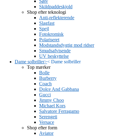
Sølv
Skildpaddeskjold
Shop efter teknologi
Anti-reflekterende
Slagfast
Spejl
Fotokromisk
Polariseret
Modstandsdygtig mod ridser
Smudsafvisende
UV beskyttelse
Dame solbriller
>
<
Dame solbriller
Top mærker
Bolle
Burberry
Coach
Dolce And Gabbana
Gucci
Jimmy Choo
Michael Kors
Salvatore Ferragamo
Serengeti
Versace
Shop efter form
Aviator