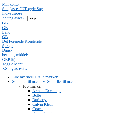
Min konto
Sunglasses2U
Toggle Søg
Indkøbspose
X
Sunglasses2U
GB
GB
Land:
GB
Det Forenede Kongerige
Sprog:
Dansk
betalingsmiddel:
GBP (£)
Toggle Menu
X
Sunglasses2U
Alle mærker
>
<
Alle mærker
Solbriller til mænd
>
<
Solbriller til mænd
Top mærker
Armani Exchange
Bolle
Burberry
Calvin Klein
Coach