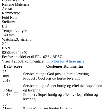
Ramme Materiale
Acetat
Rammetype
Fuld Rim
Stelfarve
Blå
Temple Længde
140 mm
Watches2U-garanti
2 år
EAN
8056597745840
Feefo
Anmeldelser til PR-10ZS-18D5Z1
Viser 4 af 601 kommentarer.
Klik her for at læse mere.
Dato
score
Customer Kommentar
25
Service rating : God pris og hurtig levering
July
+
+
Product : God pris og hurtig levering
2018
Service rating : Super hurtig og effektiv ekspedition
8 May
og levering
+
+
2018
Product : Super hurtig og effektiv ekspedition og
levering
30
March
Bedst på pris og hurtigt levering