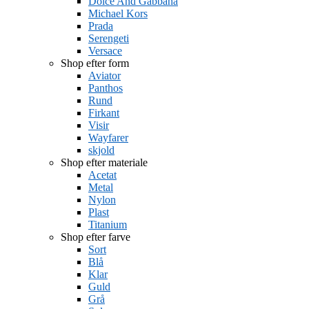
Dolce And Gabbana
Michael Kors
Prada
Serengeti
Versace
Shop efter form
Aviator
Panthos
Rund
Firkant
Visir
Wayfarer
skjold
Shop efter materiale
Acetat
Metal
Nylon
Plast
Titanium
Shop efter farve
Sort
Blå
Klar
Guld
Grå