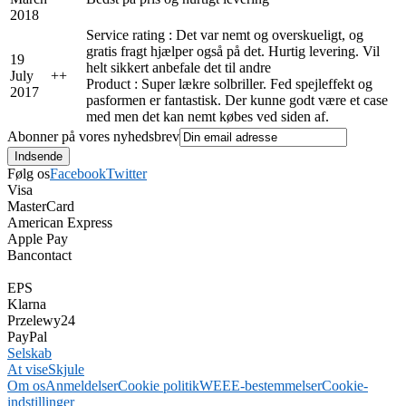
2018
Service rating : Det var nemt og overskueligt, og
gratis fragt hjælper også på det. Hurtig levering. Vil
19
helt sikkert anbefale det til andre
July
+
+
Product : Super lækre solbriller. Fed spejleffekt og
2017
pasformen er fantastisk. Der kunne godt være et case
med men det kan nemt købes ved siden af.
Abonner på vores nyhedsbrev
Følg os
Facebook
Twitter
Visa
MasterCard
American Express
Apple Pay
Bancontact
EPS
Klarna
Przelewy24
PayPal
Selskab
At vise
Skjule
Om os
Anmeldelser
Cookie politik
WEEE-bestemmelser
Cookie-
indstillinger