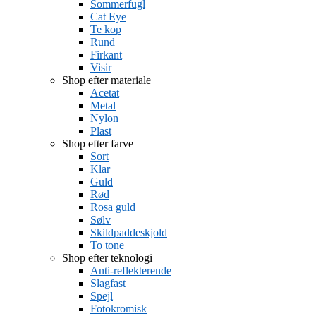
Sommerfugl
Cat Eye
Te kop
Rund
Firkant
Visir
Shop efter materiale
Acetat
Metal
Nylon
Plast
Shop efter farve
Sort
Klar
Guld
Rød
Rosa guld
Sølv
Skildpaddeskjold
To tone
Shop efter teknologi
Anti-reflekterende
Slagfast
Spejl
Fotokromisk