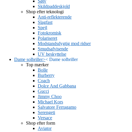
Sølv
Skildpaddeskjold
Shop efter teknologi
Anti-reflekterende
Slagfast
Spejl
Fotokromisk
Polariseret
Modstandsdygtig mod ridser
Smudsafvisende
UV beskyttelse
Dame solbriller
>
<
Dame solbriller
Top mærker
Bolle
Burberry
Coach
Dolce And Gabbana
Gucci
Jimmy Choo
Michael Kors
Salvatore Ferragamo
Serengeti
Versace
Shop efter form
Aviator