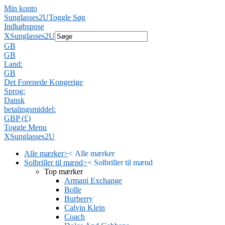
Min konto
Sunglasses2U
Toggle Søg
Indkøbspose
X
Sunglasses2U
GB
GB
Land:
GB
Det Forenede Kongerige
Sprog:
Dansk
betalingsmiddel:
GBP (£)
Toggle Menu
X
Sunglasses2U
Alle mærker
>
<
Alle mærker
Solbriller til mænd
>
<
Solbriller til mænd
Top mærker
Armani Exchange
Bolle
Burberry
Calvin Klein
Coach