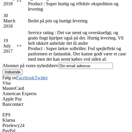
+
+
2018
Product : Super hurtig og effektiv ekspedition og
levering
30
March
Bedst på pris og hurtigt levering
2018
Service rating : Det var nemt og overskueligt, og
gratis fragt hjælper også på det. Hurtig levering. Vil
19
helt sikkert anbefale det til andre
July
+
+
Product : Super lækre solbriller. Fed spejleffekt og
2017
pasformen er fantastisk. Der kunne godt være et case
med men det kan nemt købes ved siden af.
Abonner på vores nyhedsbrev
Følg os
Facebook
Twitter
Visa
MasterCard
American Express
Apple Pay
Bancontact
EPS
Klarna
Przelewy24
PayPal