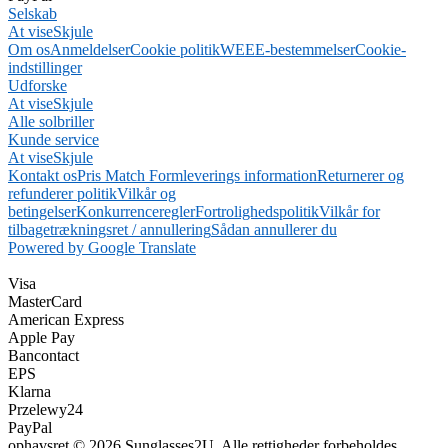
Selskab
At vise
Skjule
Om os
Anmeldelser
Cookie politik
WEEE-bestemmelser
Cookie-
indstillinger
Udforske
At vise
Skjule
Alle solbriller
Kunde service
At vise
Skjule
Kontakt os
Pris Match Form
leverings information
Returnerer og
refunderer politik
Vilkår og
betingelser
Konkurrenceregler
Fortrolighedspolitik
Vilkår for
tilbagetrækningsret / annullering
Sådan annullerer du
Powered by Google Translate
Visa
MasterCard
American Express
Apple Pay
Bancontact
EPS
Klarna
Przelewy24
PayPal
ophavsret © 2026 Sunglasses2U. Alle rettigheder forbeholdes.