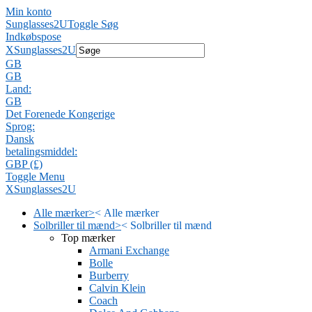
Min konto
Sunglasses2U
Toggle Søg
Indkøbspose
X
Sunglasses2U
GB
GB
Land:
GB
Det Forenede Kongerige
Sprog:
Dansk
betalingsmiddel:
GBP (£)
Toggle Menu
X
Sunglasses2U
Alle mærker
>
<
Alle mærker
Solbriller til mænd
>
<
Solbriller til mænd
Top mærker
Armani Exchange
Bolle
Burberry
Calvin Klein
Coach