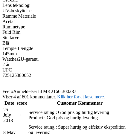
Lens teknologi
UV-beskyttelse
Ramme Materiale
Acetat
Rammetype
Fuld Rim
Stelfarve
Blå
Temple Længde
145mm
Watches2U-garanti
2 år
UPC
725125380652
Feefo
Anmeldelser til MK2166-300287
Viser 4 af 601 kommentarer.
Klik her for at læse mere.
Dato
score
Customer Kommentar
25
Service rating : God pris og hurtig levering
July
+
+
Product : God pris og hurtig levering
2018
Service rating : Super hurtig og effektiv ekspedition
8 May
og levering