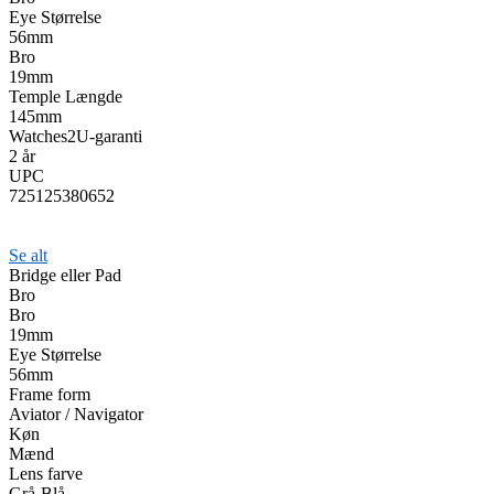
Eye Størrelse
56mm
Bro
19mm
Temple Længde
145mm
Watches2U-garanti
2 år
UPC
725125380652
Se alt
Bridge eller Pad
Bro
Bro
19mm
Eye Størrelse
56mm
Frame form
Aviator / Navigator
Køn
Mænd
Lens farve
Grå-Blå