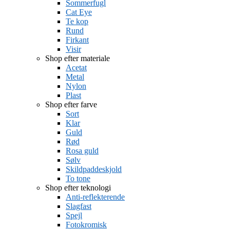
Sommerfugl
Cat Eye
Te kop
Rund
Firkant
Visir
Shop efter materiale
Acetat
Metal
Nylon
Plast
Shop efter farve
Sort
Klar
Guld
Rød
Rosa guld
Sølv
Skildpaddeskjold
To tone
Shop efter teknologi
Anti-reflekterende
Slagfast
Spejl
Fotokromisk