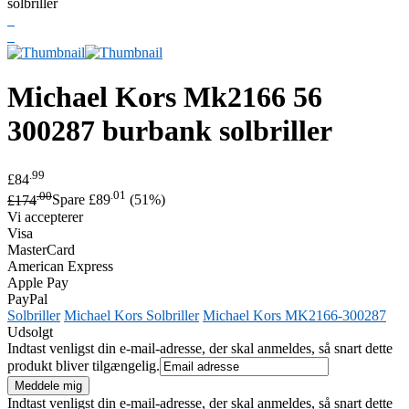
Michael Kors
Mk2166 56
300287 burbank solbriller
.99
£84
.00
.01
£174
Spare £89
(51%)
Vi accepterer
Visa
MasterCard
American Express
Apple Pay
PayPal
Solbriller
Michael Kors Solbriller
Michael Kors MK2166-300287
Udsolgt
Indtast venligst din e-mail-adresse, der skal anmeldes, så snart dette
produkt bliver tilgængelig.
Indtast venligst din e-mail-adresse, der skal anmeldes, så snart dette