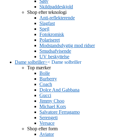
Sølv
Skildpaddeskjold
Shop efter teknologi
Anti-reflekterende
Slagfast
Spejl
Fotokromisk
Polariseret
Modstandsdygtig mod ridser
Smudsafvisende
UV beskyttelse
Dame solbriller
>
<
Dame solbriller
Top mærker
Bolle
Burberry
Coach
Dolce And Gabbana
Gucci
Jimmy Choo
Michael Kors
Salvatore Ferragamo
Serengeti
Versace
Shop efter form
Aviator