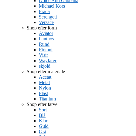
Dolce And Gabbana
Michael Kors
Prada
Serengeti
Versace
Shop efter form
Aviator
Panthos
Rund
Firkant
Visir
Wayfarer
skjold
Shop efter materiale
Acetat
Metal
Nylon
Plast
Titanium
Shop efter farve
Sort
Blå
Klar
Guld
Grå