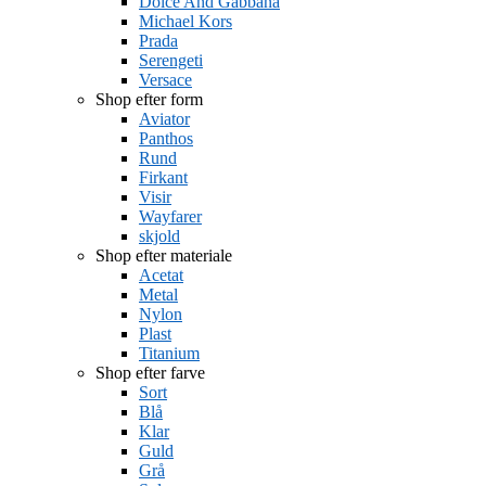
Dolce And Gabbana
Michael Kors
Prada
Serengeti
Versace
Shop efter form
Aviator
Panthos
Rund
Firkant
Visir
Wayfarer
skjold
Shop efter materiale
Acetat
Metal
Nylon
Plast
Titanium
Shop efter farve
Sort
Blå
Klar
Guld
Grå