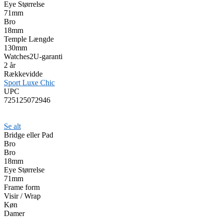
Eye Størrelse
71mm
Bro
18mm
Temple Længde
130mm
Watches2U-garanti
2 år
Rækkevidde
Sport Luxe Chic
UPC
725125072946
Se alt
Bridge eller Pad
Bro
Bro
18mm
Eye Størrelse
71mm
Frame form
Visir / Wrap
Køn
Damer