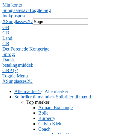
Min konto
Sunglasses2U
Toggle Søg
Indkøbspose
X
Sunglasses2U
GB
GB
Land:
GB
Det Forenede Kongerige
Sprog:
Dansk
betalingsmiddel:
GBP (£)
Toggle Menu
X
Sunglasses2U
Alle mærker
>
<
Alle mærker
Solbriller til mænd
>
<
Solbriller til mænd
Top mærker
Armani Exchange
Bolle
Burberry
Calvin Klein
Coach