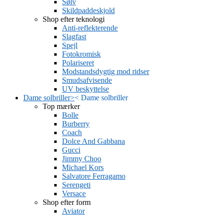
Sølv
Skildpaddeskjold
Shop efter teknologi
Anti-reflekterende
Slagfast
Spejl
Fotokromisk
Polariseret
Modstandsdygtig mod ridser
Smudsafvisende
UV beskyttelse
Dame solbriller
>
<
Dame solbriller
Top mærker
Bolle
Burberry
Coach
Dolce And Gabbana
Gucci
Jimmy Choo
Michael Kors
Salvatore Ferragamo
Serengeti
Versace
Shop efter form
Aviator