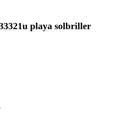
3321u playa solbriller
.