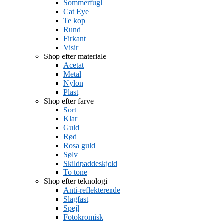
Sommerfugl
Cat Eye
Te kop
Rund
Firkant
Visir
Shop efter materiale
Acetat
Metal
Nylon
Plast
Shop efter farve
Sort
Klar
Guld
Rød
Rosa guld
Sølv
Skildpaddeskjold
To tone
Shop efter teknologi
Anti-reflekterende
Slagfast
Spejl
Fotokromisk