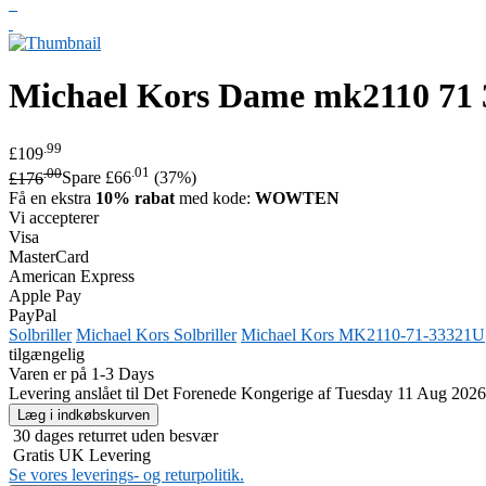
Michael Kors
Dame mk2110 71 3
.99
£109
.00
.01
£176
Spare £66
(37%)
Få en ekstra
10% rabat
med kode:
WOWTEN
Vi accepterer
Visa
MasterCard
American Express
Apple Pay
PayPal
Solbriller
Michael Kors Solbriller
Michael Kors MK2110-71-33321U
tilgængelig
Varen er på 1-3 Days
Levering anslået til Det Forenede Kongerige af Tuesday 11 Aug 2026
30 dages returret uden besvær
Gratis UK Levering
Se vores leverings- og returpolitik.