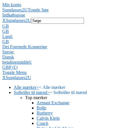
Min konto
Sunglasses2U
Toggle Søg
Indkøbspose
X
Sunglasses2U
GB
GB
Land:
GB
Det Forenede Kongerige
Sprog:
Dansk
betalingsmiddel:
GBP (£)
Toggle Menu
X
Sunglasses2U
Alle mærker
>
<
Alle mærker
Solbriller til mænd
>
<
Solbriller til mænd
Top mærker
Armani Exchange
Bolle
Burberry
Calvin Klein
Coach