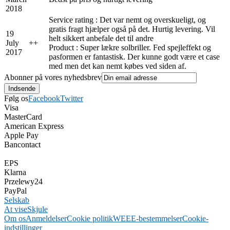
2018
Service rating : Det var nemt og overskueligt, og
gratis fragt hjælper også på det. Hurtig levering. Vil
19
helt sikkert anbefale det til andre
July
+
+
Product : Super lækre solbriller. Fed spejleffekt og
2017
pasformen er fantastisk. Der kunne godt være et case
med men det kan nemt købes ved siden af.
Abonner på vores nyhedsbrev
Følg os
Facebook
Twitter
Visa
MasterCard
American Express
Apple Pay
Bancontact
EPS
Klarna
Przelewy24
PayPal
Selskab
At vise
Skjule
Om os
Anmeldelser
Cookie politik
WEEE-bestemmelser
Cookie-
indstillinger