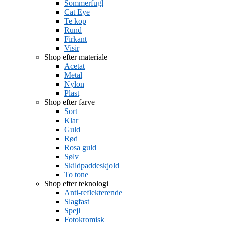
Sommerfugl
Cat Eye
Te kop
Rund
Firkant
Visir
Shop efter materiale
Acetat
Metal
Nylon
Plast
Shop efter farve
Sort
Klar
Guld
Rød
Rosa guld
Sølv
Skildpaddeskjold
To tone
Shop efter teknologi
Anti-reflekterende
Slagfast
Spejl
Fotokromisk