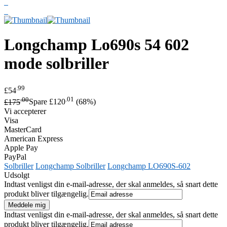
Longchamp
Lo690s 54 602
mode solbriller
.99
£54
.00
.01
£175
Spare £120
(68%)
Vi accepterer
Visa
MasterCard
American Express
Apple Pay
PayPal
Solbriller
Longchamp Solbriller
Longchamp LO690S-602
Udsolgt
Indtast venligst din e-mail-adresse, der skal anmeldes, så snart dette
produkt bliver tilgængelig.
Indtast venligst din e-mail-adresse, der skal anmeldes, så snart dette
produkt bliver tilgængelig.