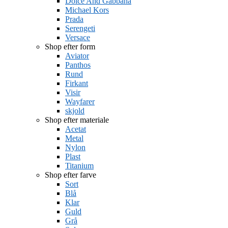
Dolce And Gabbana
Michael Kors
Prada
Serengeti
Versace
Shop efter form
Aviator
Panthos
Rund
Firkant
Visir
Wayfarer
skjold
Shop efter materiale
Acetat
Metal
Nylon
Plast
Titanium
Shop efter farve
Sort
Blå
Klar
Guld
Grå