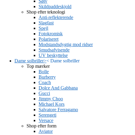
Sølv
Skildpaddeskjold
Shop efter teknologi
Anti-reflekterende
Slagfast
Spejl
Fotokromisk
Polariseret
Modstandsdygtig mod ridser
Smudsafvisende
UV beskyttelse
Dame solbriller
>
<
Dame solbriller
Top mærker
Bolle
Burberry
Coach
Dolce And Gabbana
Gucci
Jimmy Choo
Michael Kors
Salvatore Ferragamo
Serengeti
Versace
Shop efter form
Aviator