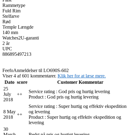
Rammetype
Fuld Rim
Stelfarve
Rød
Temple Længde
140 mm
Watches2U-garanti
2 år
UPC
886895497213
Feefo
Anmeldelser til LO690S-602
Viser 4 af 601 kommentarer.
Klik her for at læse mere.
Dato
score
Customer Kommentar
25
Service rating : God pris og hurtig levering
July
+
+
Product : God pris og hurtig levering
2018
Service rating : Super hurtig og effektiv ekspedition
8 May
og levering
+
+
2018
Product : Super hurtig og effektiv ekspedition og
levering
30
March
Bedst på pris og hurtigt levering