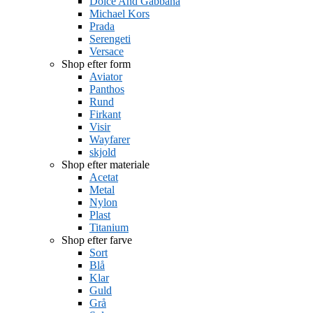
Dolce And Gabbana
Michael Kors
Prada
Serengeti
Versace
Shop efter form
Aviator
Panthos
Rund
Firkant
Visir
Wayfarer
skjold
Shop efter materiale
Acetat
Metal
Nylon
Plast
Titanium
Shop efter farve
Sort
Blå
Klar
Guld
Grå