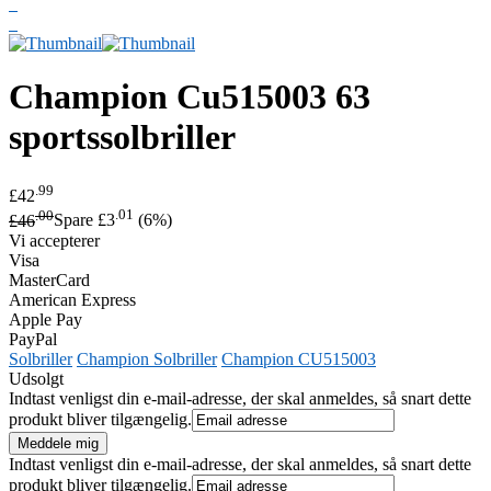
Champion
Cu515003 63
sportssolbriller
.99
£42
.00
.01
£46
Spare £3
(6%)
Vi accepterer
Visa
MasterCard
American Express
Apple Pay
PayPal
Solbriller
Champion Solbriller
Champion CU515003
Udsolgt
Indtast venligst din e-mail-adresse, der skal anmeldes, så snart dette
produkt bliver tilgængelig.
Indtast venligst din e-mail-adresse, der skal anmeldes, så snart dette
produkt bliver tilgængelig.