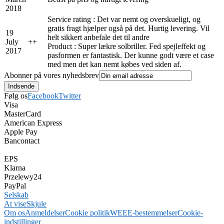
2018
Service rating : Det var nemt og overskueligt, og
gratis fragt hjælper også på det. Hurtig levering. Vil
19
helt sikkert anbefale det til andre
July
+
+
Product : Super lækre solbriller. Fed spejleffekt og
2017
pasformen er fantastisk. Der kunne godt være et case
med men det kan nemt købes ved siden af.
Abonner på vores nyhedsbrev
Følg os
Facebook
Twitter
Visa
MasterCard
American Express
Apple Pay
Bancontact
EPS
Klarna
Przelewy24
PayPal
Selskab
At vise
Skjule
Om os
Anmeldelser
Cookie politik
WEEE-bestemmelser
Cookie-
indstillinger