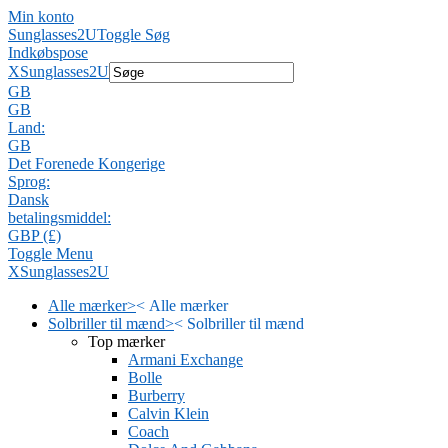
Min konto
Sunglasses2U
Toggle Søg
Indkøbspose
X
Sunglasses2U
GB
GB
Land:
GB
Det Forenede Kongerige
Sprog:
Dansk
betalingsmiddel:
GBP (£)
Toggle Menu
X
Sunglasses2U
Alle mærker
>
<
Alle mærker
Solbriller til mænd
>
<
Solbriller til mænd
Top mærker
Armani Exchange
Bolle
Burberry
Calvin Klein
Coach