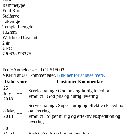
Rammetype
Fuld Rim
Stelfarve
Takvinge
Temple Længde
132mm
Watches2U-garanti
2 år
UPC
730638376375
Feefo
Anmeldelser til CU515003
Viser 4 af 601 kommentarer.
Klik her for at læse mere.
Dato
score
Customer Kommentar
25
Service rating : God pris og hurtig levering
July
+
+
Product : God pris og hurtig levering
2018
Service rating : Super hurtig og effektiv ekspedition
8 May
og levering
+
+
2018
Product : Super hurtig og effektiv ekspedition og
levering
30
March
Bedst på pris og hurtigt levering