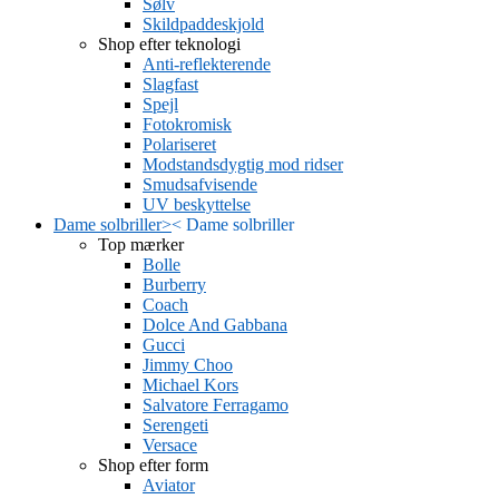
Sølv
Skildpaddeskjold
Shop efter teknologi
Anti-reflekterende
Slagfast
Spejl
Fotokromisk
Polariseret
Modstandsdygtig mod ridser
Smudsafvisende
UV beskyttelse
Dame solbriller
>
<
Dame solbriller
Top mærker
Bolle
Burberry
Coach
Dolce And Gabbana
Gucci
Jimmy Choo
Michael Kors
Salvatore Ferragamo
Serengeti
Versace
Shop efter form
Aviator