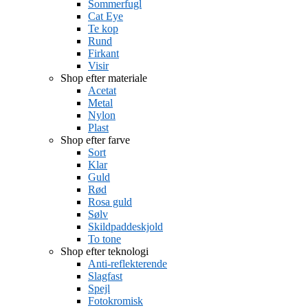
Sommerfugl
Cat Eye
Te kop
Rund
Firkant
Visir
Shop efter materiale
Acetat
Metal
Nylon
Plast
Shop efter farve
Sort
Klar
Guld
Rød
Rosa guld
Sølv
Skildpaddeskjold
To tone
Shop efter teknologi
Anti-reflekterende
Slagfast
Spejl
Fotokromisk