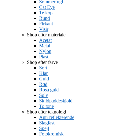
Sommerfugl
Cat Eye
Te kop
Rund
Firkant
Visir
Shop efter materiale
Acetat
Metal
Nylon
Plast
Shop efter farve
Sort
Klar
Guld
Rød
Rosa guld
Sølv
Skildpaddeskjold
To tone
Shop efter teknologi
Anti-reflekterende
Slagfast
Spejl
Fotokromisk