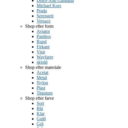
Dolce And Gabbana
Michael Kors
Prada
Serengeti
Versace
Shop efter form
Aviator
Panthos
Rund
Firkant
Visir
Wayfarer
skjold
Shop efter materiale
Acetat
Metal
Nylon
Plast
Titanium
Shop efter farve
Sort
Blå
Klar
Guld
Grå