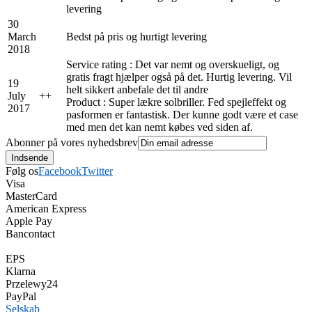
levering
30
March
Bedst på pris og hurtigt levering
2018
Service rating : Det var nemt og overskueligt, og
gratis fragt hjælper også på det. Hurtig levering. Vil
19
helt sikkert anbefale det til andre
July
+
+
Product : Super lækre solbriller. Fed spejleffekt og
2017
pasformen er fantastisk. Der kunne godt være et case
med men det kan nemt købes ved siden af.
Abonner på vores nyhedsbrev
Følg os
Facebook
Twitter
Visa
MasterCard
American Express
Apple Pay
Bancontact
EPS
Klarna
Przelewy24
PayPal
Selskab