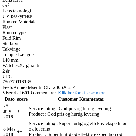
Grå
Lens teknologi
UV-beskyttelse
Ramme Materiale
Plast
Rammetype
Fuld Rim
Stelfarve
Takvinge
Temple Længde
140 mm
Watches2U-garanti
2 år
UPC
750779116135
Feefo
Anmeldelser til CK1236SA-214
Viser 4 af 601 kommentarer.
Klik her for at læse mere.
Dato
score
Customer Kommentar
25
Service rating : God pris og hurtig levering
July
+
+
Product : God pris og hurtig levering
2018
Service rating : Super hurtig og effektiv ekspedition
8 May
og levering
+
+
2018
Product : Super hurtig og effektiv ekspedition og