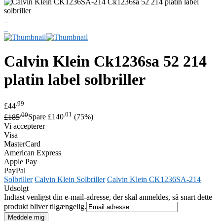
Calvin Klein
Ck1236sa 52 214
platin label solbriller
.99
£44
.00
.01
£185
Spare £140
(75%)
Vi accepterer
Visa
MasterCard
American Express
Apple Pay
PayPal
Solbriller
Calvin Klein Solbriller
Calvin Klein CK1236SA-214
Udsolgt
Indtast venligst din e-mail-adresse, der skal anmeldes, så snart dette
produkt bliver tilgængelig.