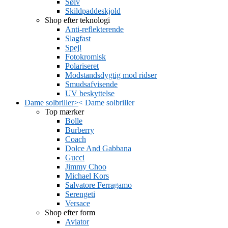
Sølv
Skildpaddeskjold
Shop efter teknologi
Anti-reflekterende
Slagfast
Spejl
Fotokromisk
Polariseret
Modstandsdygtig mod ridser
Smudsafvisende
UV beskyttelse
Dame solbriller
>
<
Dame solbriller
Top mærker
Bolle
Burberry
Coach
Dolce And Gabbana
Gucci
Jimmy Choo
Michael Kors
Salvatore Ferragamo
Serengeti
Versace
Shop efter form
Aviator