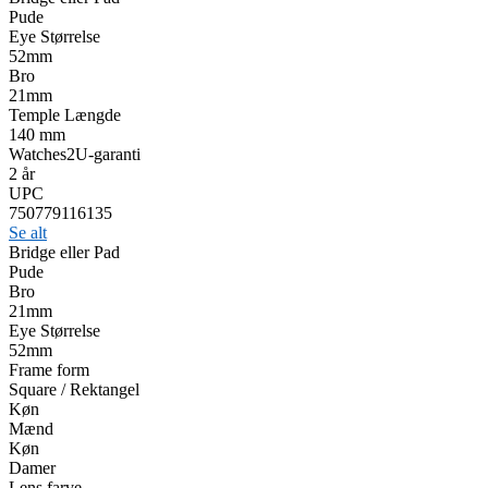
Pude
Eye Størrelse
52mm
Bro
21mm
Temple Længde
140 mm
Watches2U-garanti
2 år
UPC
750779116135
Se alt
Bridge eller Pad
Pude
Bro
21mm
Eye Størrelse
52mm
Frame form
Square / Rektangel
Køn
Mænd
Køn
Damer
Lens farve