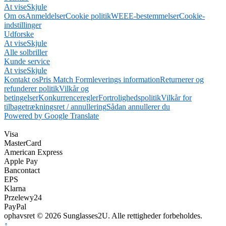
At vise
Skjule
Om os
Anmeldelser
Cookie politik
WEEE-bestemmelser
Cookie-
indstillinger
Udforske
At vise
Skjule
Alle solbriller
Kunde service
At vise
Skjule
Kontakt os
Pris Match Form
leverings information
Returnerer og
refunderer politik
Vilkår og
betingelser
Konkurrenceregler
Fortrolighedspolitik
Vilkår for
tilbagetrækningsret / annullering
Sådan annullerer du
Powered by Google Translate
Visa
MasterCard
American Express
Apple Pay
Bancontact
EPS
Klarna
Przelewy24
PayPal
ophavsret © 2026 Sunglasses2U. Alle rettigheder forbeholdes.
↑