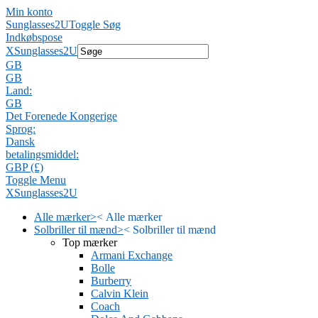
Min konto
Sunglasses2U
Toggle Søg
Indkøbspose
X
Sunglasses2U
GB
GB
Land:
GB
Det Forenede Kongerige
Sprog:
Dansk
betalingsmiddel:
GBP (£)
Toggle Menu
X
Sunglasses2U
Alle mærker
>
<
Alle mærker
Solbriller til mænd
>
<
Solbriller til mænd
Top mærker
Armani Exchange
Bolle
Burberry
Calvin Klein
Coach