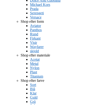
Dolce And Gabbana
Michael Kors
Prada
Serengeti
Versace
Shop efter form
Aviator
Panthos
Rund
Firkant
Visir
Wayfarer
skjold
Shop efter materiale
Acetat
Metal
Nylon
Plast
Titanium
Shop efter farve
Sort
Blå
Klar
Guld
Grå