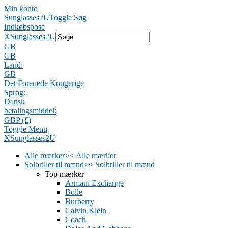
Min konto
Sunglasses2U
Toggle Søg
Indkøbspose
X
Sunglasses2U
GB
GB
Land:
GB
Det Forenede Kongerige
Sprog:
Dansk
betalingsmiddel:
GBP (£)
Toggle Menu
X
Sunglasses2U
Alle mærker
>
<
Alle mærker
Solbriller til mænd
>
<
Solbriller til mænd
Top mærker
Armani Exchange
Bolle
Burberry
Calvin Klein
Coach