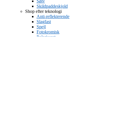
Sølv
Skildpaddeskjold
Shop efter teknologi
Anti-reflekterende
Slagfast
Spejl
Fotokromisk
Polariseret
Modstandsdygtig mod ridser
Smudsafvisende
UV beskyttelse
Dame solbriller
>
<
Dame solbriller
Top mærker
Bolle
Burberry
Coach
Dolce And Gabbana
Gucci
Jimmy Choo
Michael Kors
Salvatore Ferragamo
Serengeti
Versace
Shop efter form
Aviator