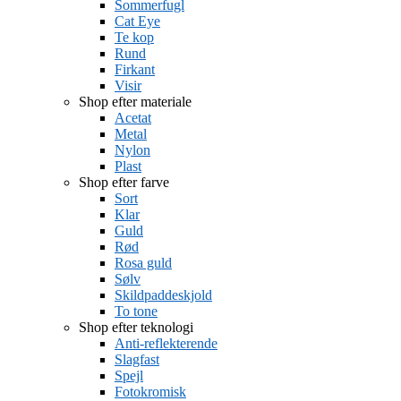
Sommerfugl
Cat Eye
Te kop
Rund
Firkant
Visir
Shop efter materiale
Acetat
Metal
Nylon
Plast
Shop efter farve
Sort
Klar
Guld
Rød
Rosa guld
Sølv
Skildpaddeskjold
To tone
Shop efter teknologi
Anti-reflekterende
Slagfast
Spejl
Fotokromisk