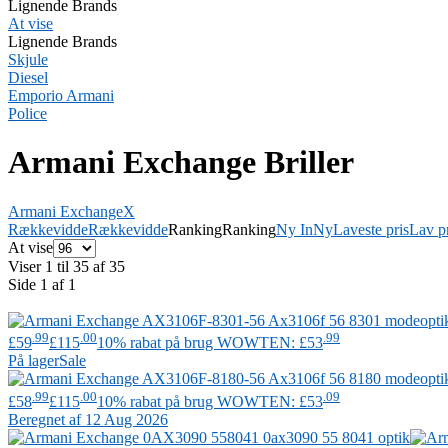
Lignende Brands
At vise
Lignende Brands
Skjule
Diesel
Emporio Armani
Police
Armani Exchange Briller
Armani Exchange
X
Rækkevidde
Rækkevidde
Ranking
Ranking
Ny In
Ny
Laveste pris
Lav pr
At vise
Viser 1 til 35 af 35
Side 1 af 1
.99
.00
.99
£59
£115
10% rabat på brug WOWTEN: £53
På lager
Sale
.99
.00
.09
£58
£115
10% rabat på brug WOWTEN: £53
Beregnet af 12 Aug 2026