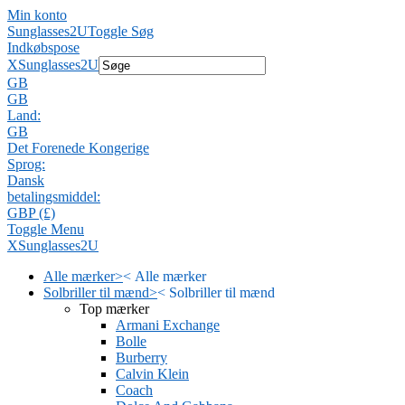
Min konto
Sunglasses2U
Toggle Søg
Indkøbspose
X
Sunglasses2U
GB
GB
Land:
GB
Det Forenede Kongerige
Sprog:
Dansk
betalingsmiddel:
GBP (£)
Toggle Menu
X
Sunglasses2U
Alle mærker
>
<
Alle mærker
Solbriller til mænd
>
<
Solbriller til mænd
Top mærker
Armani Exchange
Bolle
Burberry
Calvin Klein
Coach