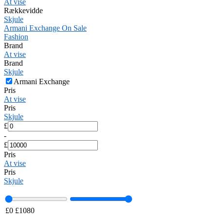
At vise
Rækkevidde
Skjule
Armani Exchange On Sale
Fashion
Brand
At vise
Brand
Skjule
Armani Exchange
Pris
At vise
Pris
Skjule
£
-
£
Pris
At vise
Pris
Skjule
£
0
£
1080