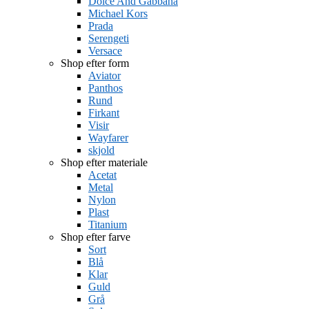
Dolce And Gabbana
Michael Kors
Prada
Serengeti
Versace
Shop efter form
Aviator
Panthos
Rund
Firkant
Visir
Wayfarer
skjold
Shop efter materiale
Acetat
Metal
Nylon
Plast
Titanium
Shop efter farve
Sort
Blå
Klar
Guld
Grå