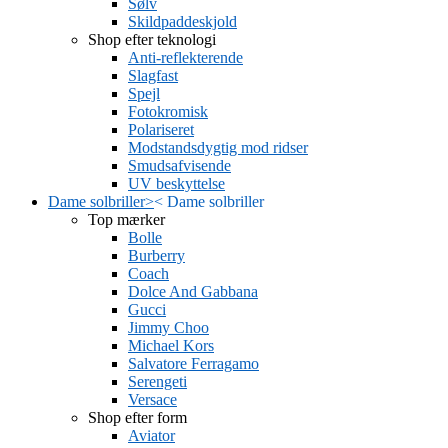
Sølv
Skildpaddeskjold
Shop efter teknologi
Anti-reflekterende
Slagfast
Spejl
Fotokromisk
Polariseret
Modstandsdygtig mod ridser
Smudsafvisende
UV beskyttelse
Dame solbriller
>
<
Dame solbriller
Top mærker
Bolle
Burberry
Coach
Dolce And Gabbana
Gucci
Jimmy Choo
Michael Kors
Salvatore Ferragamo
Serengeti
Versace
Shop efter form
Aviator