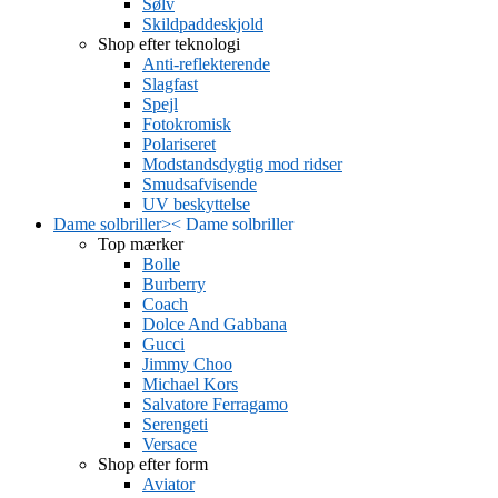
Sølv
Skildpaddeskjold
Shop efter teknologi
Anti-reflekterende
Slagfast
Spejl
Fotokromisk
Polariseret
Modstandsdygtig mod ridser
Smudsafvisende
UV beskyttelse
Dame solbriller
>
<
Dame solbriller
Top mærker
Bolle
Burberry
Coach
Dolce And Gabbana
Gucci
Jimmy Choo
Michael Kors
Salvatore Ferragamo
Serengeti
Versace
Shop efter form
Aviator