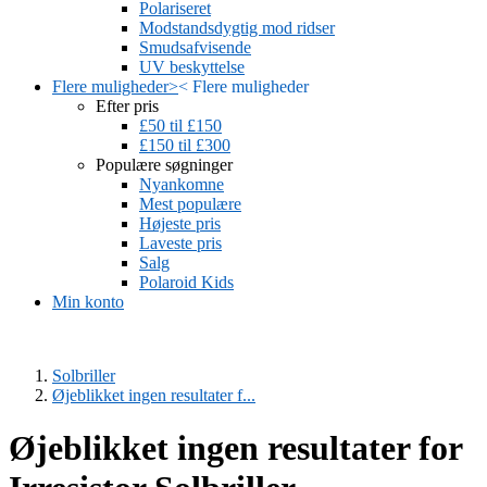
Polariseret
Modstandsdygtig mod ridser
Smudsafvisende
UV beskyttelse
Flere muligheder
>
<
Flere muligheder
Efter pris
£50 til £150
£150 til £300
Populære søgninger
Nyankomne
Mest populære
Højeste pris
Laveste pris
Salg
Polaroid Kids
Min konto
Solbriller
Øjeblikket ingen resultater f...
Øjeblikket ingen resultater for