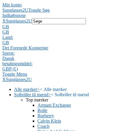
Min konto
Sunglasses2U
Toggle Søg
Indkøbspose
X
Sunglasses2U
GB
GB
Land:
GB
Det Forenede Kongerige
Sprog:
Dansk
betalingsmiddel:
GBP (£)
Toggle Menu
X
Sunglasses2U
Alle mærker
>
<
Alle mærker
Solbriller til mænd
>
<
Solbriller til mænd
Top mærker
Armani Exchange
Bolle
Burberry
Calvin Klein
Coach