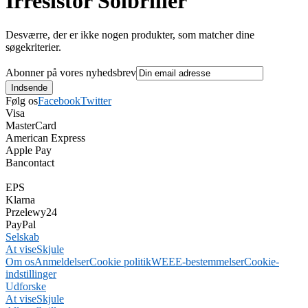
Irresistor Solbriller
Desværre, der er ikke nogen produkter, som matcher dine
søgekriterier.
Abonner på vores nyhedsbrev
Følg os
Facebook
Twitter
Visa
MasterCard
American Express
Apple Pay
Bancontact
EPS
Klarna
Przelewy24
PayPal
Selskab
At vise
Skjule
Om os
Anmeldelser
Cookie politik
WEEE-bestemmelser
Cookie-
indstillinger
Udforske
At vise
Skjule