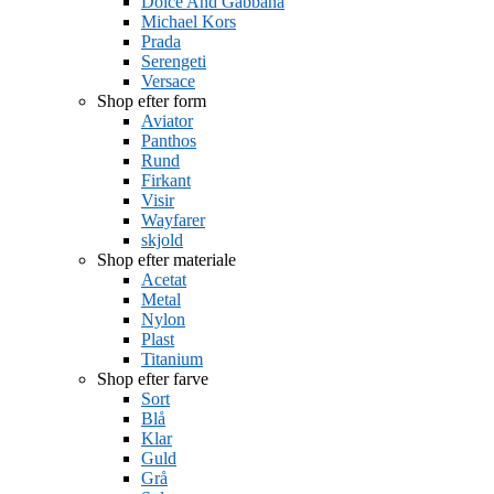
Dolce And Gabbana
Michael Kors
Prada
Serengeti
Versace
Shop efter form
Aviator
Panthos
Rund
Firkant
Visir
Wayfarer
skjold
Shop efter materiale
Acetat
Metal
Nylon
Plast
Titanium
Shop efter farve
Sort
Blå
Klar
Guld
Grå