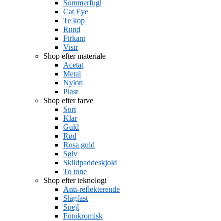
Sommerfugl
Cat Eye
Te kop
Rund
Firkant
Visir
Shop efter materiale
Acetat
Metal
Nylon
Plast
Shop efter farve
Sort
Klar
Guld
Rød
Rosa guld
Sølv
Skildpaddeskjold
To tone
Shop efter teknologi
Anti-reflekterende
Slagfast
Spejl
Fotokromisk