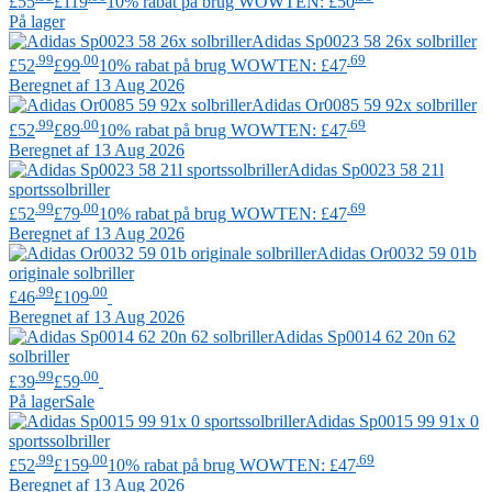
£55
£119
10% rabat på brug WOWTEN: £50
På lager
Adidas
Sp0023 58 26x solbriller
.99
.00
.69
£52
£99
10% rabat på brug WOWTEN: £47
Beregnet af 13 Aug 2026
Adidas
Or0085 59 92x solbriller
.99
.00
.69
£52
£89
10% rabat på brug WOWTEN: £47
Beregnet af 13 Aug 2026
Adidas
Sp0023 58 21l
sportssolbriller
.99
.00
.69
£52
£79
10% rabat på brug WOWTEN: £47
Beregnet af 13 Aug 2026
Adidas
Or0032 59 01b
originale solbriller
.99
.00
£46
£109
Beregnet af 13 Aug 2026
Adidas
Sp0014 62 20n 62
solbriller
.99
.00
£39
£59
På lager
Sale
Adidas
Sp0015 99 91x 0
sportssolbriller
.99
.00
.69
£52
£159
10% rabat på brug WOWTEN: £47
Beregnet af 13 Aug 2026