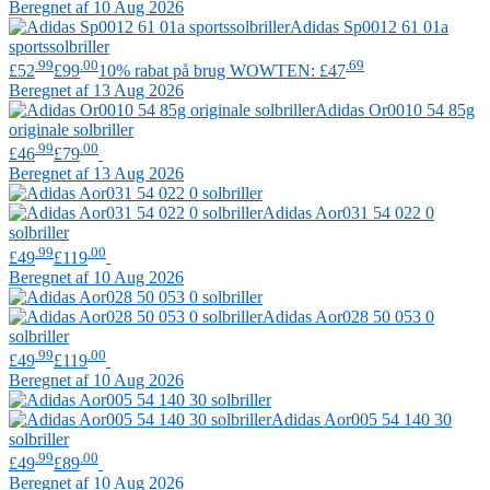
Beregnet af 10 Aug 2026
Adidas
Sp0012 61 01a
sportssolbriller
.99
.00
.69
£52
£99
10% rabat på brug WOWTEN: £47
Beregnet af 13 Aug 2026
Adidas
Or0010 54 85g
originale solbriller
.99
.00
£46
£79
Beregnet af 13 Aug 2026
Adidas
Aor031 54 022 0
solbriller
.99
.00
£49
£119
Beregnet af 10 Aug 2026
Adidas
Aor028 50 053 0
solbriller
.99
.00
£49
£119
Beregnet af 10 Aug 2026
Adidas
Aor005 54 140 30
solbriller
.99
.00
£49
£89
Beregnet af 10 Aug 2026