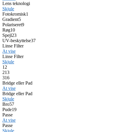
Lens teknologi
Skjule
Fotokromisk
1
Gradient
5
Polariseret
9
Røg
10
Spejl
23
UV-beskyttelse
37
Linse Filter
At vise
Linse Filter
Skjule
1
2
2
13
3
16
Bridge eller Pad
At vise
Bridge eller Pad
Skjule
Bro
57
Pude
19
Passe
At vise
Passe
Skjule