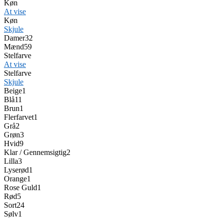
Køn
At vise
Køn
Skjule
Damer
32
Mænd
59
Stelfarve
At vise
Stelfarve
Skjule
Beige
1
Blå
11
Brun
1
Flerfarvet
1
Grå
2
Grøn
3
Hvid
9
Klar / Gennemsigtig
2
Lilla
3
Lyserød
1
Orange
1
Rose Guld
1
Rød
5
Sort
24
Sølv
1