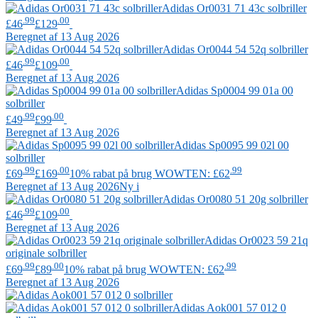
Adidas
Or0031 71 43c solbriller
.99
.00
£46
£129
Beregnet af 13 Aug 2026
Adidas
Or0044 54 52q solbriller
.99
.00
£46
£109
Beregnet af 13 Aug 2026
Adidas
Sp0004 99 01a 00
solbriller
.99
.00
£49
£99
Beregnet af 13 Aug 2026
Adidas
Sp0095 99 02l 00
solbriller
.99
.00
.99
£69
£169
10% rabat på brug WOWTEN: £62
Beregnet af 13 Aug 2026
Ny i
Adidas
Or0080 51 20g solbriller
.99
.00
£46
£109
Beregnet af 13 Aug 2026
Adidas
Or0023 59 21q
originale solbriller
.99
.00
.99
£69
£89
10% rabat på brug WOWTEN: £62
Beregnet af 13 Aug 2026
Adidas
Aok001 57 012 0