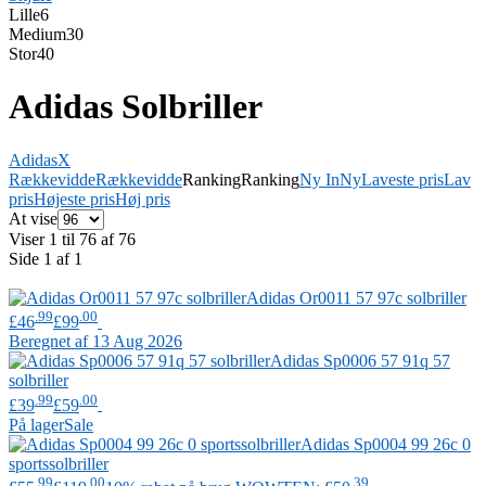
Lille
6
Medium
30
Stor
40
Adidas Solbriller
Adidas
X
Rækkevidde
Rækkevidde
Ranking
Ranking
Ny In
Ny
Laveste pris
Lav
pris
Højeste pris
Høj pris
At vise
Viser 1 til 76 af 76
Side 1 af 1
Adidas
Or0011 57 97c solbriller
.99
.00
£46
£99
Beregnet af 13 Aug 2026
Adidas
Sp0006 57 91q 57
solbriller
.99
.00
£39
£59
På lager
Sale
Adidas
Sp0004 99 26c 0
sportssolbriller
.99
.00
.39