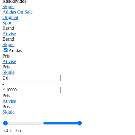
Rækkevidde
Skjule
Adidas On Sale
Original
Sport
Brand
At vise
Brand
Skjule
Adidas
Pris
At vise
Pris
Skjule
£
-
£
Pris
At vise
Pris
Skjule
£
0
£
1165