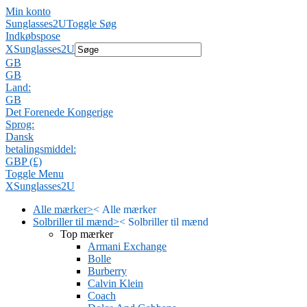
Min konto
Sunglasses2U
Toggle Søg
Indkøbspose
X
Sunglasses2U
GB
GB
Land:
GB
Det Forenede Kongerige
Sprog:
Dansk
betalingsmiddel:
GBP (£)
Toggle Menu
X
Sunglasses2U
Alle mærker
>
<
Alle mærker
Solbriller til mænd
>
<
Solbriller til mænd
Top mærker
Armani Exchange
Bolle
Burberry
Calvin Klein
Coach