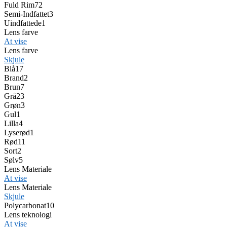
Fuld Rim
72
Semi-Indfattet
3
Uindfattede
1
Lens farve
At vise
Lens farve
Skjule
Blå
17
Brand
2
Brun
7
Grå
23
Grøn
3
Gul
1
Lilla
4
Lyserød
1
Rød
11
Sort
2
Sølv
5
Lens Materiale
At vise
Lens Materiale
Skjule
Polycarbonat
10
Lens teknologi
At vise