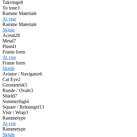
Takvinge
8
To tone
3
Ramme Materiale
At vise
Ramme Materiale
Skjule
Acetat
28
Metal
7
Plast
41
Frame form
At vise
Frame form
Skjule
Aviator / Navigator
6
Cat Eye
2
Geometrisk
5
Runde / Ovale
3
Shield
7
Sommerfugl
4
Square / Rektangel
13
Visir / Wrap
3
Rammetype
At vise
Rammetype
Skjule