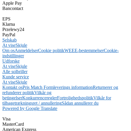
Apple Pay
Bancontact
EPS
Klarna
Przelewy24
PayPal
Selskab
At vise
Skjule
Om os
Anmeldelser
Cookie politik
WEEE-bestemmelser
Cookie-
indstillinger
Udforske
At vise
Skjule
Alle solbriller
Kunde service
At vise
Skjule
Kontakt os
Pris Match Form
leverings information
Returnerer og
refunderer politik
Vilkår og
betingelser
Konkurrenceregler
Fortrolighedspolitik
Vilkår for
tilbagetrækningsret / annullering
Sådan annullerer du
Powered by Google Translate
Visa
MasterCard
American Express