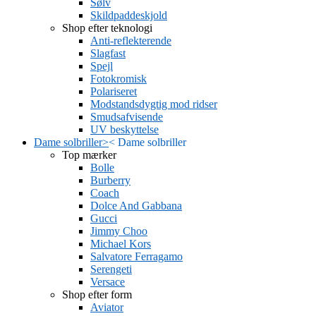
Sølv
Skildpaddeskjold
Shop efter teknologi
Anti-reflekterende
Slagfast
Spejl
Fotokromisk
Polariseret
Modstandsdygtig mod ridser
Smudsafvisende
UV beskyttelse
Dame solbriller
>
<
Dame solbriller
Top mærker
Bolle
Burberry
Coach
Dolce And Gabbana
Gucci
Jimmy Choo
Michael Kors
Salvatore Ferragamo
Serengeti
Versace
Shop efter form
Aviator