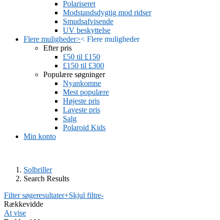
Polariseret
Modstandsdygtig mod ridser
Smudsafvisende
UV beskyttelse
Flere muligheder
>
<
Flere muligheder
Efter pris
£50 til £150
£150 til £300
Populære søgninger
Nyankomne
Mest populære
Højeste pris
Laveste pris
Salg
Polaroid Kids
Min konto
Solbriller
Search Results
Filter søgeresultater
+
Skjul filtre
-
Rækkevidde
At vise