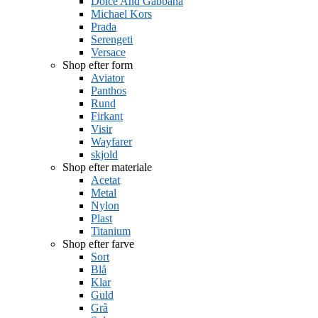
Dolce And Gabbana
Michael Kors
Prada
Serengeti
Versace
Shop efter form
Aviator
Panthos
Rund
Firkant
Visir
Wayfarer
skjold
Shop efter materiale
Acetat
Metal
Nylon
Plast
Titanium
Shop efter farve
Sort
Blå
Klar
Guld
Grå