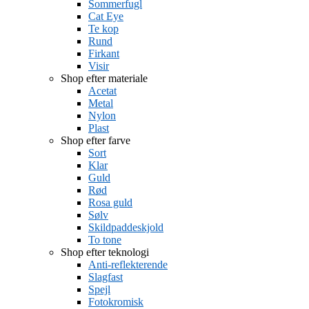
Sommerfugl
Cat Eye
Te kop
Rund
Firkant
Visir
Shop efter materiale
Acetat
Metal
Nylon
Plast
Shop efter farve
Sort
Klar
Guld
Rød
Rosa guld
Sølv
Skildpaddeskjold
To tone
Shop efter teknologi
Anti-reflekterende
Slagfast
Spejl
Fotokromisk