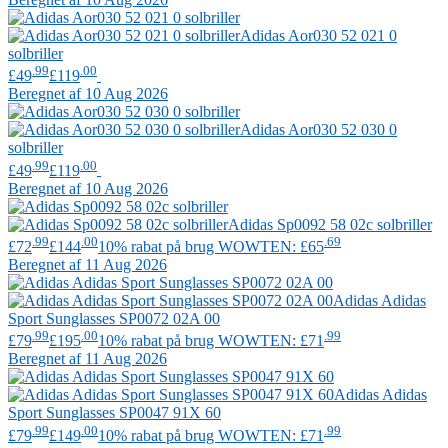
Adidas
Aor030 52 021 0
solbriller
.99
.00
£49
£119
Beregnet af 10 Aug 2026
Adidas
Aor030 52 030 0
solbriller
.99
.00
£49
£119
Beregnet af 10 Aug 2026
Adidas
Sp0092 58 02c solbriller
.99
.00
.69
£72
£144
10% rabat på brug WOWTEN: £65
Beregnet af 11 Aug 2026
Adidas
Adidas
Sport Sunglasses SP0072 02A 00
.99
.00
.99
£79
£195
10% rabat på brug WOWTEN: £71
Beregnet af 11 Aug 2026
Adidas
Adidas
Sport Sunglasses SP0047 91X 60
.99
.00
.99
£79
£149
10% rabat på brug WOWTEN: £71