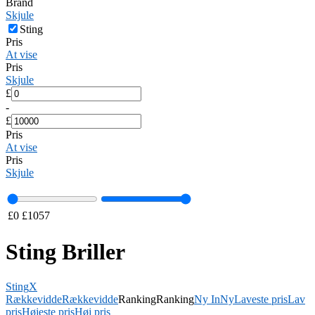
Brand
Skjule
Sting
Pris
At vise
Pris
Skjule
£
-
£
Pris
At vise
Pris
Skjule
£
0
£
1057
Sting Briller
Sting
X
Rækkevidde
Rækkevidde
Ranking
Ranking
Ny In
Ny
Laveste pris
Lav
pris
Højeste pris
Høj pris