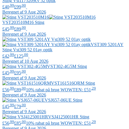
Sting
Vst1175209cv 52 optik
.99
.00
£40
£99
Beregnet af 9 Aug 2026
VST203510M16
Sting
.99
.00
£45
£89
Beregnet af 9 Aug 2026
VST309 5201AY
Sting
Vst309 52 01ay optik
.99
.00
£42
£125
Beregnet af 10 Aug 2026
VST302-4G5M
Sting
.99
.00
£45
£95
Beregnet af 9 Aug 2026
VST161516QRM
Sting
.99
.00
.29
£56
£89
10% rabat på brug WOWTEN: £51
Beregnet af 9 Aug 2026
VSJ657-06UE
Sting
.99
.00
£45
£79
Beregnet af 9 Aug 2026
VSJ4125001HR
Sting
.99
.00
.29
£56
£85
10% rabat på brug WOWTEN: £51
Beregnet af 9 Aug 2026