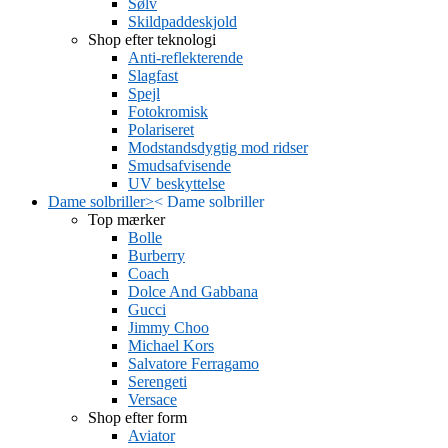
Sølv
Skildpaddeskjold
Shop efter teknologi
Anti-reflekterende
Slagfast
Spejl
Fotokromisk
Polariseret
Modstandsdygtig mod ridser
Smudsafvisende
UV beskyttelse
Dame solbriller
>
<
Dame solbriller
Top mærker
Bolle
Burberry
Coach
Dolce And Gabbana
Gucci
Jimmy Choo
Michael Kors
Salvatore Ferragamo
Serengeti
Versace
Shop efter form
Aviator