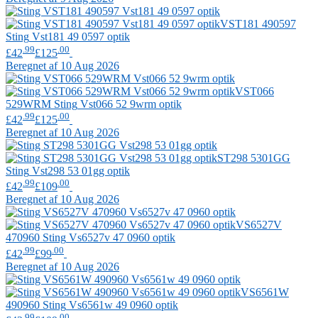
VST181 490597
Sting
Vst181 49 0597 optik
.99
.00
£42
£125
Beregnet af 10 Aug 2026
VST066
529WRM
Sting
Vst066 52 9wrm optik
.99
.00
£42
£125
Beregnet af 10 Aug 2026
ST298 5301GG
Sting
Vst298 53 01gg optik
.99
.00
£42
£109
Beregnet af 10 Aug 2026
VS6527V
470960
Sting
Vs6527v 47 0960 optik
.99
.00
£42
£99
Beregnet af 10 Aug 2026
VS6561W
490960
Sting
Vs6561w 49 0960 optik
.99
.00