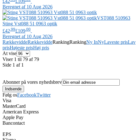
£42
£109
Beregnet af 10 Aug 2026
VST088 510963
Sting
Vst088 51 0963 optik
.99
.00
£42
£109
Beregnet af 10 Aug 2026
Rækkevidde
Rækkevidde
Ranking
Ranking
Ny In
Ny
Laveste pris
Lav
pris
Højeste pris
Høj pris
At vise
Viser 1 til 79 af 79
Side 1 af 1
Abonner på vores nyhedsbrev
Følg os
Facebook
Twitter
Visa
MasterCard
American Express
Apple Pay
Bancontact
EPS
Klarna