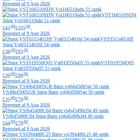
Beregnet af 9 Aug 2026
VST166510SDN
Sting
Vst166510sdn 51 optik
.99
.00
£43
£105
Beregnet af 9 Aug 2026
VST0315401HF
Sting
Vst0315401hf 54 optik
.99
.00
£38
£95
Beregnet af 9 Aug 2026
VST019550Q05
Sting
Vst019550q05 55 optik
.99
.00
£39
£99
Beregnet af 9 Aug 2026
VSJ6645005GR
Sting
Børn vsj6645005gr 50 optik
.99
.00
£35
£79
Beregnet af 9 Aug 2026
VSJ645490C04
Sting
Børn vsj645490c04 49 optik
.99
.00
£44
£79
Beregnet af 9 Aug 2026
VSJ394480C25
Sting
Børn vsj394480c25 48 optik