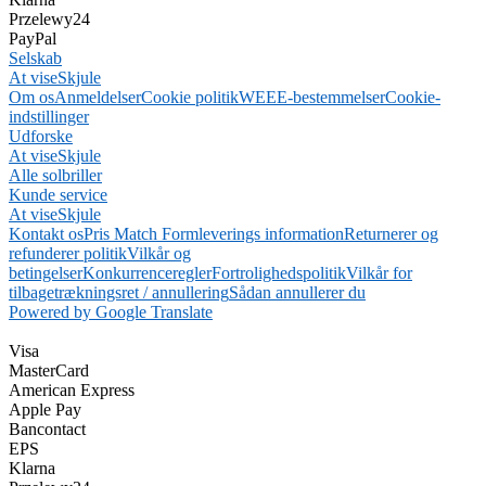
Przelewy24
PayPal
Selskab
At vise
Skjule
Om os
Anmeldelser
Cookie politik
WEEE-bestemmelser
Cookie-
indstillinger
Udforske
At vise
Skjule
Alle solbriller
Kunde service
At vise
Skjule
Kontakt os
Pris Match Form
leverings information
Returnerer og
refunderer politik
Vilkår og
betingelser
Konkurrenceregler
Fortrolighedspolitik
Vilkår for
tilbagetrækningsret / annullering
Sådan annullerer du
Powered by Google Translate
Visa
MasterCard
American Express
Apple Pay
Bancontact
EPS
Klarna