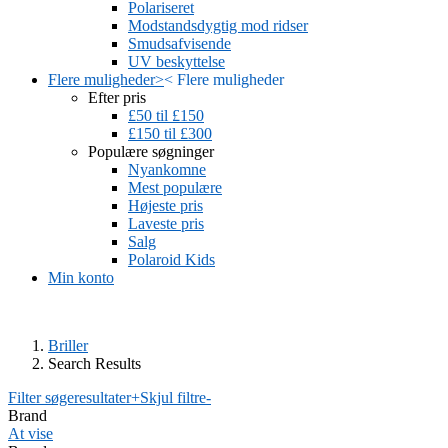
Polariseret
Modstandsdygtig mod ridser
Smudsafvisende
UV beskyttelse
Flere muligheder
>
<
Flere muligheder
Efter pris
£50 til £150
£150 til £300
Populære søgninger
Nyankomne
Mest populære
Højeste pris
Laveste pris
Salg
Polaroid Kids
Min konto
Briller
Search Results
Filter søgeresultater
+
Skjul filtre
-
Brand
At vise