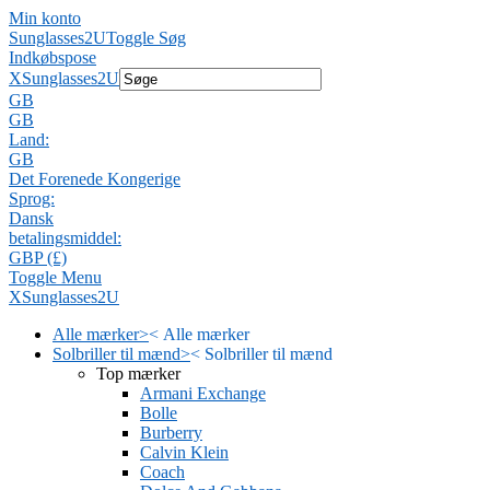
Min konto
Sunglasses2U
Toggle Søg
Indkøbspose
X
Sunglasses2U
GB
GB
Land:
GB
Det Forenede Kongerige
Sprog:
Dansk
betalingsmiddel:
GBP (£)
Toggle Menu
X
Sunglasses2U
Alle mærker
>
<
Alle mærker
Solbriller til mænd
>
<
Solbriller til mænd
Top mærker
Armani Exchange
Bolle
Burberry
Calvin Klein
Coach