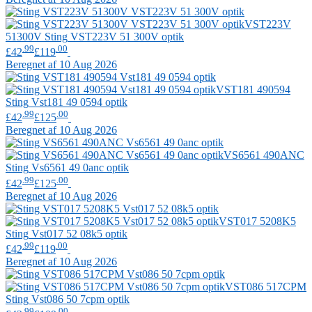
VST223V
51300V
Sting
VST223V 51 300V optik
.99
.00
£42
£119
Beregnet af 10 Aug 2026
VST181 490594
Sting
Vst181 49 0594 optik
.99
.00
£42
£125
Beregnet af 10 Aug 2026
VS6561 490ANC
Sting
Vs6561 49 0anc optik
.99
.00
£42
£125
Beregnet af 10 Aug 2026
VST017 5208K5
Sting
Vst017 52 08k5 optik
.99
.00
£42
£119
Beregnet af 10 Aug 2026
VST086 517CPM
Sting
Vst086 50 7cpm optik
.99
.00