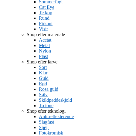
Sommerfugl
Cat Eye
Te kop
Rund
Firkant
Visir
Shop efter materiale
Acetat
Metal
Nylon
Plast
Shop efter farve
Sort
Klar
Guld
Rød
Rosa guld
Sølv
Skildpaddeskjold
To tone
Shop efter teknologi
Anti-reflekterende
Slagfast
Spejl
Fotokromisk