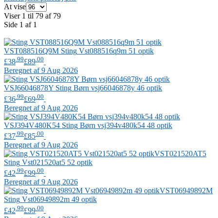
At vise
Viser 1 til 79 af 79
Side 1 af 1
VST088516Q9M
Sting
Vst088516q9m 51 optik
.99
.00
£38
£89
Beregnet af 9 Aug 2026
VSJ66046878Y
Sting
Børn vsj66046878y 46 optik
.99
.00
£36
£69
Beregnet af 9 Aug 2026
VSJ394V480K54
Sting
Børn vsj394v480k54 48 optik
.99
.00
£37
£85
Beregnet af 9 Aug 2026
VST021520AT5
Sting
Vst021520at5 52 optik
.99
.00
£42
£99
Beregnet af 9 Aug 2026
VST06949892M
Sting
Vst06949892m 49 optik
.99
.00
£42
£99