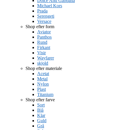
Dolce And Gabbana
Michael Kors
Prada
Serengeti
Versace
Shop efter form
Aviator
Panthos
Rund
Firkant
Visir
Wayfarer
skjold
Shop efter materiale
Acetat
Metal
Nylon
Plast
Titanium
Shop efter farve
Sort
Blå
Klar
Guld
Grå