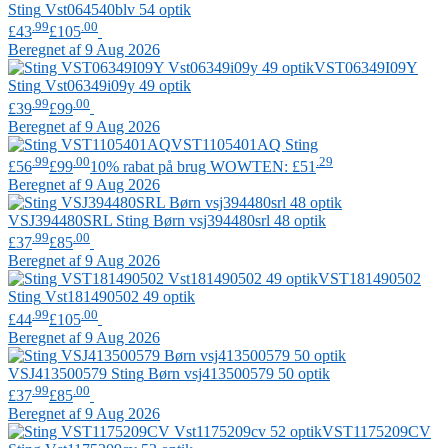
Sting
Vst064540blv 54 optik
.99
.00
£43
£105
Beregnet af 9 Aug 2026
VST06349I09Y
Sting
Vst06349i09y 49 optik
.99
.00
£39
£99
Beregnet af 9 Aug 2026
VST1105401AQ
Sting
.99
.00
.29
£56
£99
10% rabat på brug WOWTEN: £51
Beregnet af 9 Aug 2026
VSJ394480SRL
Sting
Børn vsj394480srl 48 optik
.99
.00
£37
£85
Beregnet af 9 Aug 2026
VST181490502
Sting
Vst181490502 49 optik
.99
.00
£44
£105
Beregnet af 9 Aug 2026
VSJ413500579
Sting
Børn vsj413500579 50 optik
.99
.00
£37
£85
Beregnet af 9 Aug 2026
VST1175209CV