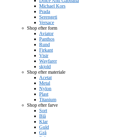
Dolce And Gabbana
Michael Kors
Prada
Serengeti
Versace
Shop efter form
Aviator
Panthos
Rund
Firkant
Visir
Wayfarer
skjold
Shop efter materiale
Acetat
Metal
Nylon
Plast
Titanium
Shop efter farve
Sort
Blå
Klar
Guld
Grå