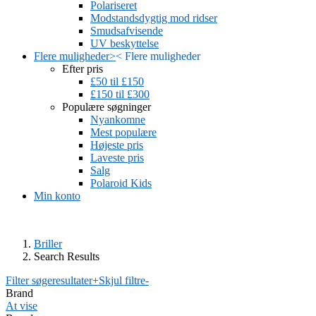
Polariseret
Modstandsdygtig mod ridser
Smudsafvisende
UV beskyttelse
Flere muligheder
>
<
Flere muligheder
Efter pris
£50 til £150
£150 til £300
Populære søgninger
Nyankomne
Mest populære
Højeste pris
Laveste pris
Salg
Polaroid Kids
Min konto
Briller
Search Results
Filter søgeresultater
+
Skjul filtre
-
Brand
At vise