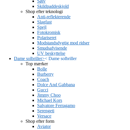
Sølv
Skildpaddeskjold
Shop efter teknologi
Anti-reflekterende
Slagfast
Spejl
Fotokromisk
Polariseret
Modstandsdygtig mod ridser
Smudsafvisende
UV beskyttelse
Dame solbriller
>
<
Dame solbriller
Top mærker
Bolle
Burberry
Coach
Dolce And Gabbana
Gucci
Jimmy Choo
Michael Kors
Salvatore Ferragamo
Serengeti
Versace
Shop efter form
Aviator