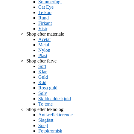
Sommerfugl
Cat Eye
Te kop
Rund
Firkant
Visir
Shop efter materiale
Acetat
Metal
Nylon
Plast
Shop efter farve
Sort
Klar
Guld
Rød
Rosa guld
Sølv
Skildpaddeskjold
To tone
Shop efter teknologi
Anti-reflekterende
Slagfast
Spejl
Fotokromisk