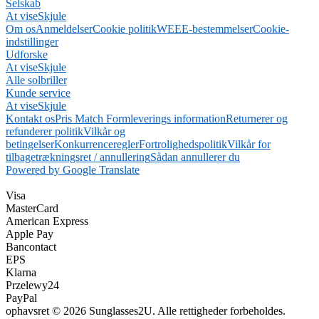
Selskab
At vise
Skjule
Om os
Anmeldelser
Cookie politik
WEEE-bestemmelser
Cookie-
indstillinger
Udforske
At vise
Skjule
Alle solbriller
Kunde service
At vise
Skjule
Kontakt os
Pris Match Form
leverings information
Returnerer og
refunderer politik
Vilkår og
betingelser
Konkurrenceregler
Fortrolighedspolitik
Vilkår for
tilbagetrækningsret / annullering
Sådan annullerer du
Powered by Google Translate
Visa
MasterCard
American Express
Apple Pay
Bancontact
EPS
Klarna
Przelewy24
PayPal
ophavsret © 2026 Sunglasses2U. Alle rettigheder forbeholdes.