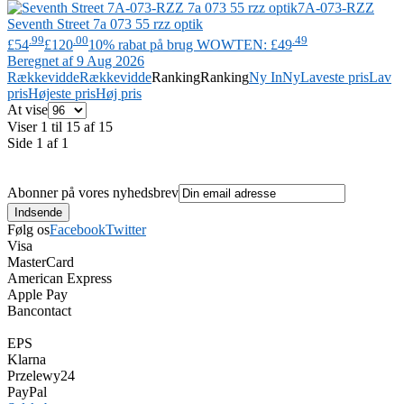
7A-073-RZZ
Seventh Street
7a 073 55 rzz optik
.99
.00
.49
£54
£120
10% rabat på brug WOWTEN: £49
Beregnet af 9 Aug 2026
Rækkevidde
Rækkevidde
Ranking
Ranking
Ny In
Ny
Laveste pris
Lav
pris
Højeste pris
Høj pris
At vise
Viser 1 til 15 af 15
Side 1 af 1
Abonner på vores nyhedsbrev
Følg os
Facebook
Twitter
Visa
MasterCard
American Express
Apple Pay
Bancontact
EPS
Klarna
Przelewy24
PayPal