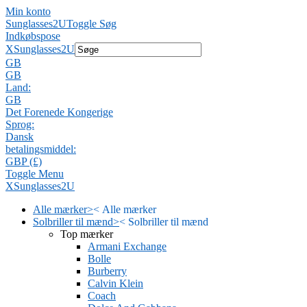
Min konto
Sunglasses2U
Toggle Søg
Indkøbspose
X
Sunglasses2U
GB
GB
Land:
GB
Det Forenede Kongerige
Sprog:
Dansk
betalingsmiddel:
GBP (£)
Toggle Menu
X
Sunglasses2U
Alle mærker
>
<
Alle mærker
Solbriller til mænd
>
<
Solbriller til mænd
Top mærker
Armani Exchange
Bolle
Burberry
Calvin Klein
Coach