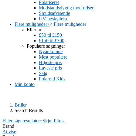
Polariseret
Modstandsdygtig mod ridser
Smudsafvisende
UV beskyttelse
Flere muligheder
>
<
Flere muligheder
Efter pris
£50 til £150
£150 til £300
Populære søgninger
Nyankomne
Mest populære
Højeste pris
Laveste pris
Salg
Polaroid Kids
Min konto
Briller
Search Results
Filter søgeresultater
+
Skjul filtre
-
Brand
At vise