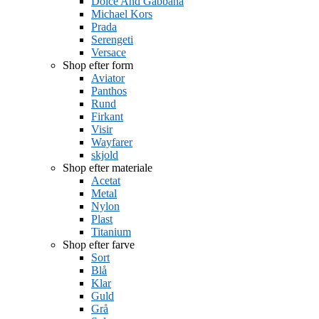
Dolce And Gabbana
Michael Kors
Prada
Serengeti
Versace
Shop efter form
Aviator
Panthos
Rund
Firkant
Visir
Wayfarer
skjold
Shop efter materiale
Acetat
Metal
Nylon
Plast
Titanium
Shop efter farve
Sort
Blå
Klar
Guld
Grå