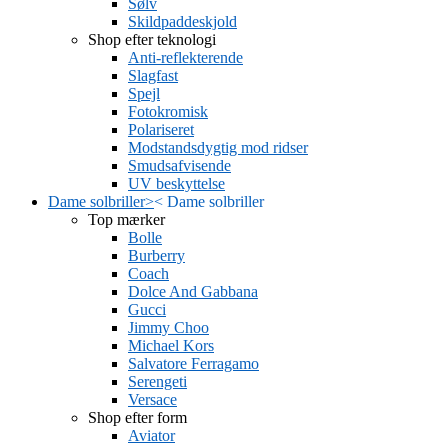
Sølv
Skildpaddeskjold
Shop efter teknologi
Anti-reflekterende
Slagfast
Spejl
Fotokromisk
Polariseret
Modstandsdygtig mod ridser
Smudsafvisende
UV beskyttelse
Dame solbriller
>
<
Dame solbriller
Top mærker
Bolle
Burberry
Coach
Dolce And Gabbana
Gucci
Jimmy Choo
Michael Kors
Salvatore Ferragamo
Serengeti
Versace
Shop efter form
Aviator