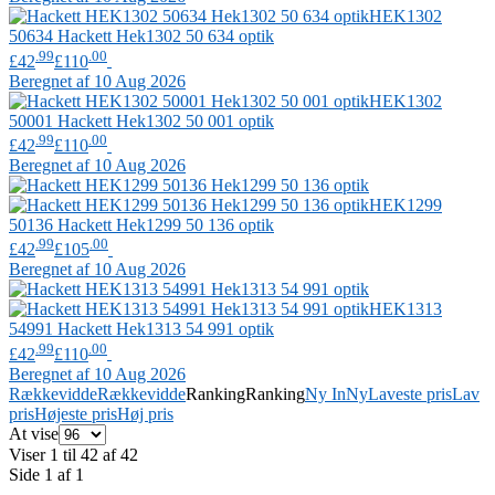
HEK1302
50634
Hackett
Hek1302 50 634 optik
.99
.00
£42
£110
Beregnet af 10 Aug 2026
HEK1302
50001
Hackett
Hek1302 50 001 optik
.99
.00
£42
£110
Beregnet af 10 Aug 2026
HEK1299
50136
Hackett
Hek1299 50 136 optik
.99
.00
£42
£105
Beregnet af 10 Aug 2026
HEK1313
54991
Hackett
Hek1313 54 991 optik
.99
.00
£42
£110
Beregnet af 10 Aug 2026
Rækkevidde
Rækkevidde
Ranking
Ranking
Ny In
Ny
Laveste pris
Lav
pris
Højeste pris
Høj pris
At vise
Viser 1 til 42 af 42
Side 1 af 1