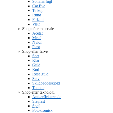
Sommerfugl
Cat Eye
Te kop
Rund
Firkant
Visir
Shop efter materiale
Acetat
Metal
Nylon
Plast
Shop efter farve
Sort
Klar
Guld
Rød
Rosa guld
Sølv
Skildpaddeskjold
To tone
Shop efter teknologi
Anti-reflekterende
Slagfast
Spejl
Fotokromisk