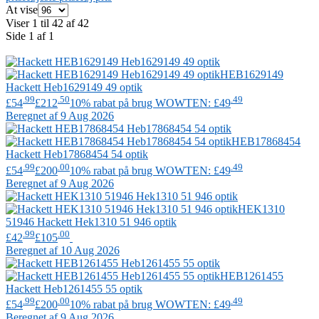
At vise
Viser 1 til 42 af 42
Side 1 af 1
HEB1629149
Hackett
Heb1629149 49 optik
.99
.50
.49
£54
£212
10% rabat på brug WOWTEN: £49
Beregnet af 9 Aug 2026
HEB17868454
Hackett
Heb17868454 54 optik
.99
.00
.49
£54
£200
10% rabat på brug WOWTEN: £49
Beregnet af 9 Aug 2026
HEK1310
51946
Hackett
Hek1310 51 946 optik
.99
.00
£42
£105
Beregnet af 10 Aug 2026
HEB1261455
Hackett
Heb1261455 55 optik
.99
.00
.49
£54
£200
10% rabat på brug WOWTEN: £49
Beregnet af 9 Aug 2026