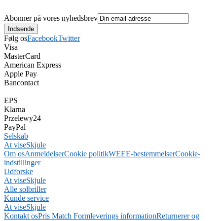
Abonner på vores nyhedsbrev
Følg os
Facebook
Twitter
Visa
MasterCard
American Express
Apple Pay
Bancontact
EPS
Klarna
Przelewy24
PayPal
Selskab
At vise
Skjule
Om os
Anmeldelser
Cookie politik
WEEE-bestemmelser
Cookie-
indstillinger
Udforske
At vise
Skjule
Alle solbriller
Kunde service
At vise
Skjule
Kontakt os
Pris Match Form
leverings information
Returnerer og