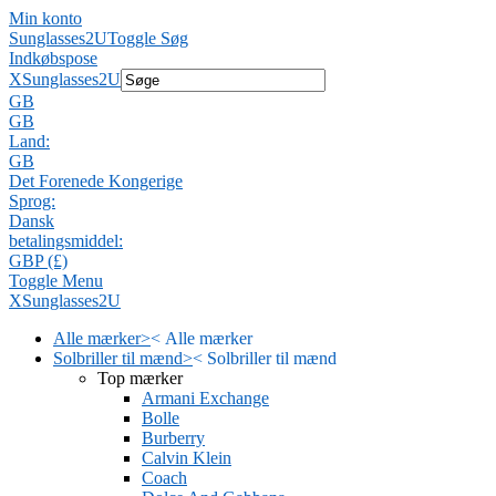
Min konto
Sunglasses2U
Toggle Søg
Indkøbspose
X
Sunglasses2U
GB
GB
Land:
GB
Det Forenede Kongerige
Sprog:
Dansk
betalingsmiddel:
GBP (£)
Toggle Menu
X
Sunglasses2U
Alle mærker
>
<
Alle mærker
Solbriller til mænd
>
<
Solbriller til mænd
Top mærker
Armani Exchange
Bolle
Burberry
Calvin Klein
Coach