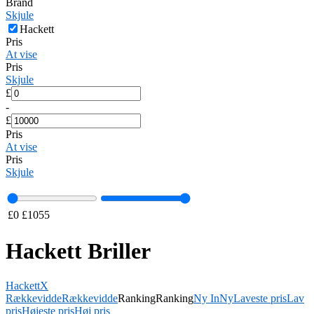
Brand
Skjule
Hackett
Pris
At vise
Pris
Skjule
£
-
£
Pris
At vise
Pris
Skjule
£
0
£
1055
Hackett Briller
Hackett
X
Rækkevidde
Rækkevidde
Ranking
Ranking
Ny In
Ny
Laveste pris
Lav
pris
Højeste pris
Høj pris