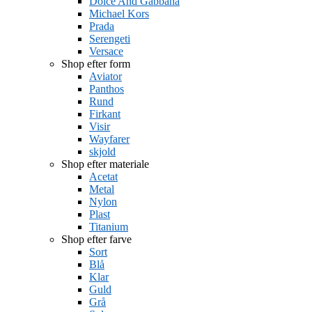
Dolce And Gabbana
Michael Kors
Prada
Serengeti
Versace
Shop efter form
Aviator
Panthos
Rund
Firkant
Visir
Wayfarer
skjold
Shop efter materiale
Acetat
Metal
Nylon
Plast
Titanium
Shop efter farve
Sort
Blå
Klar
Guld
Grå