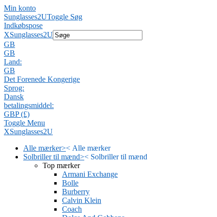
Min konto
Sunglasses2U
Toggle Søg
Indkøbspose
X
Sunglasses2U
GB
GB
Land:
GB
Det Forenede Kongerige
Sprog:
Dansk
betalingsmiddel:
GBP (£)
Toggle Menu
X
Sunglasses2U
Alle mærker
>
<
Alle mærker
Solbriller til mænd
>
<
Solbriller til mænd
Top mærker
Armani Exchange
Bolle
Burberry
Calvin Klein
Coach