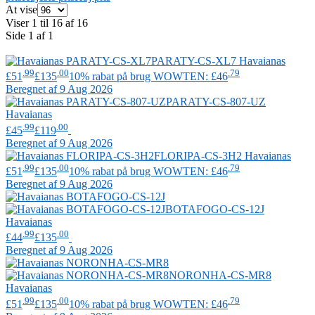
At vise
Viser 1 til 16 af 16
Side 1 af 1
PARATY-CS-XL7
Havaianas
.99
.00
.79
£51
£135
10% rabat på brug WOWTEN: £46
Beregnet af 9 Aug 2026
PARATY-CS-807-UZ
Havaianas
.99
.00
£45
£119
Beregnet af 9 Aug 2026
FLORIPA-CS-3H2
Havaianas
.99
.00
.79
£51
£135
10% rabat på brug WOWTEN: £46
Beregnet af 9 Aug 2026
BOTAFOGO-CS-12J
Havaianas
.99
.00
£44
£135
Beregnet af 9 Aug 2026
NORONHA-CS-MR8
Havaianas
.99
.00
.79
£51
£135
10% rabat på brug WOWTEN: £46