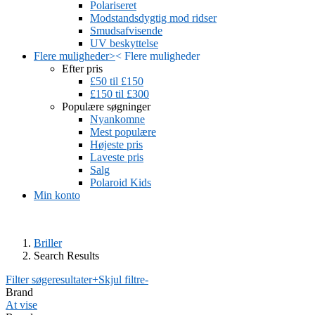
Polariseret
Modstandsdygtig mod ridser
Smudsafvisende
UV beskyttelse
Flere muligheder
>
<
Flere muligheder
Efter pris
£50 til £150
£150 til £300
Populære søgninger
Nyankomne
Mest populære
Højeste pris
Laveste pris
Salg
Polaroid Kids
Min konto
Briller
Search Results
Filter søgeresultater
+
Skjul filtre
-
Brand
At vise