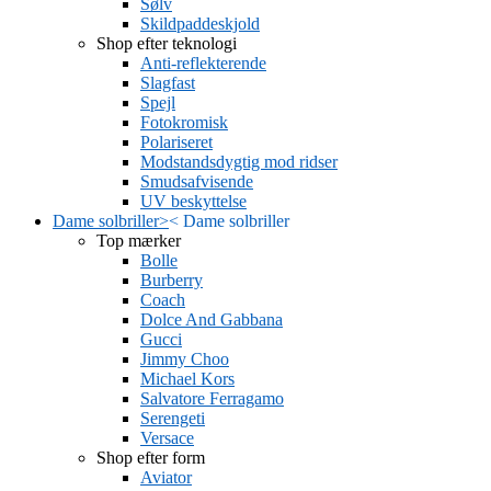
Sølv
Skildpaddeskjold
Shop efter teknologi
Anti-reflekterende
Slagfast
Spejl
Fotokromisk
Polariseret
Modstandsdygtig mod ridser
Smudsafvisende
UV beskyttelse
Dame solbriller
>
<
Dame solbriller
Top mærker
Bolle
Burberry
Coach
Dolce And Gabbana
Gucci
Jimmy Choo
Michael Kors
Salvatore Ferragamo
Serengeti
Versace
Shop efter form
Aviator