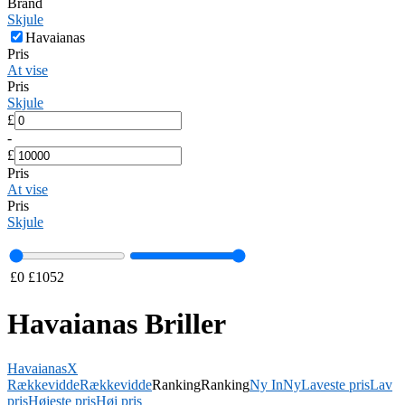
Brand
Skjule
Havaianas
Pris
At vise
Pris
Skjule
£
-
£
Pris
At vise
Pris
Skjule
£
0
£
1052
Havaianas Briller
Havaianas
X
Rækkevidde
Rækkevidde
Ranking
Ranking
Ny In
Ny
Laveste pris
Lav
pris
Højeste pris
Høj pris