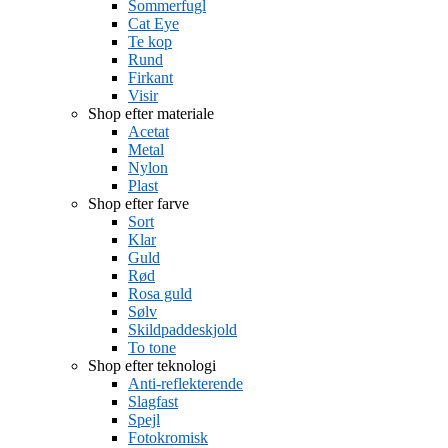
Sommerfugl
Cat Eye
Te kop
Rund
Firkant
Visir
Shop efter materiale
Acetat
Metal
Nylon
Plast
Shop efter farve
Sort
Klar
Guld
Rød
Rosa guld
Sølv
Skildpaddeskjold
To tone
Shop efter teknologi
Anti-reflekterende
Slagfast
Spejl
Fotokromisk