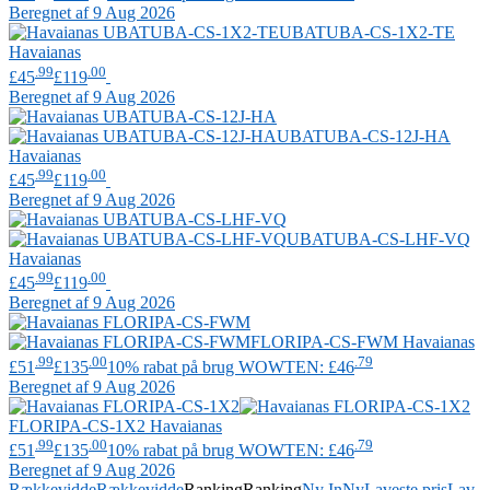
Beregnet af 9 Aug 2026
UBATUBA-CS-1X2-TE
Havaianas
.99
.00
£45
£119
Beregnet af 9 Aug 2026
UBATUBA-CS-12J-HA
Havaianas
.99
.00
£45
£119
Beregnet af 9 Aug 2026
UBATUBA-CS-LHF-VQ
Havaianas
.99
.00
£45
£119
Beregnet af 9 Aug 2026
FLORIPA-CS-FWM
Havaianas
.99
.00
.79
£51
£135
10% rabat på brug WOWTEN: £46
Beregnet af 9 Aug 2026
FLORIPA-CS-1X2
Havaianas
.99
.00
.79
£51
£135
10% rabat på brug WOWTEN: £46
Beregnet af 9 Aug 2026
Rækkevidde
Rækkevidde
Ranking
Ranking
Ny In
Ny
Laveste pris
Lav