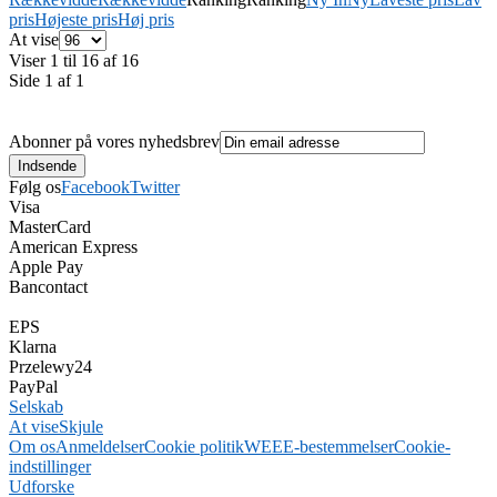
pris
Højeste pris
Høj pris
At vise
Viser 1 til 16 af 16
Side 1 af 1
Abonner på vores nyhedsbrev
Følg os
Facebook
Twitter
Visa
MasterCard
American Express
Apple Pay
Bancontact
EPS
Klarna
Przelewy24
PayPal
Selskab
At vise
Skjule
Om os
Anmeldelser
Cookie politik
WEEE-bestemmelser
Cookie-
indstillinger
Udforske