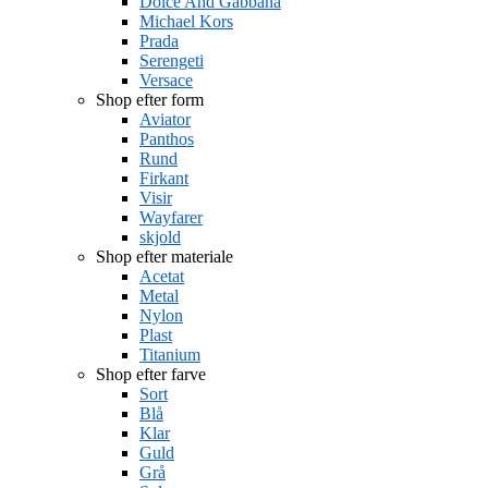
Dolce And Gabbana
Michael Kors
Prada
Serengeti
Versace
Shop efter form
Aviator
Panthos
Rund
Firkant
Visir
Wayfarer
skjold
Shop efter materiale
Acetat
Metal
Nylon
Plast
Titanium
Shop efter farve
Sort
Blå
Klar
Guld
Grå