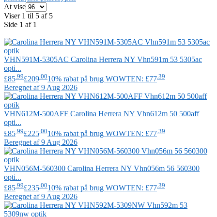
At vise
Viser 1 til 5 af 5
Side 1 af 1
VHN591M-5305AC
Carolina Herrera NY
Vhn591m 53 5305ac
opti...
.99
.00
.39
£85
£209
10% rabat på brug WOWTEN: £77
Beregnet af 9 Aug 2026
VHN612M-500AFF
Carolina Herrera NY
Vhn612m 50 500aff
opti...
.99
.00
.39
£85
£225
10% rabat på brug WOWTEN: £77
Beregnet af 9 Aug 2026
VHN056M-560300
Carolina Herrera NY
Vhn056m 56 560300
opti...
.99
.00
.39
£85
£235
10% rabat på brug WOWTEN: £77
Beregnet af 9 Aug 2026