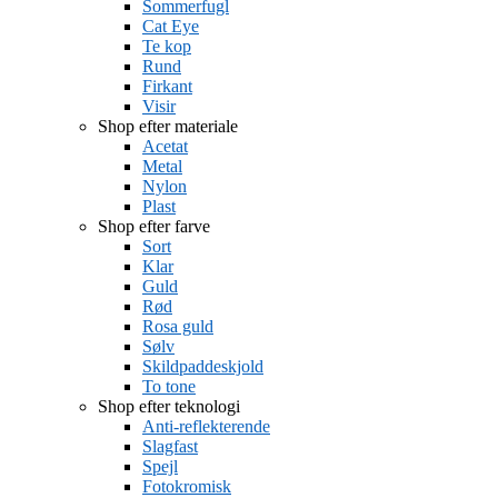
Sommerfugl
Cat Eye
Te kop
Rund
Firkant
Visir
Shop efter materiale
Acetat
Metal
Nylon
Plast
Shop efter farve
Sort
Klar
Guld
Rød
Rosa guld
Sølv
Skildpaddeskjold
To tone
Shop efter teknologi
Anti-reflekterende
Slagfast
Spejl
Fotokromisk