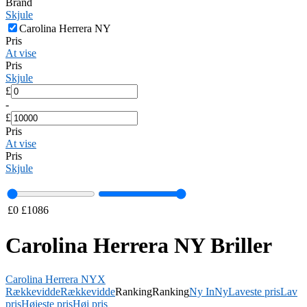
Brand
Skjule
Carolina Herrera NY
Pris
At vise
Pris
Skjule
£
-
£
Pris
At vise
Pris
Skjule
£
0
£
1086
Carolina Herrera NY Briller
Carolina Herrera NY
X
Rækkevidde
Rækkevidde
Ranking
Ranking
Ny In
Ny
Laveste pris
Lav
pris
Højeste pris
Høj pris