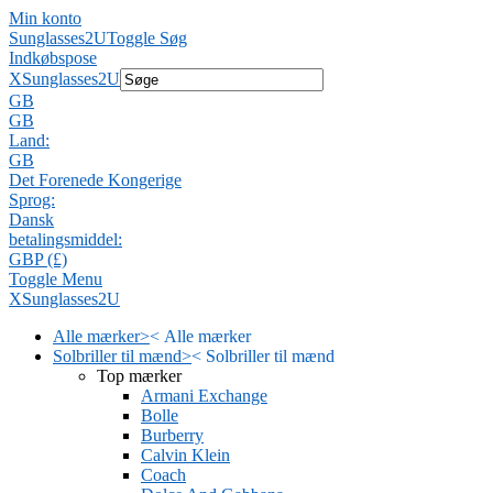
Min konto
Sunglasses2U
Toggle Søg
Indkøbspose
X
Sunglasses2U
GB
GB
Land:
GB
Det Forenede Kongerige
Sprog:
Dansk
betalingsmiddel:
GBP (£)
Toggle Menu
X
Sunglasses2U
Alle mærker
>
<
Alle mærker
Solbriller til mænd
>
<
Solbriller til mænd
Top mærker
Armani Exchange
Bolle
Burberry
Calvin Klein
Coach