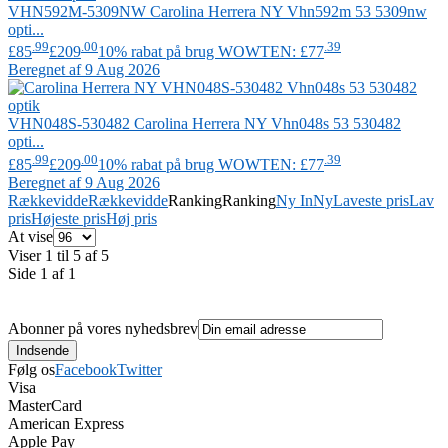
VHN592M-5309NW
Carolina Herrera NY
Vhn592m 53 5309nw
opti...
.99
.00
.39
£85
£209
10% rabat på brug WOWTEN: £77
Beregnet af 9 Aug 2026
VHN048S-530482
Carolina Herrera NY
Vhn048s 53 530482
opti...
.99
.00
.39
£85
£209
10% rabat på brug WOWTEN: £77
Beregnet af 9 Aug 2026
Rækkevidde
Rækkevidde
Ranking
Ranking
Ny In
Ny
Laveste pris
Lav
pris
Højeste pris
Høj pris
At vise
Viser 1 til 5 af 5
Side 1 af 1
Abonner på vores nyhedsbrev
Følg os
Facebook
Twitter
Visa
MasterCard
American Express
Apple Pay