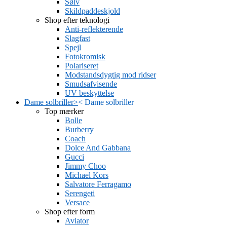
Sølv
Skildpaddeskjold
Shop efter teknologi
Anti-reflekterende
Slagfast
Spejl
Fotokromisk
Polariseret
Modstandsdygtig mod ridser
Smudsafvisende
UV beskyttelse
Dame solbriller
>
<
Dame solbriller
Top mærker
Bolle
Burberry
Coach
Dolce And Gabbana
Gucci
Jimmy Choo
Michael Kors
Salvatore Ferragamo
Serengeti
Versace
Shop efter form
Aviator