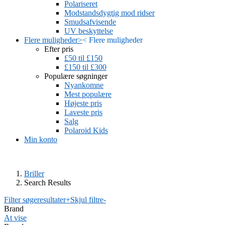
Polariseret
Modstandsdygtig mod ridser
Smudsafvisende
UV beskyttelse
Flere muligheder
>
<
Flere muligheder
Efter pris
£50 til £150
£150 til £300
Populære søgninger
Nyankomne
Mest populære
Højeste pris
Laveste pris
Salg
Polaroid Kids
Min konto
Briller
Search Results
Filter søgeresultater
+
Skjul filtre
-
Brand
At vise