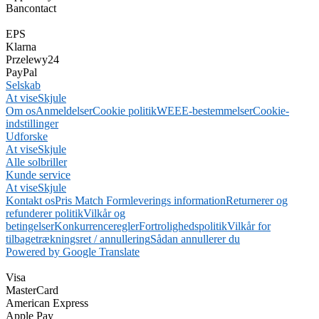
Bancontact
EPS
Klarna
Przelewy24
PayPal
Selskab
At vise
Skjule
Om os
Anmeldelser
Cookie politik
WEEE-bestemmelser
Cookie-
indstillinger
Udforske
At vise
Skjule
Alle solbriller
Kunde service
At vise
Skjule
Kontakt os
Pris Match Form
leverings information
Returnerer og
refunderer politik
Vilkår og
betingelser
Konkurrenceregler
Fortrolighedspolitik
Vilkår for
tilbagetrækningsret / annullering
Sådan annullerer du
Powered by Google Translate
Visa
MasterCard
American Express
Apple Pay