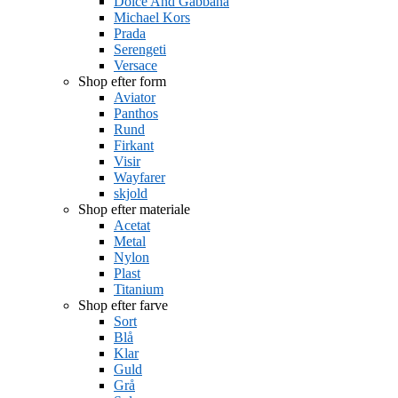
Dolce And Gabbana
Michael Kors
Prada
Serengeti
Versace
Shop efter form
Aviator
Panthos
Rund
Firkant
Visir
Wayfarer
skjold
Shop efter materiale
Acetat
Metal
Nylon
Plast
Titanium
Shop efter farve
Sort
Blå
Klar
Guld
Grå