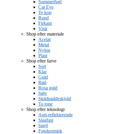
Sommerfugl
Cat Eye
Te kop
Rund
Firkant
Visir
Shop efter materiale
Acetat
Metal
Nylon
Plast
Shop efter farve
Sort
Klar
Guld
Rød
Rosa guld
Sølv
Skildpaddeskjold
To tone
Shop efter teknologi
Anti-reflekterende
Slagfast
Spejl
Fotokromisk