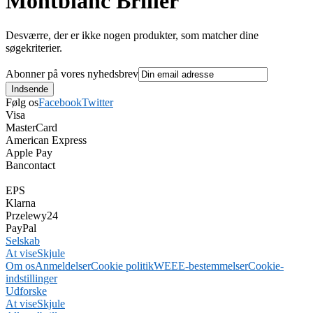
Montblanc Briller
Desværre, der er ikke nogen produkter, som matcher dine
søgekriterier.
Abonner på vores nyhedsbrev
Følg os
Facebook
Twitter
Visa
MasterCard
American Express
Apple Pay
Bancontact
EPS
Klarna
Przelewy24
PayPal
Selskab
At vise
Skjule
Om os
Anmeldelser
Cookie politik
WEEE-bestemmelser
Cookie-
indstillinger
Udforske
At vise
Skjule