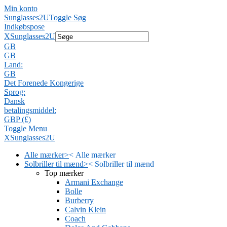
Min konto
Sunglasses2U
Toggle Søg
Indkøbspose
X
Sunglasses2U
GB
GB
Land:
GB
Det Forenede Kongerige
Sprog:
Dansk
betalingsmiddel:
GBP (£)
Toggle Menu
X
Sunglasses2U
Alle mærker
>
<
Alle mærker
Solbriller til mænd
>
<
Solbriller til mænd
Top mærker
Armani Exchange
Bolle
Burberry
Calvin Klein
Coach