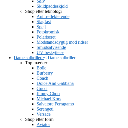
Sølv
Skildpaddeskjold
Shop efter teknologi
Anti-reflekterende
Slagfast
Spejl
Fotokromisk
Polariseret
Modstandsdygtig mod ridser
Smudsafvisende
UV beskyttelse
Dame solbriller
>
<
Dame solbriller
Top mærker
Bolle
Burberry
Coach
Dolce And Gabbana
Gucci
Jimmy Choo
Michael Kors
Salvatore Ferragamo
Serengeti
Versace
Shop efter form
Aviator