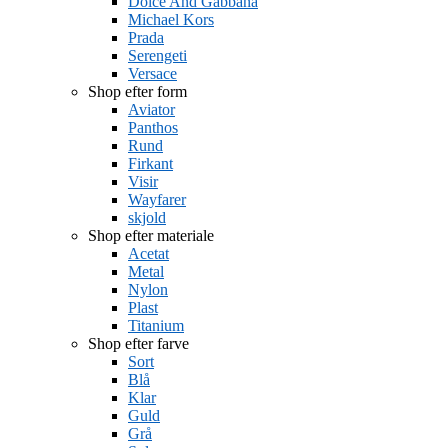
Dolce And Gabbana
Michael Kors
Prada
Serengeti
Versace
Shop efter form
Aviator
Panthos
Rund
Firkant
Visir
Wayfarer
skjold
Shop efter materiale
Acetat
Metal
Nylon
Plast
Titanium
Shop efter farve
Sort
Blå
Klar
Guld
Grå