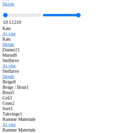
Skjule
£
0
£
1210
Køn
At vise
Køn
Skjule
Damer
21
Mænd
6
Stelfarve
At vise
Stelfarve
Skjule
Beige
8
Beige / Brun
1
Brun
5
Grå
3
Grøn
2
Sort
3
Takvinge
1
Ramme Materiale
At vise
Ramme Materiale