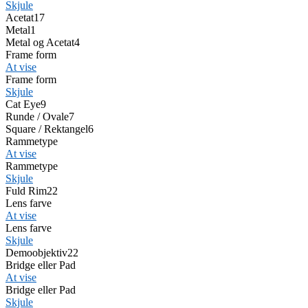
Skjule
Acetat
17
Metal
1
Metal og Acetat
4
Frame form
At vise
Frame form
Skjule
Cat Eye
9
Runde / Ovale
7
Square / Rektangel
6
Rammetype
At vise
Rammetype
Skjule
Fuld Rim
22
Lens farve
At vise
Lens farve
Skjule
Demoobjektiv
22
Bridge eller Pad
At vise
Bridge eller Pad
Skjule