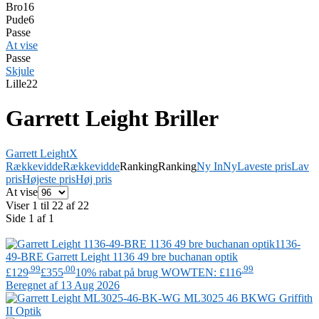
Bro
16
Pude
6
Passe
At vise
Passe
Skjule
Lille
22
Garrett Leight Briller
Garrett Leight
X
Rækkevidde
Rækkevidde
Ranking
Ranking
Ny In
Ny
Laveste pris
Lav
pris
Højeste pris
Høj pris
At vise
Viser 1 til 22 af 22
Side 1 af 1
1136-
49-BRE
Garrett Leight
1136 49 bre buchanan optik
.99
.00
.99
£129
£355
10% rabat på brug WOWTEN: £116
Beregnet af 13 Aug 2026