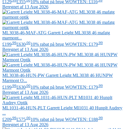
.99
.00
.99
£129
£355
10% rabat på brug WOWTEN: £116
Beregnet af 13 Aug 2026
ML3038-46-MAF-ATG
Garrett Leight
ML3038 46 mafatg
marmont...
.99
.00
.99
£199
£630
10% rabat på brug WOWTEN: £179
Beregnet af 13 Aug 2026
ML3038-46-HUN-PW
Garrett Leight
ML3038 46 HUNPW
Marmont O...
.99
.00
.99
£199
£630
10% rabat på brug WOWTEN: £179
Beregnet af 13 Aug 2026
ML1031-46-HUN-PLT
Garrett Leight
Ml1031 40 Hunplt Audrey
...
.99
.00
.99
£209
£575
10% rabat på brug WOWTEN: £188
Beregnet af 13 Aug 2026