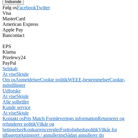
Følg os
Facebook
Twitter
Visa
MasterCard
American Express
Apple Pay
Bancontact
EPS
Klarna
Przelewy24
PayPal
Selskab
At vise
Skjule
Om os
Anmeldelser
Cookie politik
WEEE-bestemmelser
Cookie-
indstillinger
Udforske
At vise
Skjule
Alle solbriller
Kunde service
At vise
Skjule
Kontakt os
Pris Match Form
leverings information
Returnerer og
refunderer politik
Vilkår og
betingelser
Konkurrenceregler
Fortrolighedspolitik
Vilkår for
tilbagetrækningsret / annullering
Sådan annullerer du