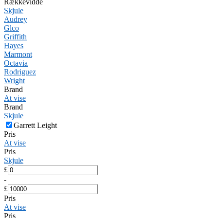
Rækkevidde
Skjule
Audrey
Glco
Griffith
Hayes
Marmont
Octavia
Rodriguez
Wright
Brand
At vise
Brand
Skjule
Garrett Leight
Pris
At vise
Pris
Skjule
£
-
£
Pris
At vise
Pris