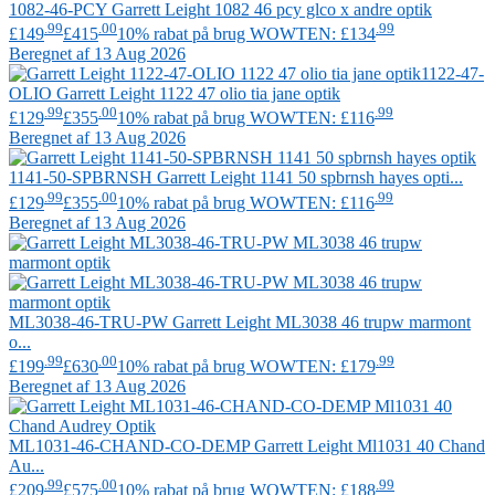
1082-46-PCY
Garrett Leight
1082 46 pcy glco x andre optik
.99
.00
.99
£149
£415
10% rabat på brug WOWTEN: £134
Beregnet af 13 Aug 2026
1122-47-
OLIO
Garrett Leight
1122 47 olio tia jane optik
.99
.00
.99
£129
£355
10% rabat på brug WOWTEN: £116
Beregnet af 13 Aug 2026
1141-50-SPBRNSH
Garrett Leight
1141 50 spbrnsh hayes opti...
.99
.00
.99
£129
£355
10% rabat på brug WOWTEN: £116
Beregnet af 13 Aug 2026
ML3038-46-TRU-PW
Garrett Leight
ML3038 46 trupw marmont
o...
.99
.00
.99
£199
£630
10% rabat på brug WOWTEN: £179
Beregnet af 13 Aug 2026
ML1031-46-CHAND-CO-DEMP
Garrett Leight
Ml1031 40 Chand
Au...
.99
.00
.99
£209
£575
10% rabat på brug WOWTEN: £188