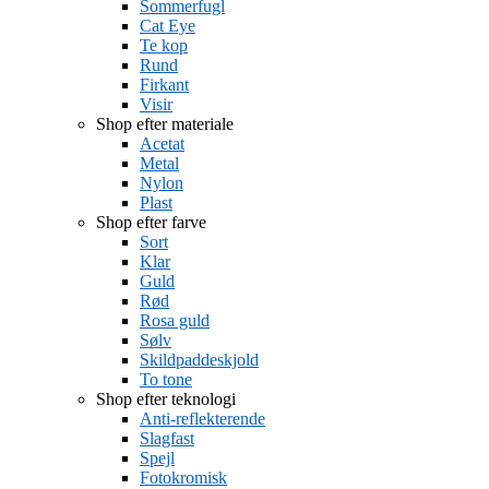
Sommerfugl
Cat Eye
Te kop
Rund
Firkant
Visir
Shop efter materiale
Acetat
Metal
Nylon
Plast
Shop efter farve
Sort
Klar
Guld
Rød
Rosa guld
Sølv
Skildpaddeskjold
To tone
Shop efter teknologi
Anti-reflekterende
Slagfast
Spejl
Fotokromisk