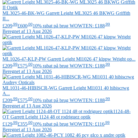
ML3025-46-BK-WG
Garrett Leight
ML3025 46 BKWG Griffith
II...
.99
.00
.99
£209
£600
10% rabat på brug WOWTEN: £188
Beregnet af 13 Aug 2026
ML1026-47-KLP-PW
Garrett Leight
Ml1026 47 klppw Wright op...
.99
.00
.99
£209
£575
10% rabat på brug WOWTEN: £188
Beregnet af 13 Aug 2026
ML1031-46-HIBISCR-WG
Garrett Leight
Ml1031 40 hibiscrwg
A...
.99
.00
.99
£209
£575
10% rabat på brug WOWTEN: £188
Beregnet af 13 Aug 2026
1124-48-
OT
Garrett Leight
1124 48 ot rodriguez optik
.99
.00
.99
£129
£355
10% rabat på brug WOWTEN: £116
Beregnet af 13 Aug 2026