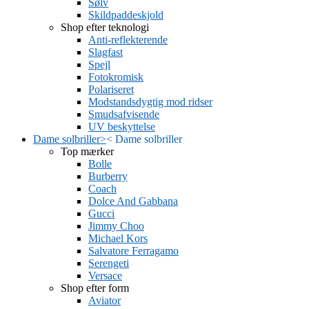
Sølv
Skildpaddeskjold
Shop efter teknologi
Anti-reflekterende
Slagfast
Spejl
Fotokromisk
Polariseret
Modstandsdygtig mod ridser
Smudsafvisende
UV beskyttelse
Dame solbriller
>
<
Dame solbriller
Top mærker
Bolle
Burberry
Coach
Dolce And Gabbana
Gucci
Jimmy Choo
Michael Kors
Salvatore Ferragamo
Serengeti
Versace
Shop efter form
Aviator