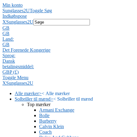
Min konto
Sunglasses2U
Toggle Søg
Indkøbspose
X
Sunglasses2U
GB
GB
Land:
GB
Det Forenede Kongerige
Sprog:
Dansk
betalingsmiddel:
GBP (£)
Toggle Menu
X
Sunglasses2U
Alle mærker
>
<
Alle mærker
Solbriller til mænd
>
<
Solbriller til mænd
Top mærker
Armani Exchange
Bolle
Burberry
Calvin Klein
Coach