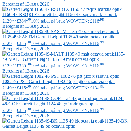
Beregnet af 13 Aug 2026
1166-47-RSQRTZ
Garrett Leight
1166 47 rsqrtz markus optik
.99
.00
.99
£129
£384
10% rabat på brug WOWTEN: £116
Beregnet af 13 Aug 2026
1135-49-SASTM
Garrett Leight
1135 49 sastm octavia optik
.99
.00
.99
£129
£355
10% rabat på brug WOWTEN: £116
Beregnet af 13 Aug 2026
1135-
49-MALT
Garrett Leight
1135 49 malt octavia optik
.99
.00
.99
£129
£355
10% rabat på brug WOWTEN: £116
Beregnet af 13 Aug 2026
1082-46-PST
Garrett Leight
1082 46 pst glco x saravia opt...
.99
.00
.99
£149
£415
10% rabat på brug WOWTEN: £134
Beregnet af 13 Aug 2026
1124-
48-GOF
Garrett Leight
1124 48 gof rodriguez optik
.99
.00
.99
£129
£355
10% rabat på brug WOWTEN: £116
Beregnet af 13 Aug 2026
1135-49-BK
Garrett Leight
1135 49 bk octavia optik