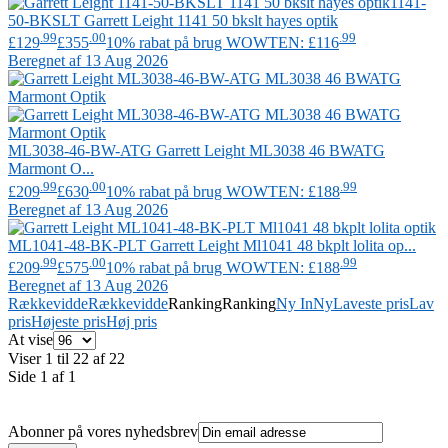
1141-
50-BKSLT
Garrett Leight
1141 50 bkslt hayes optik
.99
.00
.99
£129
£355
10% rabat på brug WOWTEN: £116
Beregnet af 13 Aug 2026
ML3038-46-BW-ATG
Garrett Leight
ML3038 46 BWATG
Marmont O...
.99
.00
.99
£209
£630
10% rabat på brug WOWTEN: £188
Beregnet af 13 Aug 2026
ML1041-48-BK-PLT
Garrett Leight
Ml1041 48 bkplt lolita op...
.99
.00
.99
£209
£575
10% rabat på brug WOWTEN: £188
Beregnet af 13 Aug 2026
Rækkevidde
Rækkevidde
Ranking
Ranking
Ny In
Ny
Laveste pris
Lav
pris
Højeste pris
Høj pris
At vise
Viser 1 til 22 af 22
Side 1 af 1
Abonner på vores nyhedsbrev