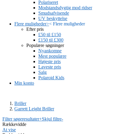
Polariseret
Modstandsdygtig mod ridser
Smudsafvisende
UV beskyttelse
Flere muligheder
>
<
Flere muligheder
Efter pris
£50 til £150
£150 til £300
Populære søgninger
Nyankomne
Mest populære
Højeste pris
Laveste pris
Salg
Polaroid Kids
Min konto
Briller
Garrett Leight Briller
Filter søgeresultater
+
Skjul filtre
-
Rækkevidde
At vise