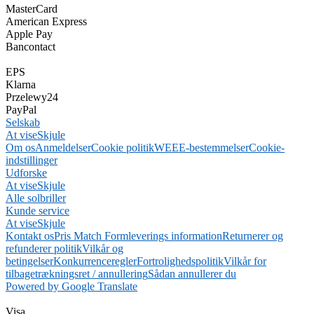
MasterCard
American Express
Apple Pay
Bancontact
EPS
Klarna
Przelewy24
PayPal
Selskab
At vise
Skjule
Om os
Anmeldelser
Cookie politik
WEEE-bestemmelser
Cookie-
indstillinger
Udforske
At vise
Skjule
Alle solbriller
Kunde service
At vise
Skjule
Kontakt os
Pris Match Form
leverings information
Returnerer og
refunderer politik
Vilkår og
betingelser
Konkurrenceregler
Fortrolighedspolitik
Vilkår for
tilbagetrækningsret / annullering
Sådan annullerer du
Powered by Google Translate
Visa