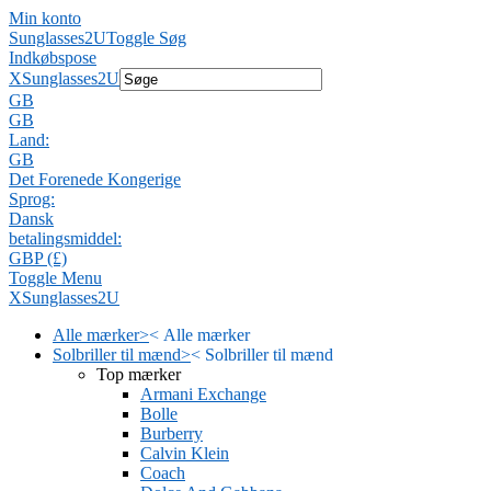
Min konto
Sunglasses2U
Toggle Søg
Indkøbspose
X
Sunglasses2U
GB
GB
Land:
GB
Det Forenede Kongerige
Sprog:
Dansk
betalingsmiddel:
GBP (£)
Toggle Menu
X
Sunglasses2U
Alle mærker
>
<
Alle mærker
Solbriller til mænd
>
<
Solbriller til mænd
Top mærker
Armani Exchange
Bolle
Burberry
Calvin Klein
Coach