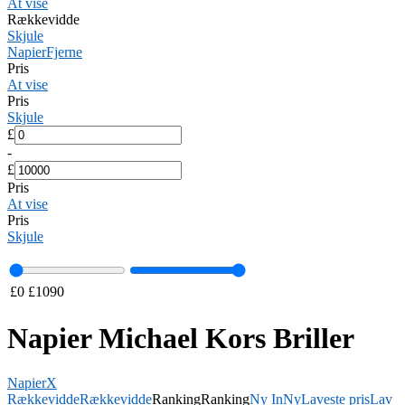
At vise
Rækkevidde
Skjule
Napier
Fjerne
Pris
At vise
Pris
Skjule
£
-
£
Pris
At vise
Pris
Skjule
£
0
£
1090
Napier Michael Kors Briller
Napier
X
Rækkevidde
Rækkevidde
Ranking
Ranking
Ny In
Ny
Laveste pris
Lav