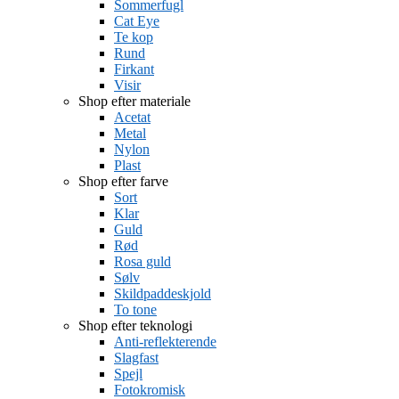
Sommerfugl
Cat Eye
Te kop
Rund
Firkant
Visir
Shop efter materiale
Acetat
Metal
Nylon
Plast
Shop efter farve
Sort
Klar
Guld
Rød
Rosa guld
Sølv
Skildpaddeskjold
To tone
Shop efter teknologi
Anti-reflekterende
Slagfast
Spejl
Fotokromisk