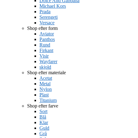
Dolce And Gabbana
Michael Kors
Prada
Serengeti
Versace
Shop efter form
Aviator
Panthos
Rund
Firkant
Visir
Wayfarer
skjold
Shop efter materiale
Acetat
Metal
Nylon
Plast
Titanium
Shop efter farve
Sort
Blå
Klar
Guld
Grå