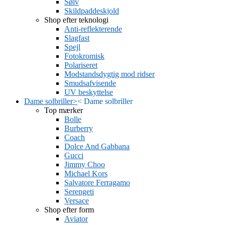
Sølv
Skildpaddeskjold
Shop efter teknologi
Anti-reflekterende
Slagfast
Spejl
Fotokromisk
Polariseret
Modstandsdygtig mod ridser
Smudsafvisende
UV beskyttelse
Dame solbriller
>
<
Dame solbriller
Top mærker
Bolle
Burberry
Coach
Dolce And Gabbana
Gucci
Jimmy Choo
Michael Kors
Salvatore Ferragamo
Serengeti
Versace
Shop efter form
Aviator