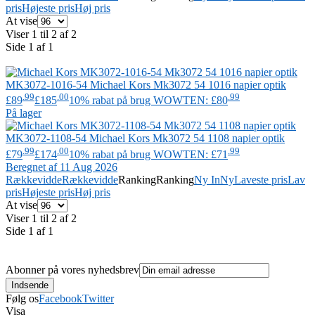
pris
Højeste pris
Høj pris
At vise
Viser 1 til 2 af 2
Side 1 af 1
MK3072-1016-54
Michael Kors
Mk3072 54 1016 napier optik
.99
.00
.99
£89
£185
10% rabat på brug WOWTEN: £80
På lager
MK3072-1108-54
Michael Kors
Mk3072 54 1108 napier optik
.99
.00
.99
£79
£174
10% rabat på brug WOWTEN: £71
Beregnet af 11 Aug 2026
Rækkevidde
Rækkevidde
Ranking
Ranking
Ny In
Ny
Laveste pris
Lav
pris
Højeste pris
Høj pris
At vise
Viser 1 til 2 af 2
Side 1 af 1
Abonner på vores nyhedsbrev
Følg os
Facebook
Twitter
Visa